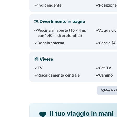
Indipendente
Posizione
Divertimento in bagno
Piscina all'aperto (10 x 4 m,
Acqua clo
con 1,40 m di profondità)
Doccia esterna
Sdraio (4
Vivere
TV
Sat-TV
Riscaldamento centrale
Camino
Mostra t
Il tuo viaggio in mani