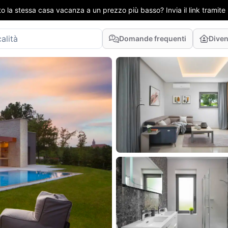
to la stessa casa vacanza a un prezzo più basso? Invia il link tramit
Domande frequenti
Diven