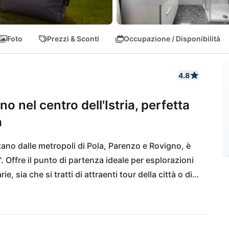
Foto
Prezzi & Sconti
Occupazione / Disponibilità
4.8
o nel centro dell'Istria, perfetta
a
no dalle metropoli di Pola, Parenzo e Rovigno, è 
. Offre il punto di partenza ideale per esplorazioni 
ie, sia che si tratti di attraenti tour della città o di 
r piccole famiglie o amici e convince su tutta la 
iungibili in 15 minuti a piedi e l'aeroporto 