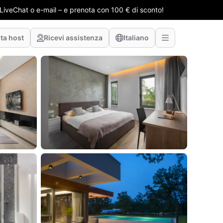
e LiveChat o e-mail – e prenota con 100 € di sconto!
ta host
Ricevi assistenza
Italiano