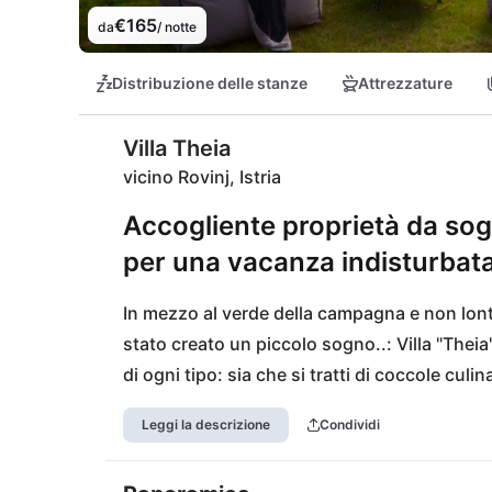
€165
da
/ notte
Distribuzione delle stanze
Attrezzature
Villa Theia
vicino Rovinj, Istria
Accogliente proprietà da sogn
per una vacanza indisturbat
In mezzo al verde della campagna e non lonta
stato creato un piccolo sogno..: Villa "Theia"
di ogni tipo: sia che si tratti di coccole culinar
grandi tratti di costa: Theia è un tuttofare pe
Leggi la descrizione
Condividi
linea. Tutte le necessità quotidiane sono ragg
internazionale di Pola è vicino a 40 km.