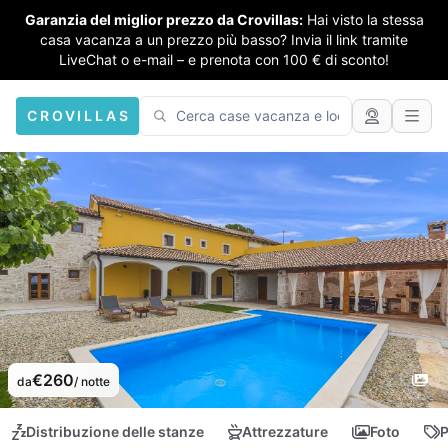
Garanzia del miglior prezzo da Crovillas:
Hai visto la stessa
casa vacanza a un prezzo più basso? Invia il link tramite
LiveChat o e-mail – e prenota con 100 € di sconto!
CROVILLAS
€260
da
/ notte
Distribuzione delle stanze
Attrezzature
Foto
P