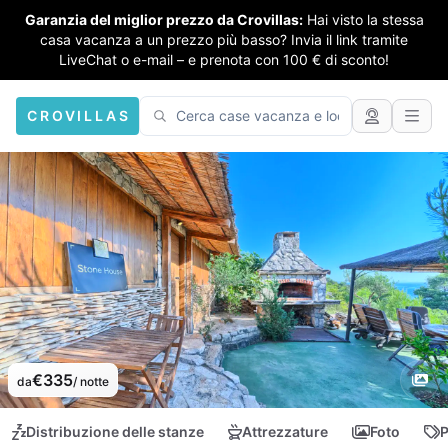
Garanzia del miglior prezzo da Crovillas:
Hai visto la stessa
casa vacanza a un prezzo più basso? Invia il link tramite
LiveChat o e-mail – e prenota con 100 € di sconto!
CROVILLAS
€335
da
/ notte
Distribuzione delle stanze
Attrezzature
Foto
P