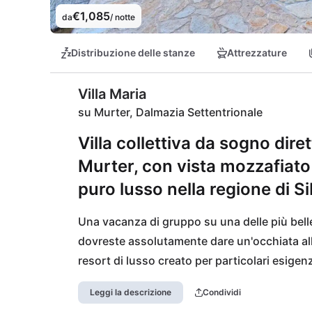
€1,085
da
/ notte
Distribuzione delle stanze
Attrezzature
Villa Maria
su Murter, Dalmazia Settentrionale
Villa collettiva da sogno dire
Murter, con vista mozzafiato 
puro lusso nella regione di Si
Una vacanza di gruppo su una delle più belle 
dovreste assolutamente dare un'occhiata alla 
resort di lusso creato per particolari esige
vacanza con una bella vista sull'arcipelago de
Leggi la descrizione
Condividi
intorno a Sibenik. Come suggerisce il nome, s