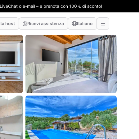
e LiveChat o e-mail – e prenota con 100 € di sconto!
ta host
Ricevi assistenza
Italiano