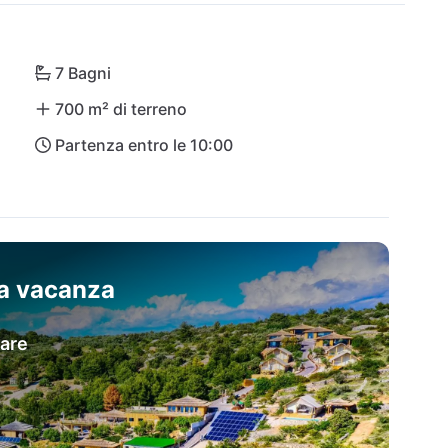
isno, mentre gli aeroporti di Zara e Spalato distano 
7 Bagni
700 m² di terreno
Partenza entro le 10:00
sa vacanza
mare