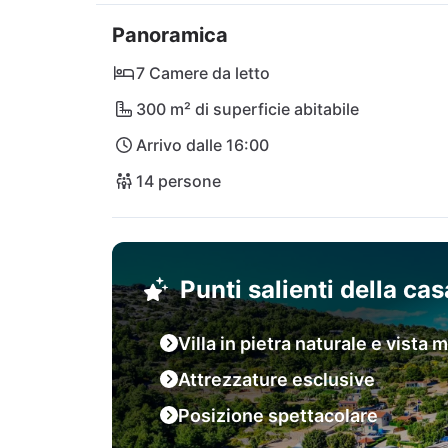
raggiungibile in auto attraverso il ponte di T
Panoramica
solo un'ora di macchina!
7 Camere da letto
300 m² di superficie abitabile
Arrivo dalle 16:00
14 persone
Punti salienti della ca
Villa in pietra naturale e vista 
Attrezzature esclusive
Posizione spettacolare