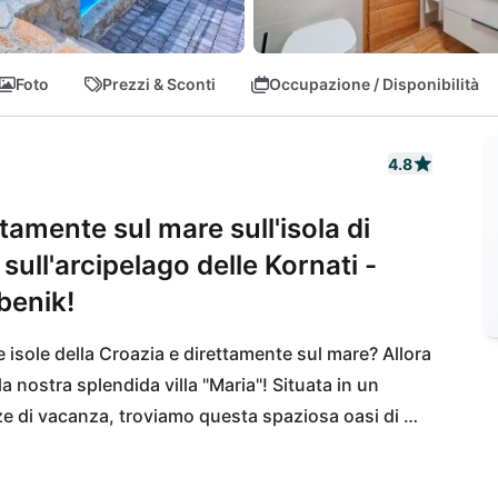
Foto
Prezzi & Sconti
Occupazione / Disponibilità
4.8
ttamente sul mare sull'isola di
sull'arcipelago delle Kornati -
benik!
isole della Croazia e direttamente sul mare? Allora 
nostra splendida villa "Maria"! Situata in un 
nze di vacanza, troviamo questa spaziosa oasi di 
lle Kornati e su altre bellissime isole della regione 
i dovrebbe vivere qui! L'isola di Murter è 