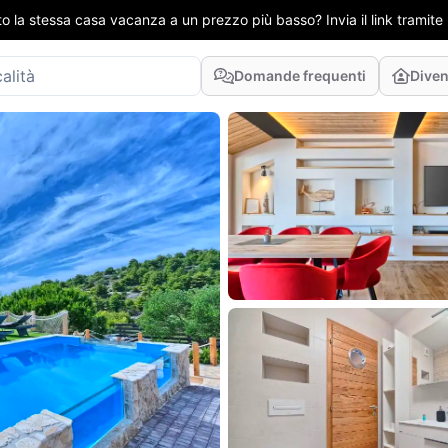
to la stessa casa vacanza a un prezzo più basso? Invia il link tramit
Domande frequenti
Diven