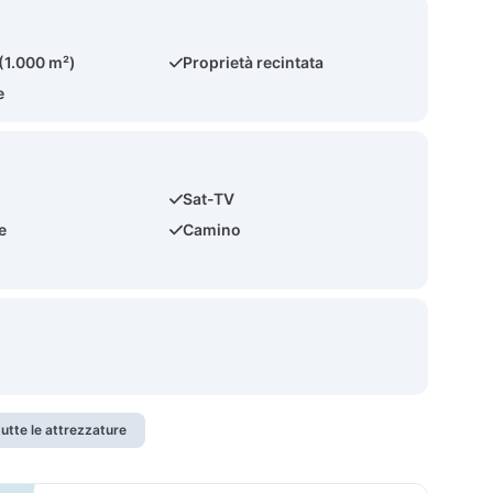
 (1.000 m²)
Proprietà recintata
e
Sat-TV
e
Camino
utte le attrezzature