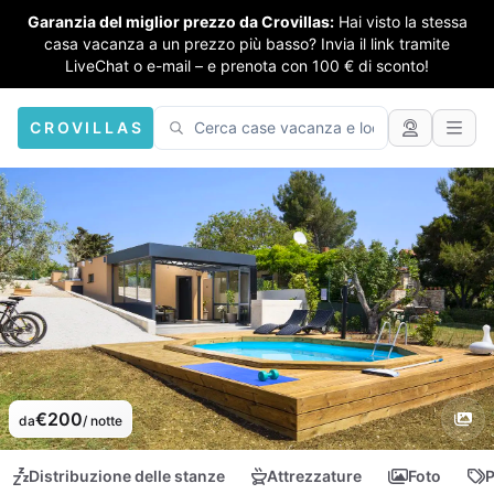
Garanzia del miglior prezzo da Crovillas:
Hai visto la stessa
casa vacanza a un prezzo più basso? Invia il link tramite
LiveChat o e-mail – e prenota con 100 € di sconto!
CROVILLAS
€200
da
/ notte
Distribuzione delle stanze
Attrezzature
Foto
P