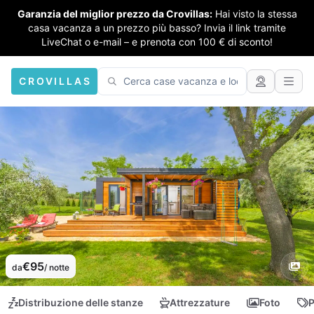
Garanzia del miglior prezzo da Crovillas:
Hai visto la stessa
casa vacanza a un prezzo più basso? Invia il link tramite
LiveChat o e-mail – e prenota con 100 € di sconto!
CROVILLAS
€95
da
/ notte
Distribuzione delle stanze
Attrezzature
Foto
P