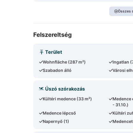
Összes 
Felszereltség
Terület
Wohnfläche (287 m²)
Ingatlan 
Szabadon álló
Városi el
Úszó szórakozás
Kültéri medence (33 m²)
Medence e
- 31.10.)
Medence lépcső
Kültéri z
Napernyő (1)
Medencet