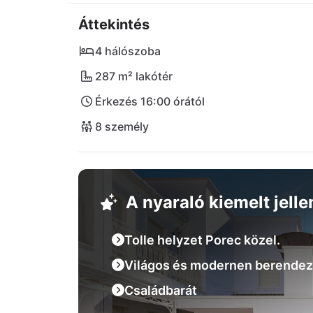
szükségletekhez a Plodine szupermarket is n
Áttekintés
csábít, miközben egy kiváló kapcsolódást é
Pula. Itt minden vakációs nap élvezettel telik
4 hálószoba
287 m² lakótér
Érkezés 16:00 órától
8 személy
A nyaraló kiemelt jell
Tolle helyzet Porec közel.
Világos és modernen berendez
Családbarát