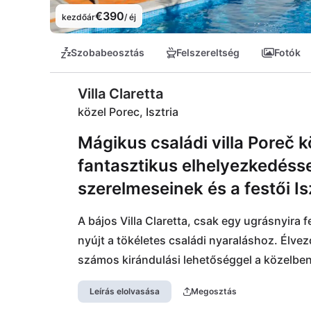
€390
kezdőár
/ éj
Szobabeosztás
Felszereltség
Fotók
Villa Claretta
közel Porec, Isztria
Mágikus családi villa Poreč 
fantasztikus elhelyezkedésse
szerelmeseinek és a festői Is
A bájos Villa Claretta, csak egy ugrásnyira 
nyújt a tökéletes családi nyaraláshoz. Élvez
számos kirándulási lehetőséggel a közelben.
vagy fedezd fel az élettel teli Novigradot. 
Leírás elolvasása
Megosztás
Pirate éttermekben, mindkettő könnyen gya