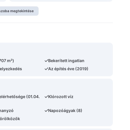
szoba megtekintése
(707 m²)
Bekerített ingatlan
helyezkedés
Az építés éve (2019)
lérhetősége (01.04.
Klórozott víz
uhanyzó
Napozóágyak (8)
örölközők