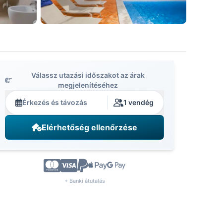
Válassz utazási időszakot az árak
megjelenítéséhez
Érkezés és távozás
1 vendég
Elérhetőség ellenőrzése
+ Banki átutalás