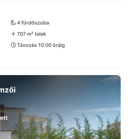
em messze található. Az idilli környezet sétákra 
lvezhetsz a nagyobb városokhoz, mint Rovinj vagy 
!
4 fürdőszoba
707 m² telek
Távozás 10:00 óráig
emzői
ett