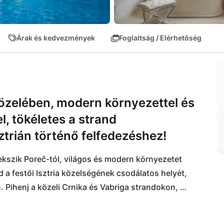
Árak és kedvezmények
Foglaltság / Elérhetőség
közelében, modern környezettel és
l, tökéletes a strand
ztrián történő felfedezéshez!
fekszik Poreč-tól, világos és modern környezetet 
d a festői Isztria közelségének csodálatos helyét, 
 Pihenj a közeli Crnika és Vabriga strandokon, 
Helyi ínyencségek várnak rád a Kod Stelia és Konoba 
log megközelíthető. A mindennapi 