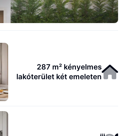
287 m² kényelmes
lakóterület két emeleten