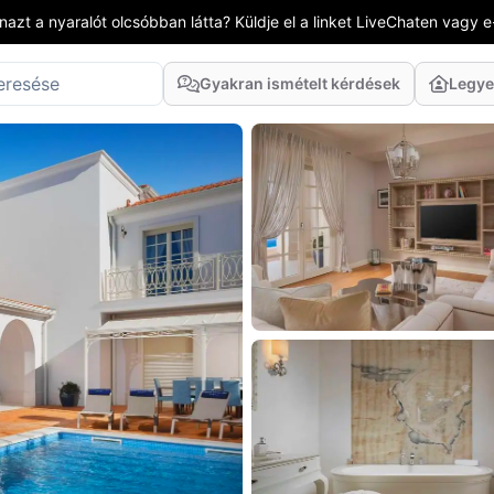
azt a nyaralót olcsóbban látta? Küldje el a linket LiveChaten vagy e
Gyakran ismételt kérdések
Legye