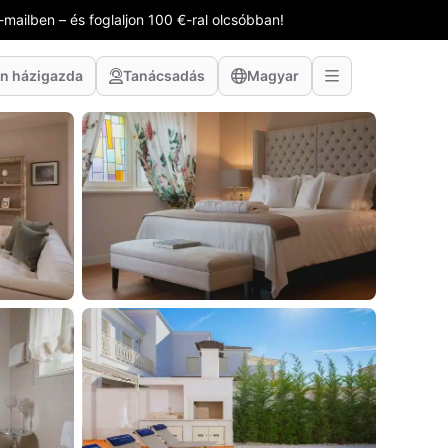
-mailben – és foglaljon 100 €-ral olcsóbban!
n házigazda
Tanácsadás
Magyar