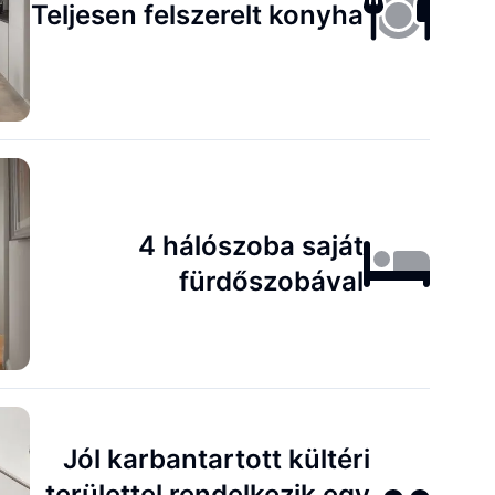
Teljesen felszerelt konyha
4 hálószoba saját
fürdőszobával
Jól karbantartott kültéri
területtel rendelkezik egy