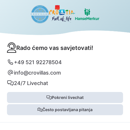
Rado ćemo vas savjetovati!
+49 521 92278504
info@crovillas.com
24/7 Livechat
Pokreni livechat
Često postavljana pitanja