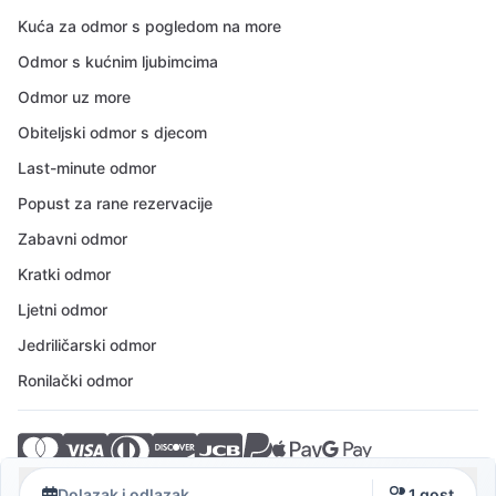
Kuća za odmor s pogledom na more
Odmor s kućnim ljubimcima
Odmor uz more
Obiteljski odmor s djecom
Last-minute odmor
Popust za rane rezervacije
Zabavni odmor
Kratki odmor
Ljetni odmor
Jedriličarski odmor
Ronilački odmor
© 2026 Crovillas GmbH
Dolazak i odlazak
1 gost