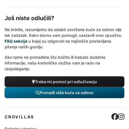
Još niste odlučili?
Ne brinite, razumijemo da odabir savršene kuće za odmor nije
lak zadatak. Kako bismo vam pomogli, sastavili smo opsežnu
FAQ sekcija
u kojoj su odgovori na najčešće postavljana
pitanja naših gostiju.
Ako tamo ne pronađete što tražite ili trebate dodatne
informacije, naša korisnička služba vam je rado na
raspolaganju.
Treba mi pomoć pri odlučivanju
Pronađi više kuća za odmor
Cro
C
CROVILLAS
Početna stranica