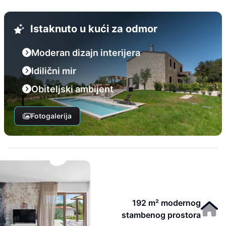
Istaknuto u kući za odmor
Moderan dizajn interijera
Idilični mir
Obiteljski ambijent
Fotogalerija
192 m² modernog
stambenog prostora