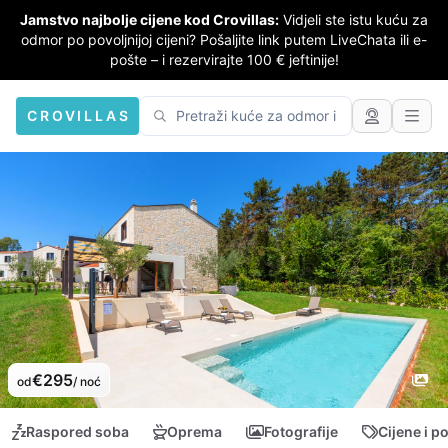
Jamstvo najbolje cijene kod Crovillas:
Vidjeli ste istu kuću za
odmor po povoljnijoj cijeni? Pošaljite link putem LiveChata ili e-
pošte – i rezervirajte 100 € jeftinije!
CROVILLAS
€295
od
/ noć
Raspored soba
Oprema
Fotografije
Cijene i p