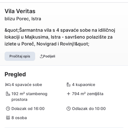
Vila Veritas
blizu Porec, Istra
&quot;Šarmantna vila s 4 spavaće sobe na idiličnoj
lokaciji u Majkusima, Istra - savršeno polazište za
izlete u Poreč, Novigrad i Rovinj!&quot;
Pročitaj opis
Podijeli
Pregled
4 spavaće sobe
4 kupaonice
192 m² stambenog
794 m² zemljišta
prostora
Dolazak od 16:00
Odlazak do 10:00
8 osoba