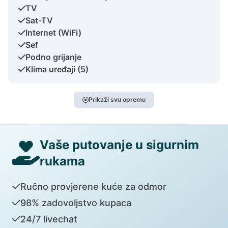
TV
Sat-TV
Internet (WiFi)
Sef
Podno grijanje
Klima uređaji (5)
Prikaži svu opremu
Vaše putovanje u sigurnim
rukama
Ručno provjerene kuće za odmor
98% zadovoljstvo kupaca
24/7 livechat