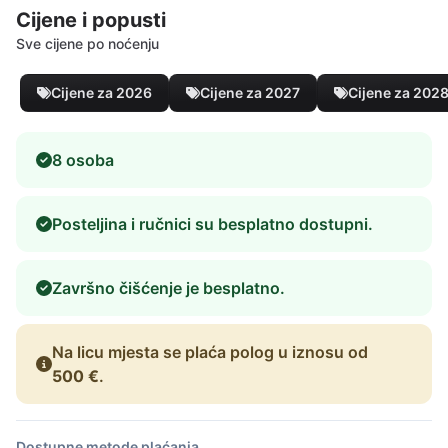
Cijene i popusti
Sve cijene po noćenju
Cijene za 2026
Cijene za 2027
Cijene za 202
8 osoba
Posteljina i ručnici su besplatno dostupni.
Završno čišćenje je besplatno.
Na licu mjesta se plaća polog u iznosu od
500 €
.
Dostupne metode plaćanja