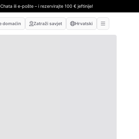
hata ili e-pošte – i rezervirajte 100 € jeftinije!
te domaćin
Zatraži savjet
Hrvatski