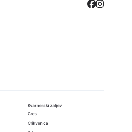
Crovilla
Crovil
Kvarnerski zaljev
Cres
Crikvenica