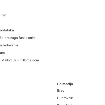
s tim
 podataka
ša pretraga funkcionira
posredovanja
sum
a Mallorcu? – millorca.com
Dalmacija
Brac
Dubrovnik