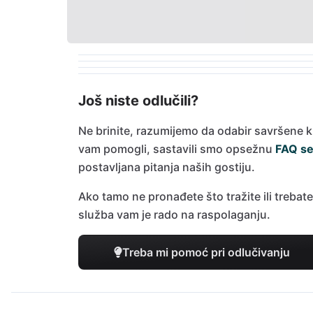
Još niste odlučili?
Ne brinite, razumijemo da odabir savršene 
vam pomogli, sastavili smo opsežnu
FAQ se
postavljana pitanja naših gostiju.
Ako tamo ne pronađete što tražite ili trebat
služba vam je rado na raspolaganju.
Treba mi pomoć pri odlučivanju