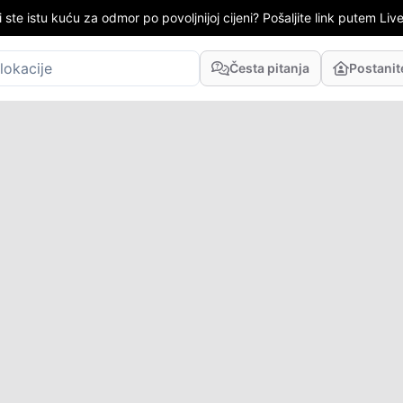
i ste istu kuću za odmor po povoljnijoj cijeni? Pošaljite link putem LiveC
Česta pitanja
Postani