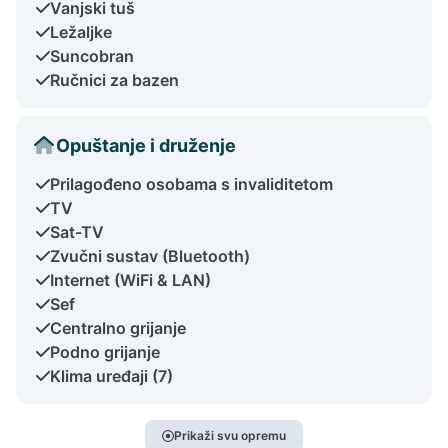
Vanjski tuš
Ležaljke
Suncobran
Ručnici za bazen
Opuštanje i druženje
Prilagođeno osobama s invaliditetom
TV
Sat-TV
Zvučni sustav (Bluetooth)
Internet (WiFi & LAN)
Sef
Centralno grijanje
Podno grijanje
Klima uređaji (7)
Prikaži svu opremu