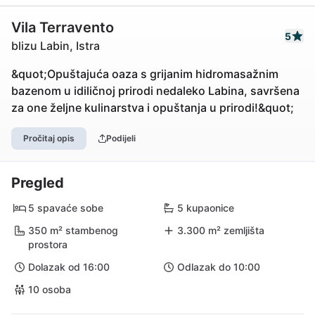
Vila Terravento
5
blizu Labin, Istra
&quot;Opuštajuća oaza s grijanim hidromasažnim
bazenom u idiličnoj prirodi nedaleko Labina, savršena
za one željne kulinarstva i opuštanja u prirodi!&quot;
Pročitaj opis
Podijeli
Pregled
5 spavaće sobe
5 kupaonice
350 m² stambenog
3.300 m² zemljišta
prostora
Dolazak od 16:00
Odlazak do 10:00
10 osoba