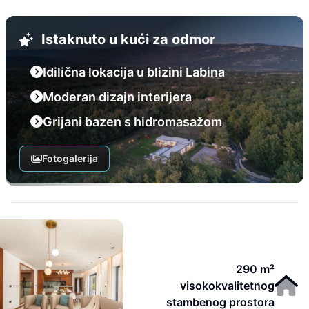
Istaknuto u kući za odmor
Idilična lokacija u blizini Labina
Moderan dizajn interijera
Grijani bazen s hidromasažom
Fotogalerija
290 m²
visokokvalitetnog
stambenog prostora