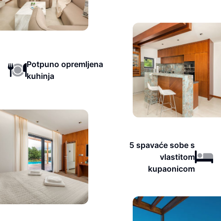
Potpuno opremljena
kuhinja
5 spavaće sobe s
vlastitom
kupaonicom