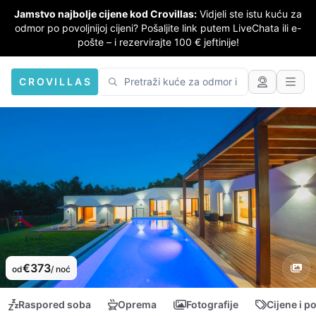
Jamstvo najbolje cijene kod Crovillas:
Vidjeli ste istu kuću za
odmor po povoljnijoj cijeni? Pošaljite link putem LiveChata ili e-
pošte – i rezervirajte 100 € jeftinije!
CROVILLAS
€373
od
/ noć
Raspored soba
Oprema
Fotografije
Cijene i p