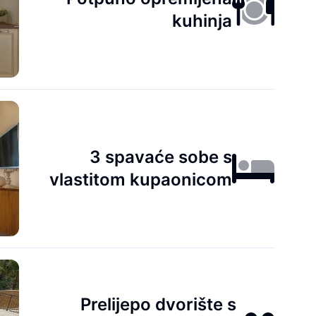
kuhinja
3 spavaće sobe s
vlastitom kupaonicom
Prelijepo dvorište s