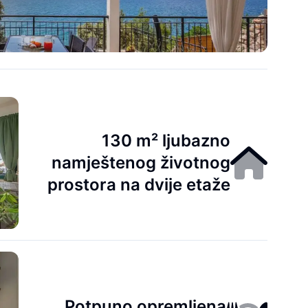
130 m² ljubazno
namještenog životnog
prostora na dvije etaže
Potpuno opremljena