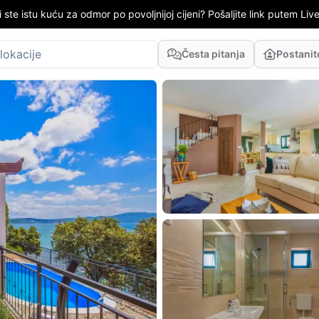
i ste istu kuću za odmor po povoljnijoj cijeni? Pošaljite link putem LiveC
Česta pitanja
Postani