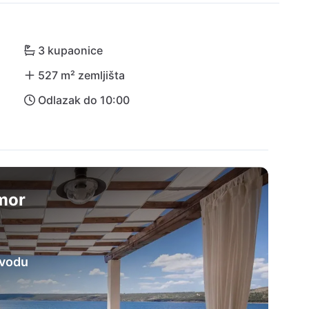
storanima Antonio i Konoba Čapa - oba su udaljena 
aju ova jedinstvena kombinacija mira i doživljaja!
3 kupaonice
527 m² zemljišta
Odlazak do 10:00
dmor
 vodu