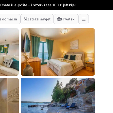
hata ili e-pošte – i rezervirajte 100 € jeftinije!
te domaćin
Zatraži savjet
Hrvatski