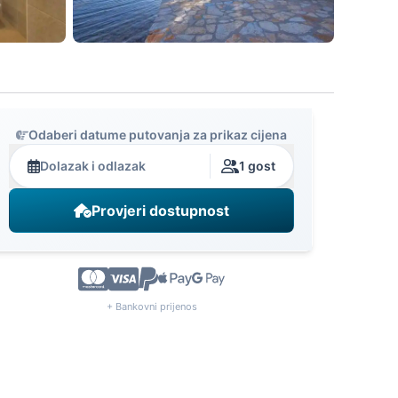
Odaberi datume putovanja za prikaz cijena
Dolazak i odlazak
1 gost
Provjeri dostupnost
+ Bankovni prijenos