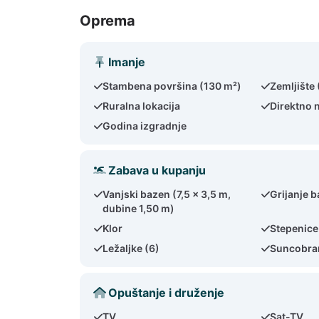
Oprema
Imanje
Stambena površina (130 m²)
Zemljište
Ruralna lokacija
Direktno 
Godina izgradnje
Zabava u kupanju
Vanjski bazen (7,5 x 3,5 m,
Grijanje 
dubine 1,50 m)
Klor
Stepenice
Ležaljke (6)
Suncobra
Opuštanje i druženje
TV
Sat-TV