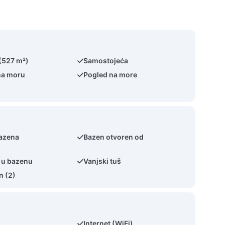
 (527 m²)
Samostojeća
na moru
Pogled na more
bazena
Bazen otvoren od
 u bazenu
Vanjski tuš
n (2)
Internet (WiFi)