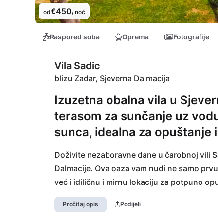
€450
od
/ noć
Raspored soba
Oprema
Fotografije
Vila Sadic
blizu Zadar, Sjeverna Dalmacija
Izuzetna obalna vila u Sjever
terasom za sunčanje uz vodu
sunca, idealna za opuštanje i
Doživite nezaboravne dane u čarobnoj vili Sa
Dalmacije. Ova oaza vam nudi ne samo prvu li
već i idiličnu i mirnu lokaciju za potpuno op
zadivljujućim zalascima sunca s terase. Nacio
Pročitaj opis
Podijeli
uzbudljive avanture, dok Zadar sa svojom 