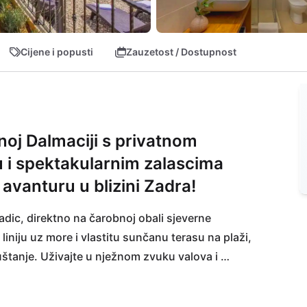
Cijene i popusti
Zauzetost / Dostupnost
noj Dalmaciji s privatnom
 i spektakularnim zalascima
 avanturu u blizini Zadra!
dic, direktno na čarobnoj obali sjeverne 
niju uz more i vlastitu sunčanu terasu na plaži, 
uštanje. Uživajte u nježnom zvuku valova i 
nalni park Paklenica je u blizini i poziva vas na 
povijesnom jezgrom čeka samo 27 km udaljen na 