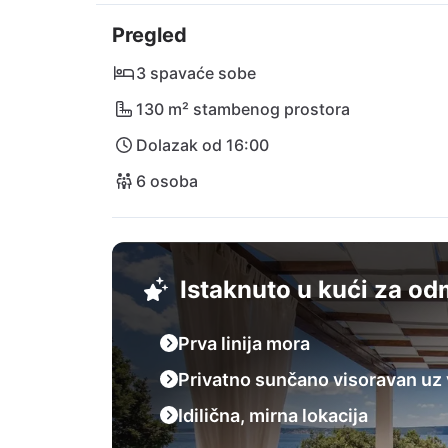
vaš posjet. Gurmanski užici vas čekaju u re
Pregled
samo nekoliko minuta. Dozvolite da vas očar
3 spavaće sobe
130 m² stambenog prostora
Dolazak od 16:00
6 osoba
Istaknuto u kući za o
Prva linija mora
Privatno sunčano visoravan uz
Idilična, mirna lokacija