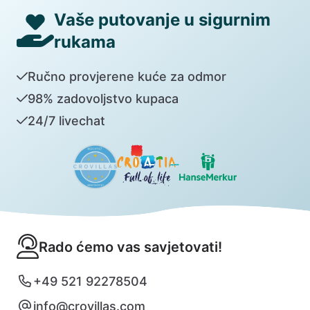
Vaše putovanje u sigurnim
rukama
Ručno provjerene kuće za odmor
98% zadovoljstvo kupaca
24/7 livechat
Rado ćemo vas savjetovati!
+49 521 92278504
info@crovillas.com