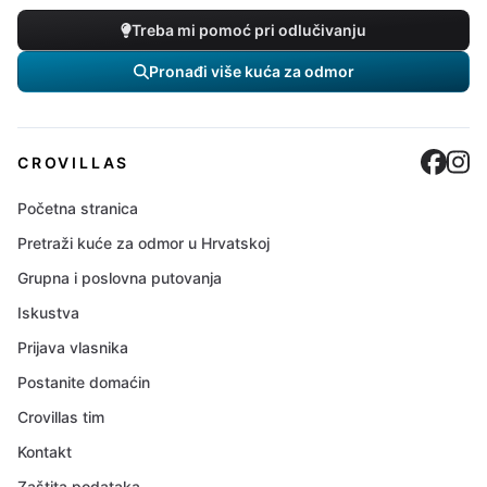
Treba mi pomoć pri odlučivanju
Pronađi više kuća za odmor
Cro
C
CROVILLAS
Početna stranica
Pretraži kuće za odmor u Hrvatskoj
Grupna i poslovna putovanja
Iskustva
Prijava vlasnika
Postanite domaćin
Crovillas tim
Kontakt
Zaštita podataka