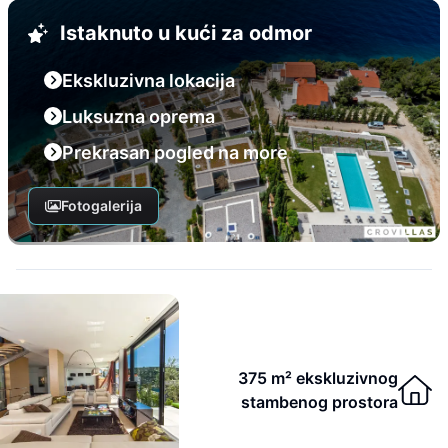
Istaknuto u kući za odmor
Ekskluzivna lokacija
Luksuzna oprema
Prekrasan pogled na more
Fotogalerija
375 m² ekskluzivnog
stambenog prostora