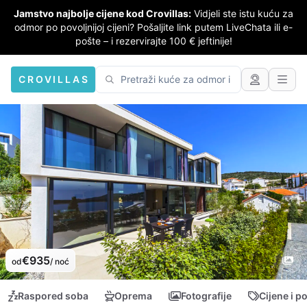
Jamstvo najbolje cijene kod Crovillas:
Vidjeli ste istu kuću za
odmor po povoljnijoj cijeni? Pošaljite link putem LiveChata ili e-
pošte – i rezervirajte 100 € jeftinije!
CROVILLAS
€935
od
/ noć
Raspored soba
Oprema
Fotografije
Cijene i p