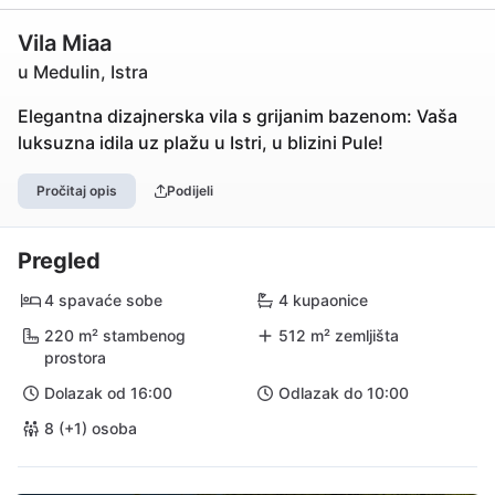
Vila Miaa
u Medulin, Istra
Elegantna dizajnerska vila s grijanim bazenom: Vaša
luksuzna idila uz plažu u Istri, u blizini Pule!
Pročitaj opis
Podijeli
Pregled
4 spavaće sobe
4 kupaonice
220 m² stambenog
512 m² zemljišta
prostora
Dolazak od 16:00
Odlazak do 10:00
8 (+1) osoba