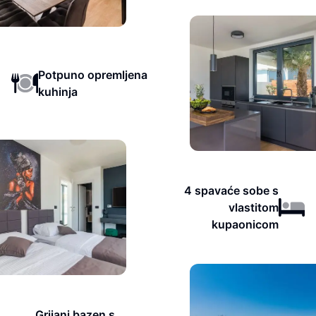
Potpuno opremljena
kuhinja
4 spavaće sobe s
vlastitom
kupaonicom
Grijani bazen s