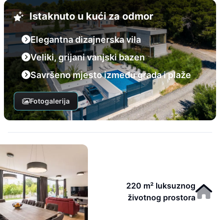
Istaknuto u kući za odmor
Elegantna dizajnerska vila
Veliki, grijani vanjski bazen
Savršeno mjesto između grada i plaže
Fotogalerija
220 m² luksuznog
životnog prostora