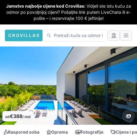
Jamstvo najbolje cijene kod Crovillas:
Vidjeli ste istu kuću za
odmor po povoljnijoj cijeni? Pošaljite link putem LiveChata ili e-
pošte – i rezervirajte 100 € jeftinije!
CROVILLAS
€388
od
/ noć
Raspored soba
Oprema
Fotografije
Cijene i p