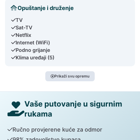
Opuštanje i druženje
TV
Sat-TV
Netflix
Internet (WiFi)
Podno grijanje
Klima uređaji (5)
Prikaži svu opremu
Vaše putovanje u sigurnim
rukama
Ručno provjerene kuće za odmor
98% zadovoljstvo kupaca