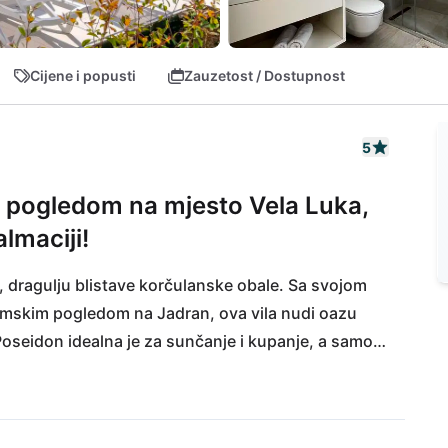
Cijene i popusti
Zauzetost / Dostupnost
5
 pogledom na mjesto Vela Luka,
lmaciji!
a, dragulju blistave korčulanske obale. Sa svojom 
skim pogledom na Jadran, ova vila nudi oazu 
oseidon idealna je za sunčanje i kupanje, a samo 
im delicijama u obližnjim restoranima. Otkrijte 
osferom ili se uputite u netaknute krajolike 
anih staza. Bilo da se radi o opuštajućim danima 