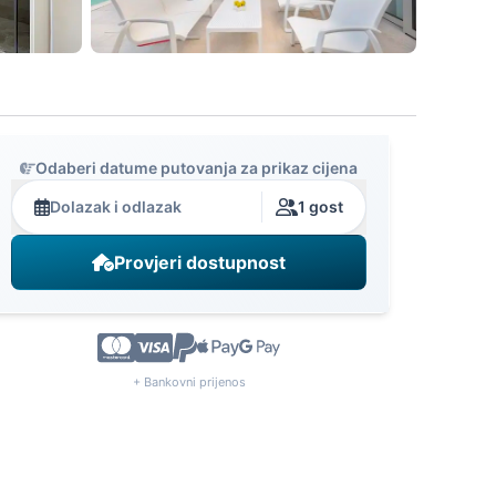
Odaberi datume putovanja za prikaz cijena
Dolazak i odlazak
1 gost
Provjeri dostupnost
+ Bankovni prijenos