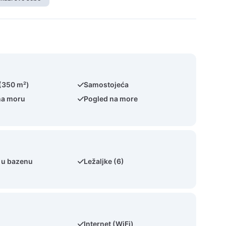
 (350 m²)
Samostojeća
na moru
Pogled na more
 u bazenu
Ležaljke (6)
Internet (WiFi)