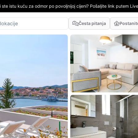
i ste istu kuću za odmor po povoljnijoj cijeni? Pošaljite link putem LiveC
Česta pitanja
Postani