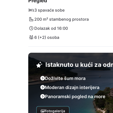
Pregled
uz more ili kulturnom istraživanju – Villa M
mediteranskim suncem Dalmacije!
3 spavaće sobe
200 m² stambenog prostora
Dolazak od 16:00
6 (+2) osoba
Istaknuto u kući za o
Doživite šum mora
Moderan dizajn interijera
Panoramski pogled na more
Fotogalerija