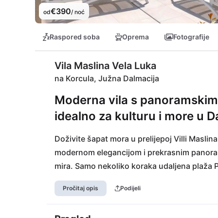
€390
od
/ noć
Raspored soba
Oprema
Fotografije
Vila Maslina Vela Luka
na Korcula, Južna Dalmacija
Moderna vila s panoramskim
idealno za kulturu i more u Da
Doživite šapat mora u prelijepoj Villi Maslin
modernom elegancijom i prekrasnim panoram
mira. Samo nekoliko koraka udaljena plaža P
nekoliko minuta hoda možete uživati u domać
Pročitaj opis
Podijeli
Velu Luku s njezinom šarmantnom lučkom atm
Parka prirode Lastovo u avanturu izvan utab