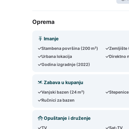
Oprema
Imanje
Stambena površina (200 m²)
Zemljište
Urbana lokacija
Direktno 
Godina izgradnje (2022)
Zabava u kupanju
Vanjski bazen (24 m²)
Stepenice
Ručnici za bazen
Opuštanje i druženje
TV
Sat-TV