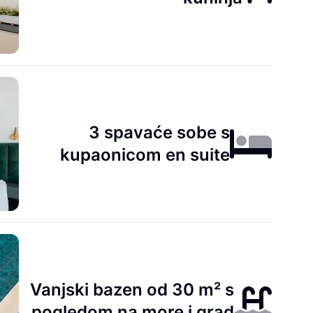
3 spavaće sobe s
kupaonicom en suite
Vanjski bazen od 30 m² s
pogledom na more i grad