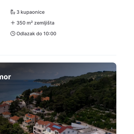
aslina je vaša savršena kuća za odmor pod 
3 kupaonice
350 m² zemljišta
Odlazak do 10:00
dmor