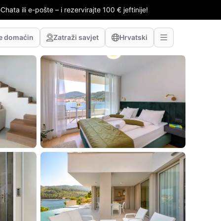
hata ili e-pošte – i rezervirajte 100 € jeftinije!
te domaćin
Zatraži savjet
Hrvatski