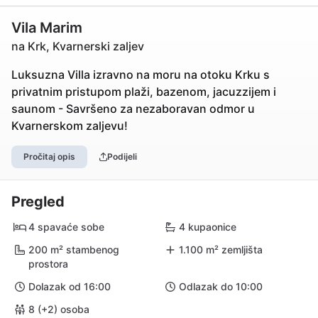
Vila Marim
na Krk, Kvarnerski zaljev
Luksuzna Villa izravno na moru na otoku Krku s
privatnim pristupom plaži, bazenom, jacuzzijem i
saunom - Savršeno za nezaboravan odmor u
Kvarnerskom zaljevu!
Pročitaj opis
Podijeli
Pregled
4 spavaće sobe
4 kupaonice
200 m² stambenog
1.100 m² zemljišta
prostora
Dolazak od 16:00
Odlazak do 10:00
8 (+2) osoba