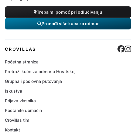
Treba mi pomoć pri odlučivanju
Pronađi više kuća za odmor
Cro
C
CROVILLAS
Početna stranica
Pretraži kuće za odmor u Hrvatskoj
Grupna i poslovna putovanja
Iskustva
Prijava vlasnika
Postanite domaćin
Crovillas tim
Kontakt