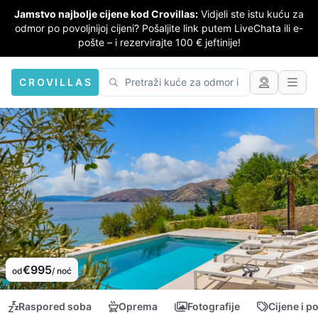
Jamstvo najbolje cijene kod Crovillas:
Vidjeli ste istu kuću za
odmor po povoljnijoj cijeni? Pošaljite link putem LiveChata ili e-
pošte – i rezervirajte 100 € jeftinije!
CROVILLAS
€995
od
/ noć
Raspored soba
Oprema
Fotografije
Cijene i p