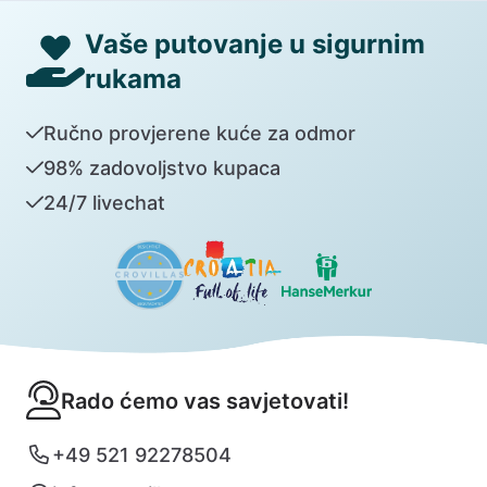
Vaše putovanje u sigurnim
rukama
Ručno provjerene kuće za odmor
98% zadovoljstvo kupaca
24/7 livechat
Rado ćemo vas savjetovati!
+49 521 92278504