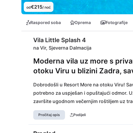
€215
od
/ noć
Raspored soba
Oprema
Fotografije
Vila Little Splash 4
na Vir, Sjeverna Dalmacija
Moderna vila uz more s pri
otoku Viru u blizini Zadra, s
Dobrodošli u Resort More na otoku Viru! Sa
potrebno za uspješan i opuštajući odmor. Už
završite ugodnom večernjim roštiljem uz trad
zonu s infracrvenom saunom, jacuzzijem i we
Pročitaj opis
Podijeli
multifunkcionalni sportski teren i odmjeriti 
već postojeći fitness studio. Duž 32 km duge