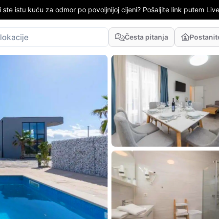
i ste istu kuću za odmor po povoljnijoj cijeni? Pošaljite link putem LiveC
Česta pitanja
Postani