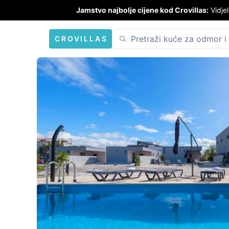
Jamstvo najbolje cijene kod Crovillas:
Vidjel
CROVILLAS