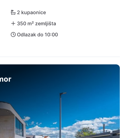
plaža. Izlet u povijesni grad Zadar također se toplo 
kulture! Međunarodna zračna luka Zadar (ZAD) 
2 kupaonice
350 m² zemljišta
Odlazak do 10:00
dmor