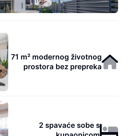
71 m² modernog životnog
prostora bez prepreka
2 spavaće sobe s
kupaonicom