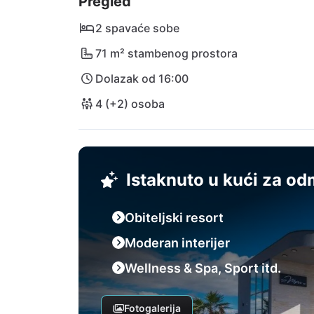
Pregled
blagih šljunčanih do uzbudljivih stjenovitih 
preporučuje: savršen spoj razgledavanja i 
2 spavaće sobe
udaljena je 35 minuta vožnje.
71 m² stambenog prostora
Dolazak od 16:00
4 (+2) osoba
Istaknuto u kući za o
Obiteljski resort
Moderan interijer
Wellness & Spa, Sport itd.
Fotogalerija