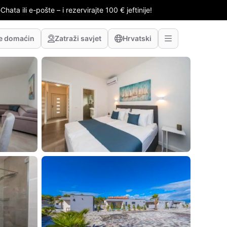
hata ili e-pošte – i rezervirajte 100 € jeftinije!
te domaćin
Zatraži savjet
Hrvatski