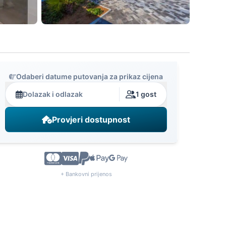
Odaberi datume putovanja za prikaz cijena
Dolazak i odlazak
1 gost
Provjeri dostupnost
+ Bankovni prijenos