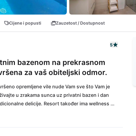
Cijene i popusti
Zauzetost / Dostupnost
5
vatnim bazenom na prekrasnom
avršena za vaš obiteljski odmor.
vršeno opremljene vile nude Vam sve što Vam je 
ivajte u zrakama sunca uz privatni bazen i dan 
icionalne delicije. Resort također ima wellness 
llness tušem. Za vježbanje možete otići na 
košarkaške ili nogometne utakmice ili pak otići u 
 obale otoka Vira nalaze se fantastične plaže, od 