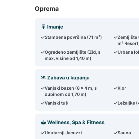
Oprema
Imanje
Stambena površina (71 m²)
Zemljište 
m² Resort
Ograđeno zemljište (Zid, s
Urbana lo
max. visine od 1,40 m)
Zabava u kupanju
Vanjski bazen (8 x 4 m, s
Klor
dubinom od 1,70 m)
Vanjski tuš
Ležaljke (
Wellness, Spa & Fitness
Unutarnji Jacuzzi
Sauna