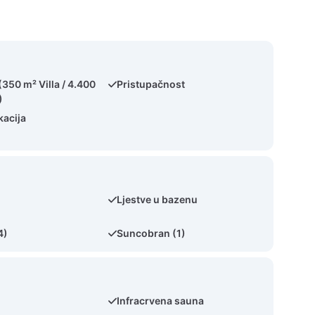
(350 m² Villa / 4.400
Pristupačnost
)
kacija
Ljestve u bazenu
4)
Suncobran (1)
Infracrvena sauna