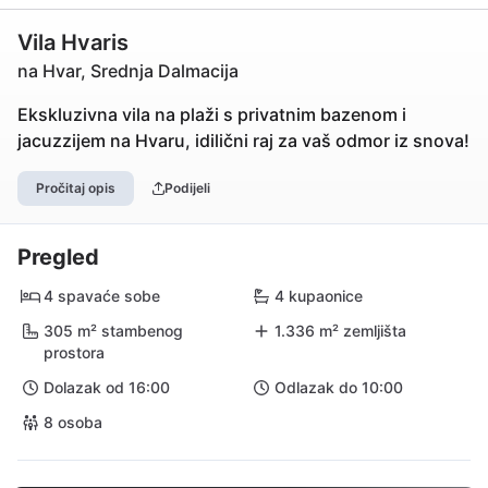
Vila Hvaris
na Hvar, Srednja Dalmacija
Ekskluzivna vila na plaži s privatnim bazenom i
jacuzzijem na Hvaru, idilični raj za vaš odmor iz snova!
Pročitaj opis
Podijeli
Pregled
4 spavaće sobe
4 kupaonice
305 m² stambenog
1.336 m² zemljišta
prostora
Dolazak od 16:00
Odlazak do 10:00
8 osoba