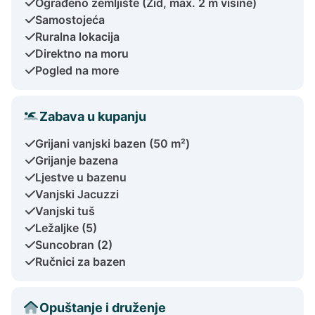
Ograđeno zemljište (Zid, max. 2 m visine)
Samostojeća
Ruralna lokacija
Direktno na moru
Pogled na more
Zabava u kupanju
Grijani vanjski bazen (50 m²)
Grijanje bazena
Ljestve u bazenu
Vanjski Jacuzzi
Vanjski tuš
Ležaljke (5)
Suncobran (2)
Ručnici za bazen
Opuštanje i druženje