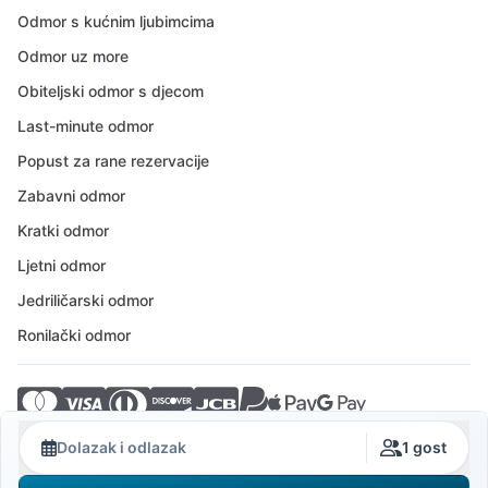
Odmor s kućnim ljubimcima
Odmor uz more
Obiteljski odmor s djecom
Last-minute odmor
Popust za rane rezervacije
Zabavni odmor
Kratki odmor
Ljetni odmor
Jedriličarski odmor
Ronilački odmor
© 2026 Crovillas GmbH
Dolazak i odlazak
1 gost