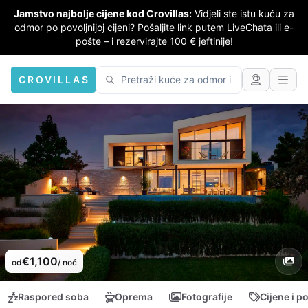
Jamstvo najbolje cijene kod Crovillas:
Vidjeli ste istu kuću za
odmor po povoljnijoj cijeni? Pošaljite link putem LiveChata ili e-
pošte – i rezervirajte 100 € jeftinije!
CROVILLAS
€1,100
od
/ noć
Raspored soba
Oprema
Fotografije
Cijene i p