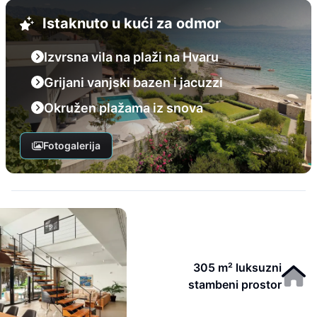
Istaknuto u kući za odmor
Izvrsna vila na plaži na Hvaru
Grijani vanjski bazen i jacuzzi
Okružen plažama iz snova
Fotogalerija
305 m² luksuzni
stambeni prostor