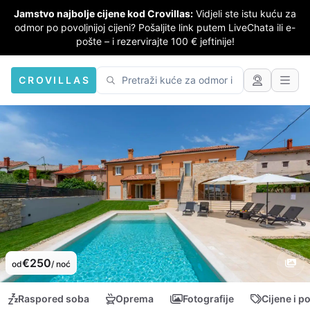
Jamstvo najbolje cijene kod Crovillas:
Vidjeli ste istu kuću za
odmor po povoljnijoj cijeni? Pošaljite link putem LiveChata ili e-
pošte – i rezervirajte 100 € jeftinije!
CROVILLAS
€250
od
/ noć
Raspored soba
Oprema
Fotografije
Cijene i p