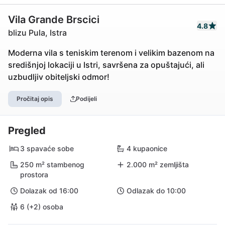
Vila Grande Brscici
4.8
blizu Pula, Istra
Moderna vila s teniskim terenom i velikim bazenom na
središnjoj lokaciji u Istri, savršena za opuštajući, ali
uzbudljiv obiteljski odmor!
Pročitaj opis
Podijeli
Pregled
3 spavaće sobe
4 kupaonice
250 m² stambenog
2.000 m² zemljišta
prostora
Dolazak od 16:00
Odlazak do 10:00
6 (+2) osoba