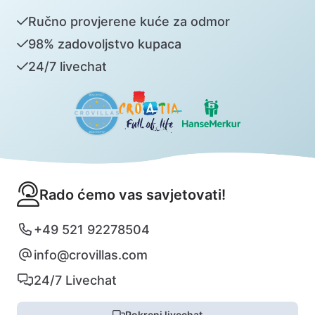
Ručno provjerene kuće za odmor
98% zadovoljstvo kupaca
24/7 livechat
Rado ćemo vas savjetovati!
+49 521 92278504
info@crovillas.com
24/7 Livechat
Pokreni livechat