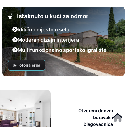
Istaknuto u kući za odmor
Idilično mjesto u selu
Moderan dizajn interijera
Multifunkcionalno sportsko igralište
Fotogalerija
Otvoreni dnevni
boravak i
blagovaonica