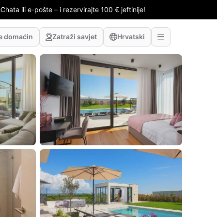
hata ili e-pošte – i rezervirajte 100 € jeftinije!
te domaćin
Zatraži savjet
Hrvatski