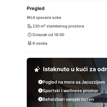
Uživajte u ukusnim obrocima u obližnjem resto
Pregled
šarmantno naselje Brtoniglu ili se opustite na
preporučuju se povijesni gradovi Novigrad, Po
4 spavaće sobe
230 m² stambenog prostora
Iskusite nezaboravne trenutke u vili Colina,
Dolazak od 16:00
postaje poseban doživljaj.
8 osoba
Istaknuto u kući za o
Pogled na more sa Jacuzzijem
Sportski i wellness prostor
Beheizbari vanjski bazen