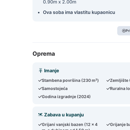
0.90m x 2.00m
Ova soba ima vlastitu kupaonicu
Pr
Oprema
Imanje
Stambena površina (230 m²)
Zemljište
Samostojeća
Ruralna lo
Godina izgradnje (2024)
Zabava u kupanju
Grijani vanjski bazen (12 x 4
Grijanje 