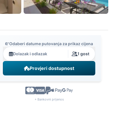
Odaberi datume putovanja za prikaz cijena
Dolazak i odlazak
1 gost
Provjeri dostupnost
+ Bankovni prijenos