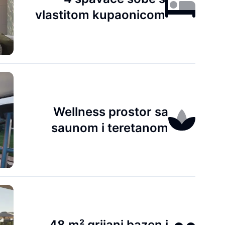
vlastitom kupaonicom
Wellness prostor sa
saunom i teretanom
48 m² grijani bazen i