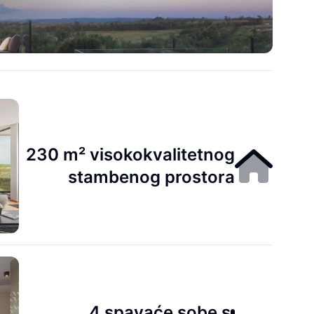
230 m² visokokvalitetnog
stambenog prostora
4 spavaće sobe s