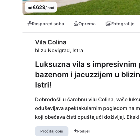
€629
od
/ noć
Raspored soba
Oprema
Fotografije
Vila Colina
blizu Novigrad, Istra
Luksuzna vila s impresivnim
bazenom i jacuzzijem u blizin
Istri!
Dobrodošli u čarobnu vilu Colina, vaše luksu
oduševljava spektakularnim pogledom na mor
koji obećava čisti opuštajući doživljaj. Eksk
ponudu i ispunjava sve želje.

Pročitaj opis
Podijeli