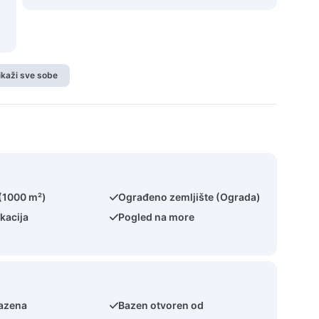
ikaži sve sobe
 (1000 m²)
Ograđeno zemljište (Ograda)
kacija
Pogled na more
bazena
Bazen otvoren od