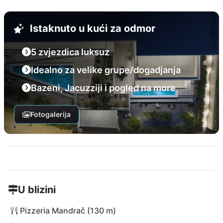
Istaknuto u kući za odmor
5 zvjezdica luksuz
Idealno za velike grupe/dogadjanja
Bazeni, Jacuzziji i pogled na more
Fotogalerija
U blizini
Pizzeria Mandrač (130 m)