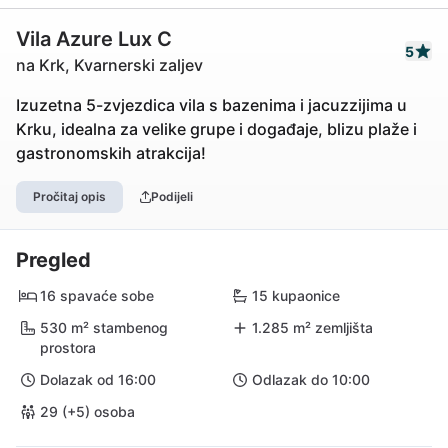
Vila Azure Lux C
5
na Krk, Kvarnerski zaljev
Izuzetna 5-zvjezdica vila s bazenima i jacuzzijima u
Krku, idealna za velike grupe i događaje, blizu plaže i
gastronomskih atrakcija!
Pročitaj opis
Podijeli
Pregled
16 spavaće sobe
15 kupaonice
530 m² stambenog
1.285 m² zemljišta
prostora
Dolazak od 16:00
Odlazak do 10:00
29 (+5) osoba