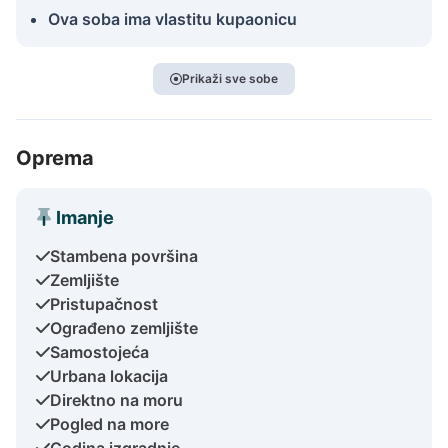
Ova soba ima vlastitu kupaonicu
Prikaži sve sobe
Oprema
Imanje
Stambena površina
Zemljište
Pristupačnost
Ograđeno zemljište
Samostojeća
Urbana lokacija
Direktno na moru
Pogled na more
Godina izgradnje