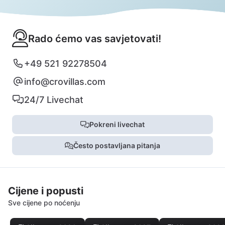
Rado ćemo vas savjetovati!
+49 521 92278504
info@crovillas.com
24/7 Livechat
Pokreni livechat
Često postavljana pitanja
Cijene i popusti
Sve cijene po noćenju