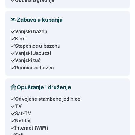
Zabava u kupanju
Vanjski bazen
Klor
Stepenice u bazenu
Vanjski Jacuzzi
Vanjski tuš
Ručnici za bazen
Opuštanje i druženje
Odvojene stambene jedinice
TV
Sat-TV
Netflix
Internet (WiFi)
Sef