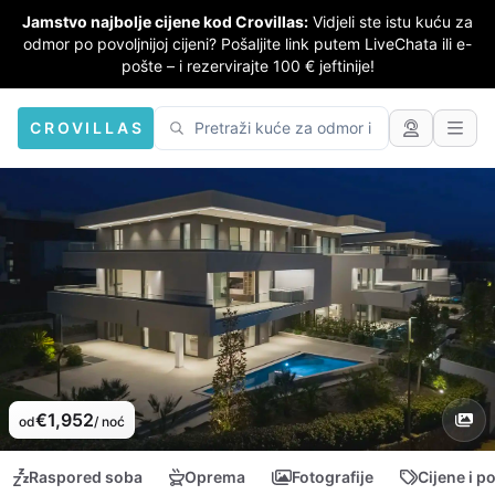
Jamstvo najbolje cijene kod Crovillas:
Vidjeli ste istu kuću za
odmor po povoljnijoj cijeni? Pošaljite link putem LiveChata ili e-
pošte – i rezervirajte 100 € jeftinije!
CROVILLAS
€1,952
od
/ noć
Raspored soba
Oprema
Fotografije
Cijene i p