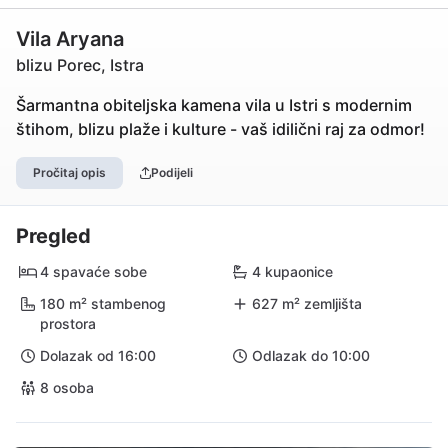
Vila Aryana
blizu Porec, Istra
Šarmantna obiteljska kamena vila u Istri s modernim
štihom, blizu plaže i kulture - vaš idilični raj za odmor!
Pročitaj opis
Podijeli
Pregled
4 spavaće sobe
4 kupaonice
180 m² stambenog
627 m² zemljišta
prostora
Dolazak od 16:00
Odlazak do 10:00
8 osoba