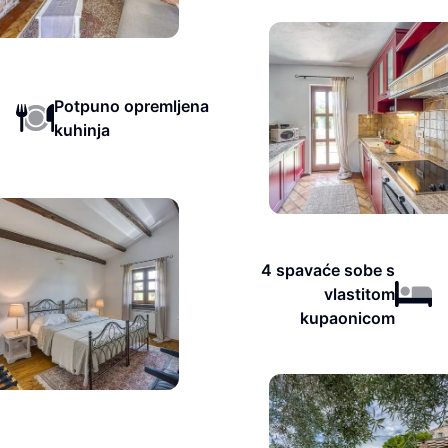
Potpuno opremljena
kuhinja
4 spavaće sobe s
vlastitom
kupaonicom