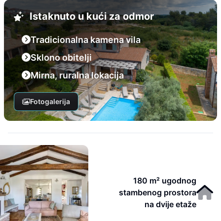
Istaknuto u kući za odmor
Tradicionalna kamena vila
Sklono obitelji
Mirna, ruralna lokacija
Fotogalerija
180 m² ugodnog
stambenog prostora
na dvije etaže