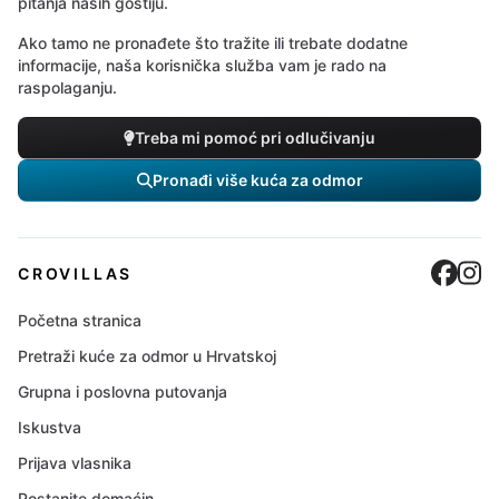
pitanja naših gostiju.
Ako tamo ne pronađete što tražite ili trebate dodatne
informacije, naša korisnička služba vam je rado na
raspolaganju.
Treba mi pomoć pri odlučivanju
Pronađi više kuća za odmor
Cro
C
CROVILLAS
Početna stranica
Pretraži kuće za odmor u Hrvatskoj
Grupna i poslovna putovanja
Iskustva
Prijava vlasnika
Postanite domaćin