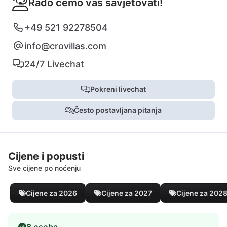
Rado ćemo vas savjetovati!
+49 521 92278504
info@crovillas.com
24/7 Livechat
Pokreni livechat
Često postavljana pitanja
Cijene i popusti
Sve cijene po noćenju
Cijene za 2026
Cijene za 2027
Cijene za 202
8 osoba