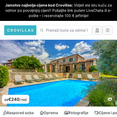
Jamstvo najbolje cijene kod Crovillas:
Vidjeli ste istu kuću za
odmor po povoljnijoj cijeni? Pošaljite link putem LiveChata ili e-
pošte – i rezervirajte 100 € jeftinije!
CROVILLAS
€240
od
/ noć
Raspored soba
Oprema
Fotografije
Cijene i p