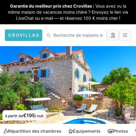
Garantie du meilleur prix chez Crovillas :
Vous avez vu la
même maison de vacances moins chère ? Envoyez le lien via
LiveChat ou e-mail — et réservez 100 € moins cher !
CROVILLAS
€195
à partir de
/ nuit
Répartition des chambres
Équipements
Photos