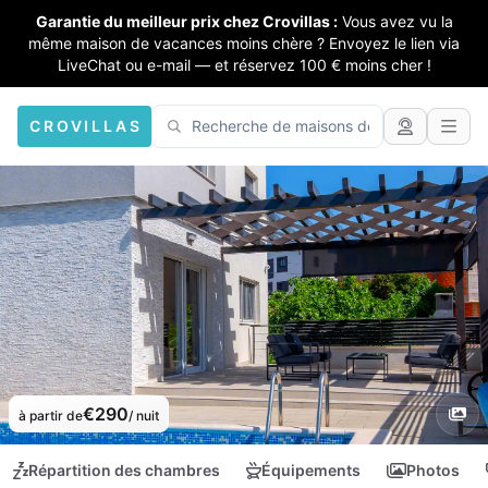
Garantie du meilleur prix chez Crovillas :
Vous avez vu la
même maison de vacances moins chère ? Envoyez le lien via
LiveChat ou e-mail — et réservez 100 € moins cher !
CROVILLAS
€290
à partir de
/ nuit
Répartition des chambres
Équipements
Photos