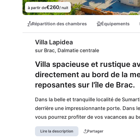
€260
à partir de
/ nuit
Répartition des chambres
Équipements
Villa Lapidea
sur Brac, Dalmatie centrale
Villa spacieuse et rustique a
directement au bord de la me
reposantes sur l'île de Brac.
Dans la belle et tranquille localité de Sumartin
derrière une impressionnante porte. Dans le
vous pourrez profiter de vos vacances au bo
seulement quelques mètres de l'eau avec une 
Lire la description
Partager
fort. Le port est le centre du petit village 