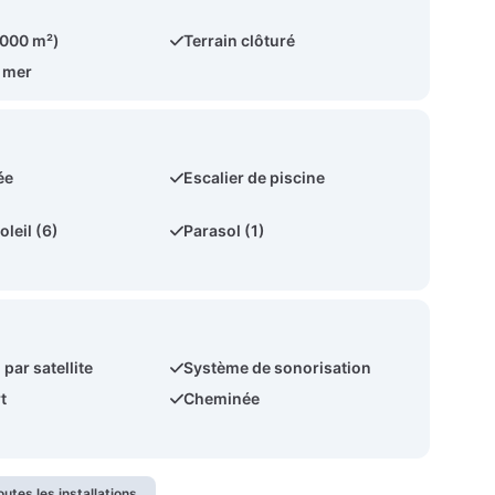
.000 m²)
Terrain clôturé
a mer
ée
Escalier de piscine
oleil (6)
Parasol (1)
 par satellite
Système de sonorisation
t
Cheminée
outes les installations