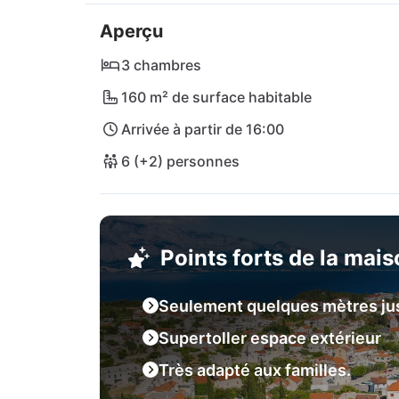
mets traditionnels dans les konobas typique
Aperçu
à pied, et vous trouverez même des plages d
Sumartin. Sur l'île ensoleillée de Brac, une e
3 chambres
également le détour. Cette langue de terre n
160 m² de surface habitable
vous devez voir ! L'aéroport international de
Arrivée à partir de 16:00
6 (+2) personnes
Points forts de la mai
Seulement quelques mètres jus
Supertoller espace extérieur
Très adapté aux familles.