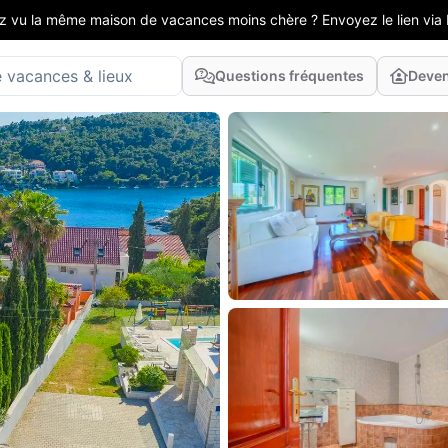
z vu la même maison de vacances moins chère ? Envoyez le lien via 
Questions fréquentes
Deven