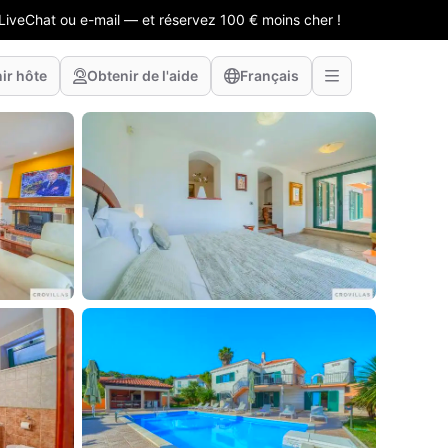
LiveChat ou e-mail — et réservez 100 € moins cher !
ir hôte
Obtenir de l'aide
Français