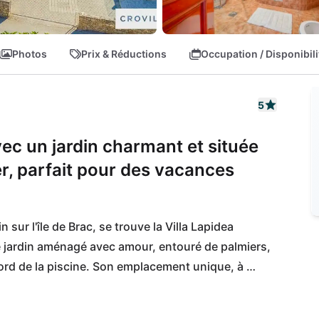
Photos
Prix & Réductions
Occupation / Disponibili
5
vec un jardin charmant et située
r, parfait pour des vacances
 sur l'île de Brac, se trouve la Villa Lapidea 
 jardin aménagé avec amour, entouré de palmiers, 
rd de la piscine. Son emplacement unique, à 
vue incroyable sur le port, est un véritable point 
prisé de Sumartin, où vous pourrez déguster des 