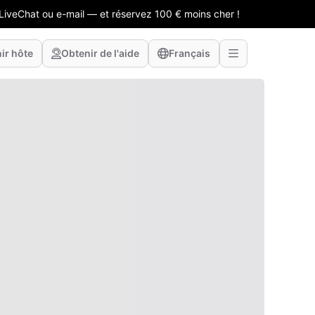
LiveChat ou e-mail — et réservez 100 € moins cher !
ir hôte
Obtenir de l'aide
Français