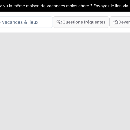
z vu la même maison de vacances moins chère ? Envoyez le lien via 
Questions fréquentes
Deven