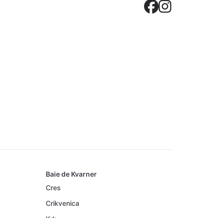
Crovilla
Crovil
Baie de Kvarner
Cres
Crikvenica