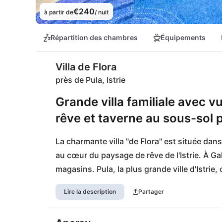
€240
à partir de
/ nuit
Répartition des chambres
Équipements
Villa de Flora
près de Pula, Istrie
Grande villa familiale avec vu
rêve et taverne au sous-sol p
La charmante villa "de Flora" est située dans
au cœur du paysage de rêve de l'Istrie. À Gal
magasins. Pula, la plus grande ville d'Istrie,
shopping, restaurants, bars, culture, activit
Lire la description
Partager
seulement 5 km. Les amoureux de la nature s
parc naturel du cap Kamenjak. Les nombreus