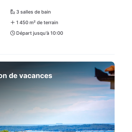
n apnée, ou vous pouvez visiter l'un des nombreux 
ourmandises. L'aéroport de Pula est facilement 
3 salles de bain
1 450 m² de terrain
Départ jusqu'à 10:00
son de vacances