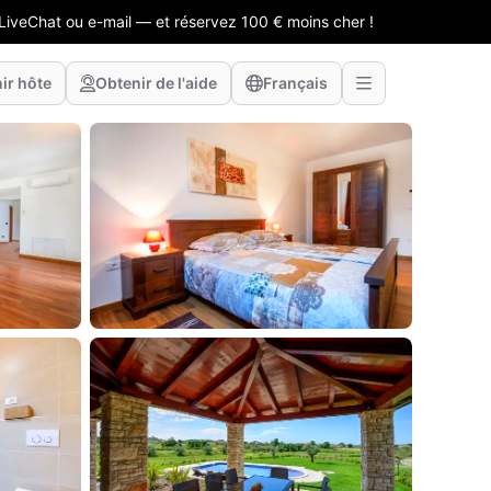
LiveChat ou e-mail — et réservez 100 € moins cher !
ir hôte
Obtenir de l'aide
Français