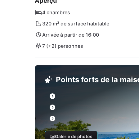
Aperçu
sont un véritable paradis pour la plongée e
petits bars qui vous proposent de petites g
4 chambres
accessible en voiture de location, à 14 km.
320 m² de surface habitable
Arrivée à partir de 16:00
7 (+2) personnes
Points forts de la mai
Galerie de photos