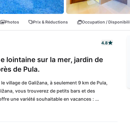
Photos
Prix & Réductions
Occupation / Disponibili
4.8
e lointaine sur la mer, jardin de
rès de Pula.
 le village de Galižana, à seulement 9 km de Pula, 
ižana, vous trouverez de petits bars et des 
 offre une variété souhaitable en vacances : 
és sportives. La plage propre de Fažana est à 
eront également comblés lors de leur visite du 
es criques cachées et préservées de la nature 