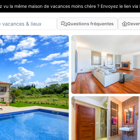
z vu la même maison de vacances moins chère ? Envoyez le lien via 
Questions fréquentes
Deven