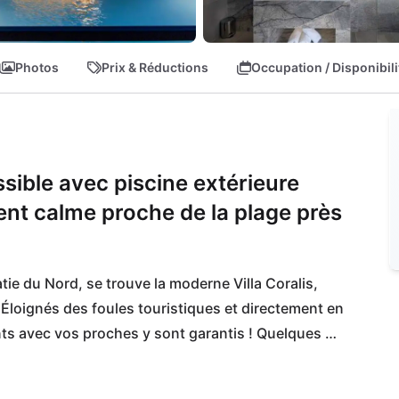
Photos
Prix & Réductions
Occupation / Disponibili
sible avec piscine extérieure
t calme proche de la plage près
tie du Nord, se trouve la moderne Villa Coralis, 
. Éloignés des foules touristiques et directement en 
ts avec vos proches y sont garantis ! Quelques 
re possibilité de baignade à Vrsi-Mulo. La plage 
age, où vous pourrez également vous arrêter dans de 