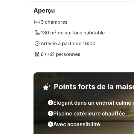
petits cafés et bars de plage. Des restauran
Aperçu
à pied et vous régaleront culinairement. Les 
Zdrijac près de Nin valent également le déto
3 chambres
supermarchés où vous pourrez faire le plein
130 m² de surface habitable
cuisine extérieure. L’aéroport international 
Arrivée à partir de 16:00
Villa.
6 (+2) personnes
Points forts de la mai
Élégant dans un endroit calme 
Piscine extérieure chauffée
Avec accessibilité