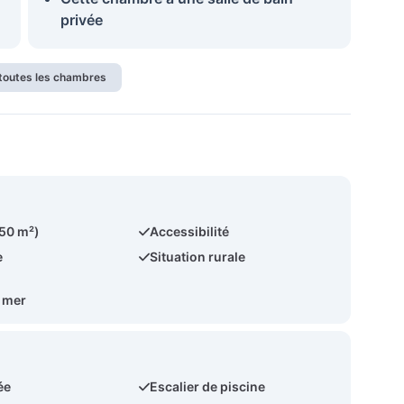
privée
 toutes les chambres
450 m²)
Accessibilité
e
Situation rurale
a mer
ée
Escalier de piscine