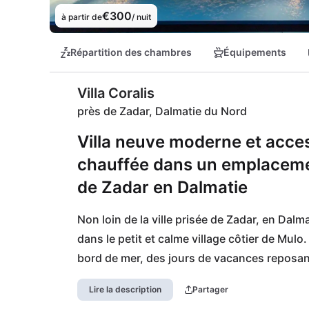
€300
à partir de
/ nuit
Répartition des chambres
Équipements
Villa Coralis
près de Zadar, Dalmatie du Nord
Villa neuve moderne et acces
chauffée dans un emplacemen
de Zadar en Dalmatie
Non loin de la ville prisée de Zadar, en Dalma
dans le petit et calme village côtier de Mulo
bord de mer, des jours de vacances reposan
mètres seulement vous séparent de la premiè
Lire la description
Partager
de galets s'étend le long de la côte du vill