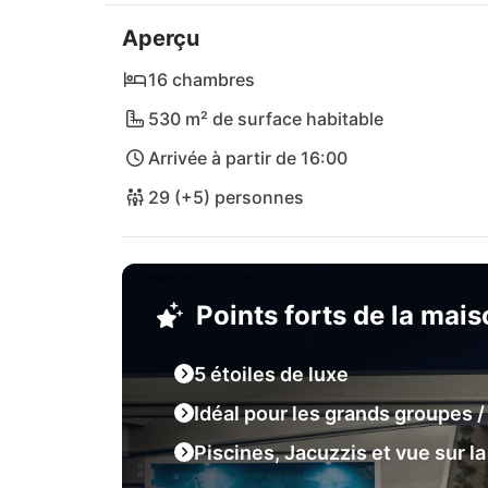
charmante ville de Malinska avec ses cafés 
Aperçu
excursion dans le village historique de Vrbn
aimiez l'aventure, la Villa Azure Lux C vous 
16 chambres
de confort!
530 m² de surface habitable
Arrivée à partir de 16:00
29 (+5) personnes
Points forts de la mai
5 étoiles de luxe
Idéal pour les grands groupes
Piscines, Jacuzzis et vue sur l