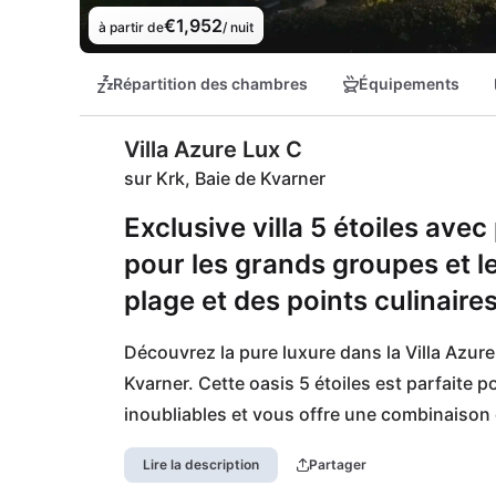
€1,952
à partir de
/ nuit
Répartition des chambres
Équipements
Villa Azure Lux C
sur Krk, Baie de Kvarner
Exclusive villa 5 étoiles avec
pour les grands groupes et l
plage et des points culinaires
Découvrez la pure luxure dans la Villa Azure 
Kvarner. Cette oasis 5 étoiles est parfaite 
inoubliables et vous offre une combinaison 
imprenables sur la mer. Régalez-vous de déli
Lire la description
Partager
profitez de journées relaxantes à la plage 