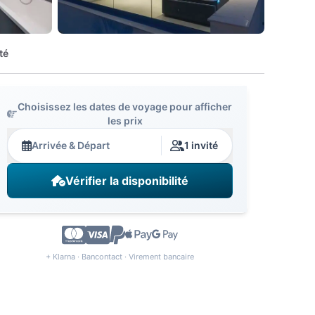
té
Choisissez les dates de voyage pour afficher
les prix
Arrivée & Départ
1 invité
Vérifier la disponibilité
+ Klarna · Bancontact · Virement bancaire