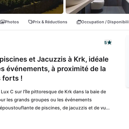
Photos
Prix & Réductions
Occupation / Disponibili
5
 piscines et Jacuzzis à Krk, idéale
es événements, à proximité de la
 forts !
Lux C sur l'île pittoresque de Krk dans la baie de 
pour les grands groupes ou les événements 
époustouflante de piscines, de jacuzzis et de vues 
ces culinaires au Rova Bistro à proximité ou 
de Rova, à quelques pas seulement. Découvrez la 