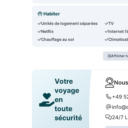
Habiter
Unités de logement séparées
TV
Netflix
Internet (
Chauffage au sol
Climatisa
Afficher t
Votre
Nous
voyage
+49 5
en
info@c
toute
sécurité
24/7 L