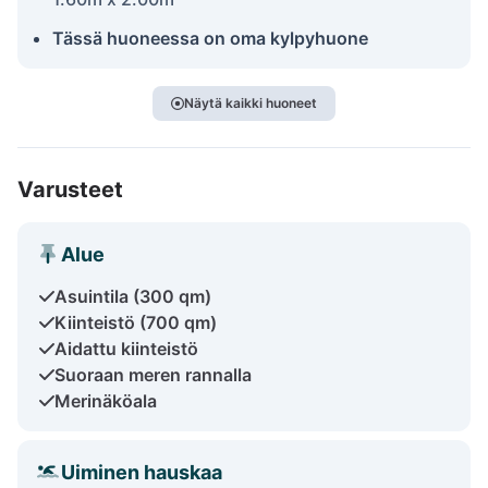
Tässä huoneessa on oma kylpyhuone
Näytä kaikki huoneet
Varusteet
Alue
Asuintila (300 qm)
Kiinteistö (700 qm)
Aidattu kiinteistö
Suoraan meren rannalla
Merinäköala
Uiminen hauskaa