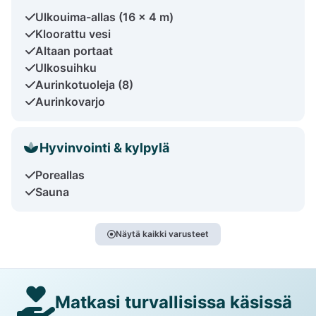
Ulkouima-allas (16 x 4 m)
Kloorattu vesi
Altaan portaat
Ulkosuihku
Aurinkotuoleja (8)
Aurinkovarjo
Hyvinvointi & kylpylä
Poreallas
Sauna
Näytä kaikki varusteet
Matkasi turvallisissa käsissä