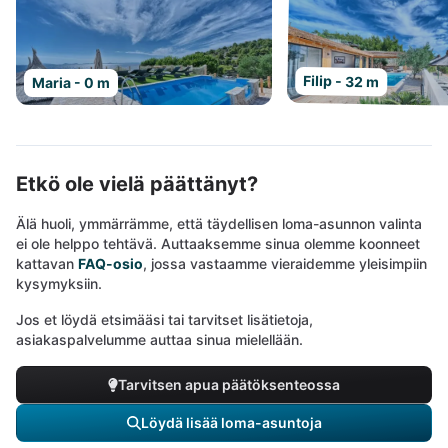
Filip - 32 m
Maria - 0 m
Etkö ole vielä päättänyt?
Älä huoli, ymmärrämme, että täydellisen loma-asunnon valinta
ei ole helppo tehtävä. Auttaaksemme sinua olemme koonneet
kattavan
FAQ-osio
, jossa vastaamme vieraidemme yleisimpiin
kysymyksiin.
Jos et löydä etsimääsi tai tarvitset lisätietoja,
asiakaspalvelumme auttaa sinua mielellään.
Tarvitsen apua päätöksenteossa
Löydä lisää loma-asuntoja