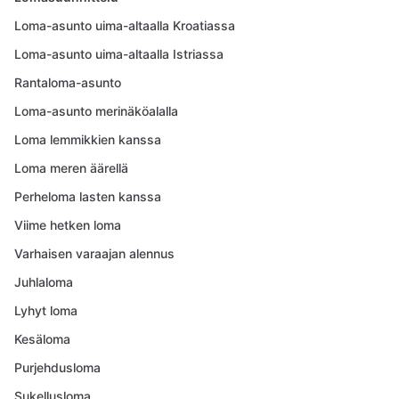
Loma-asunto uima-altaalla Kroatiassa
Loma-asunto uima-altaalla Istriassa
Rantaloma-asunto
Loma-asunto merinäköalalla
Loma lemmikkien kanssa
Loma meren äärellä
Perheloma lasten kanssa
Viime hetken loma
Varhaisen varaajan alennus
Juhlaloma
Lyhyt loma
Kesäloma
Purjehdusloma
Sukellusloma