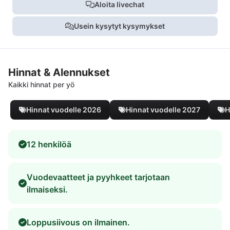
Aloita livechat
Usein kysytyt kysymykset
Hinnat & Alennukset
Kaikki hinnat per yö
Hinnat vuodelle 2026
Hinnat vuodelle 2027
H
12 henkilöä
Vuodevaatteet ja pyyhkeet tarjotaan
ilmaiseksi.
Loppusiivous on ilmainen.