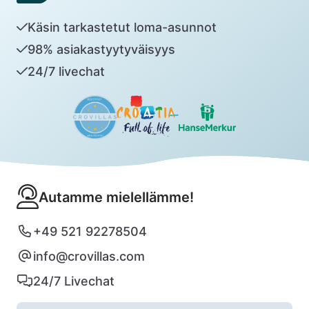
Käsin tarkastetut loma-asunnot
98% asiakastyytyväisyys
24/7 livechat
Autamme mielellämme!
+49 521 92278504
info@crovillas.com
24/7 Livechat