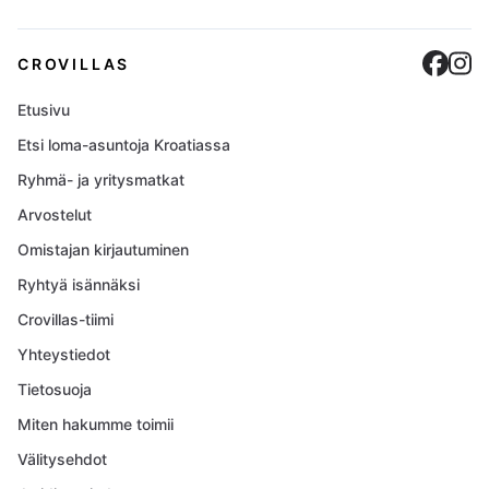
Cro
C
CROVILLAS
Etusivu
Etsi loma-asuntoja Kroatiassa
Ryhmä- ja yritysmatkat
Arvostelut
Omistajan kirjautuminen
Ryhtyä isännäksi
Crovillas-tiimi
Yhteystiedot
Tietosuoja
Miten hakumme toimii
Välitysehdot