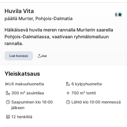
Huvila Vita
5
päällä Murter, Pohjois-Dalmatia
Häikäisevä huvila meren rannalla Murterin saarella
Pohjois-Dalmatiassa, vaativaan ryhmälomailuun
rannalla.
Lue kuvaus
Jaa
Yleiskatsaus
6 makuuhuonetta
6 kylpyhuonetta
300 m² asuintilaa
700 m² tontti
Saapuminen klo 16:00
Lähtö klo 10:00 mennessä
jälkeen
12 henkilöä