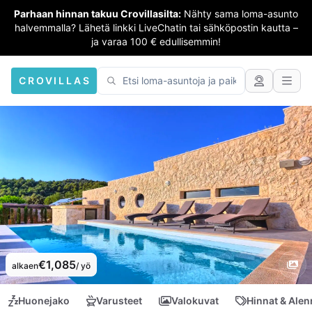
Parhaan hinnan takuu Crovillasilta:
Nähty sama loma-asunto
halvemmalla? Lähetä linkki LiveChatin tai sähköpostin kautta –
ja varaa 100 € edullisemmin!
CROVILLAS
€1,085
alkaen
/ yö
Huonejako
Varusteet
Valokuvat
Hinnat & Ale