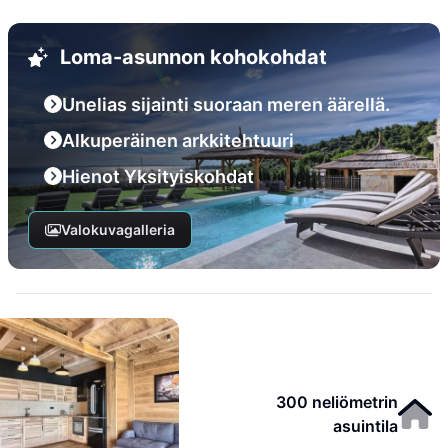
Loma-asunnon kohokohdat
Unelias sijainti suoraan meren äärellä.
Alkuperäinen arkkitehtuuri
Hienot Yksityiskohdat
Valokuvagalleria
300 neliömetrin
asuintila