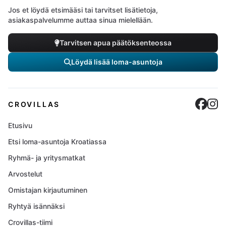
Jos et löydä etsimääsi tai tarvitset lisätietoja,
asiakaspalvelumme auttaa sinua mielellään.
Tarvitsen apua päätöksenteossa
Löydä lisää loma-asuntoja
Cro
C
CROVILLAS
Etusivu
Etsi loma-asuntoja Kroatiassa
Ryhmä- ja yritysmatkat
Arvostelut
Omistajan kirjautuminen
Ryhtyä isännäksi
Crovillas-tiimi