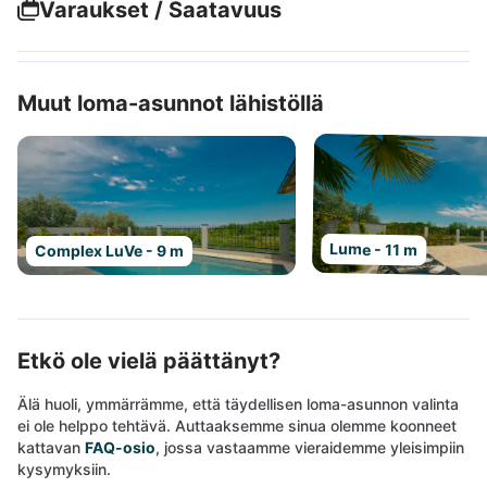
Varaukset / Saatavuus
Muut loma-asunnot lähistöllä
Lume - 11 m
Complex LuVe - 9 m
Etkö ole vielä päättänyt?
Älä huoli, ymmärrämme, että täydellisen loma-asunnon valinta
ei ole helppo tehtävä. Auttaaksemme sinua olemme koonneet
kattavan
FAQ-osio
, jossa vastaamme vieraidemme yleisimpiin
kysymyksiin.