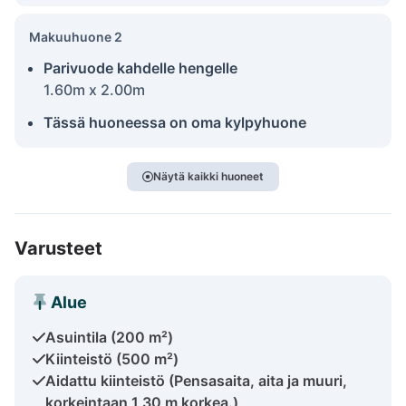
Makuuhuone 2
Parivuode kahdelle hengelle
1.60m x 2.00m
Tässä huoneessa on oma kylpyhuone
Näytä kaikki huoneet
Varusteet
Alue
Asuintila (200 m²)
Kiinteistö (500 m²)
Aidattu kiinteistö (Pensasaita, aita ja muuri,
korkeintaan 1,30 m korkea.)