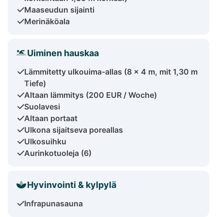
Maaseudun sijainti
Merinäköala
Uiminen hauskaa
Lämmitetty ulkouima-allas (8 x 4 m, mit 1,30 m
Tiefe)
Altaan lämmitys (200 EUR / Woche)
Suolavesi
Altaan portaat
Ulkona sijaitseva poreallas
Ulkosuihku
Aurinkotuoleja (6)
Hyvinvointi & kylpylä
Infrapunasauna