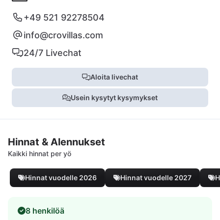
+49 521 92278504
info@crovillas.com
24/7 Livechat
Aloita livechat
Usein kysytyt kysymykset
Hinnat & Alennukset
Kaikki hinnat per yö
Hinnat vuodelle 2026
Hinnat vuodelle 2027
H
8 henkilöä