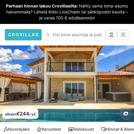
Parhaan hinnan takuu Crovillasilta:
Nähty sama loma-asunto
halvemmalla? Lähetä linkki LiveChatin tai sähköpostin kautta –
ja varaa 100 € edullisemmin!
CROVILLAS
€244
alkaen
/ yö
Huonejako
Varusteet
Valokuvat
Hinnat & Ale