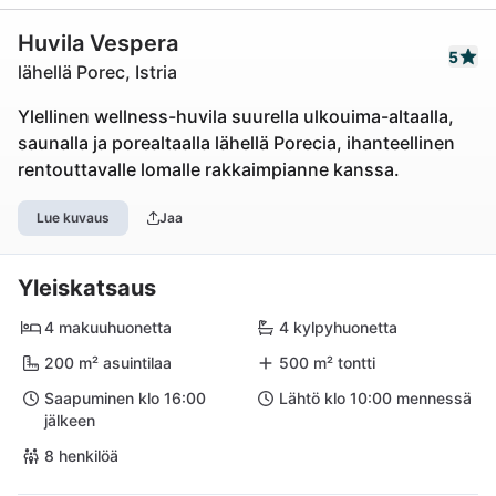
Huvila Vespera
5
lähellä Porec, Istria
Ylellinen wellness-huvila suurella ulkouima-altaalla,
saunalla ja porealtaalla lähellä Porecia, ihanteellinen
rentouttavalle lomalle rakkaimpianne kanssa.
Lue kuvaus
Jaa
Yleiskatsaus
4 makuuhuonetta
4 kylpyhuonetta
200 m² asuintilaa
500 m² tontti
Saapuminen klo 16:00
Lähtö klo 10:00 mennessä
jälkeen
8 henkilöä