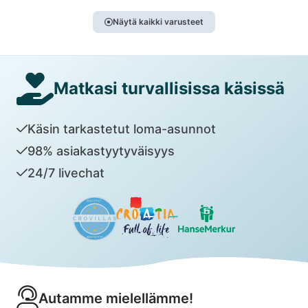
Näytä kaikki varusteet
Matkasi turvallisissa käsissä
Käsin tarkastetut loma-asunnot
98% asiakastyytyväisyys
24/7 livechat
Autamme mielellämme!