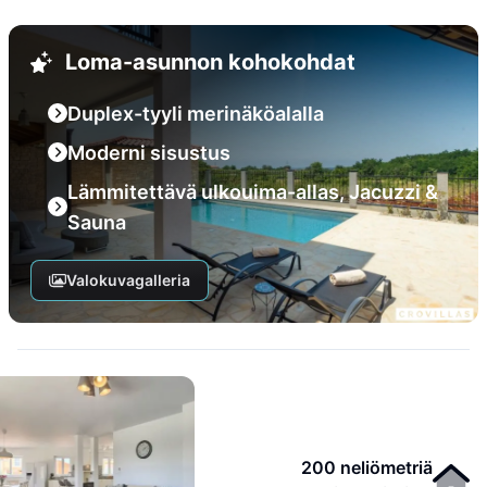
Loma-asunnon kohokohdat
Duplex-tyyli merinäköalalla
Moderni sisustus
Lämmitettävä ulkouima-allas, Jacuzzi &
Sauna
Valokuvagalleria
200 neliömetriä