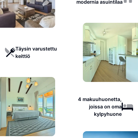
modernia asuintilaa
Täysin varustettu
keittiö
4 makuuhuonetta,
joissa on oma
kylpyhuone