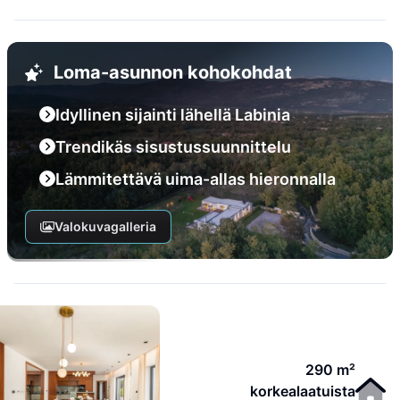
Loma-asunnon kohokohdat
Idyllinen sijainti lähellä Labinia
Trendikäs sisustussuunnittelu
Lämmitettävä uima-allas hieronnalla
Valokuvagalleria
290 m²
korkealaatuista