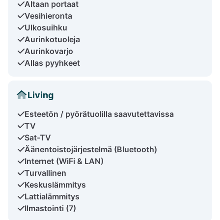
Altaan portaat
Vesihieronta
Ulkosuihku
Aurinkotuoleja
Aurinkovarjo
Allas pyyhkeet
Living
Esteetön / pyörätuolilla saavutettavissa
TV
Sat-TV
Äänentoistojärjestelmä (Bluetooth)
Internet (WiFi & LAN)
Turvallinen
Keskuslämmitys
Lattialämmitys
Ilmastointi (7)