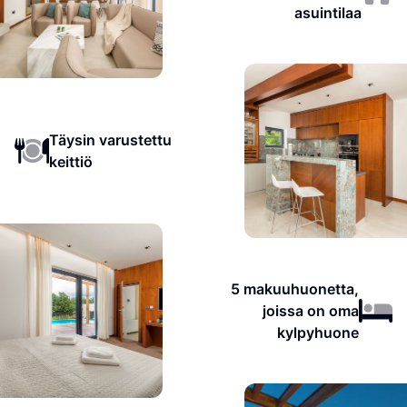
asuintilaa
Täysin varustettu
keittiö
5 makuuhuonetta,
joissa on oma
kylpyhuone