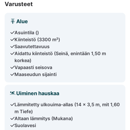
Varusteet
Alue
Asuintila ()
Kiinteistö (3300 m²)
Saavutettavuus
Aidattu kiinteistö (Seinä, enintään 1,50 m
korkea)
Vapaasti seisova
Maaseudun sijainti
Uiminen hauskaa
Lämmitetty ulkouima-allas (14 x 3,5 m, mit 1,60
m Tiefe)
Altaan lämmitys (Mukana)
Suolavesi