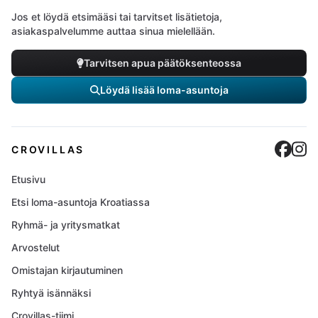
Jos et löydä etsimääsi tai tarvitset lisätietoja,
asiakaspalvelumme auttaa sinua mielellään.
Tarvitsen apua päätöksenteossa
Löydä lisää loma-asuntoja
Cro
C
CROVILLAS
Etusivu
Etsi loma-asuntoja Kroatiassa
Ryhmä- ja yritysmatkat
Arvostelut
Omistajan kirjautuminen
Ryhtyä isännäksi
Crovillas-tiimi