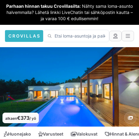
Parhaan hinnan takuu Crovillasilta:
Nähty sama loma-asunto
halvemmalla? Lähetä linkki LiveChatin tai sähköpostin kautta –
ja varaa 100 € edullisemmin!
CROVILLAS
€373
alkaen
/ yö
Huonejako
Varusteet
Valokuvat
Hinnat & Ale