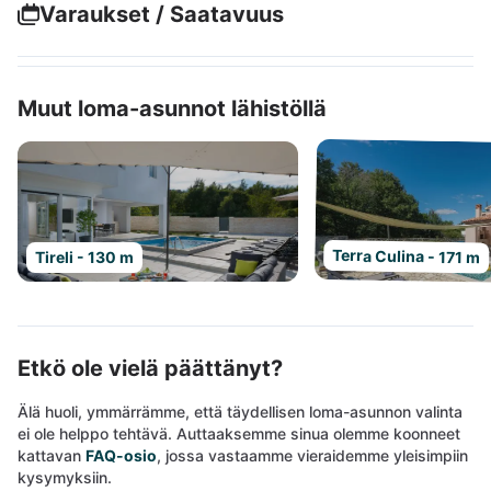
Varaukset / Saatavuus
Muut loma-asunnot lähistöllä
Terra Culina - 171 m
Tireli - 130 m
Etkö ole vielä päättänyt?
Älä huoli, ymmärrämme, että täydellisen loma-asunnon valinta
ei ole helppo tehtävä. Auttaaksemme sinua olemme koonneet
kattavan
FAQ-osio
, jossa vastaamme vieraidemme yleisimpiin
kysymyksiin.