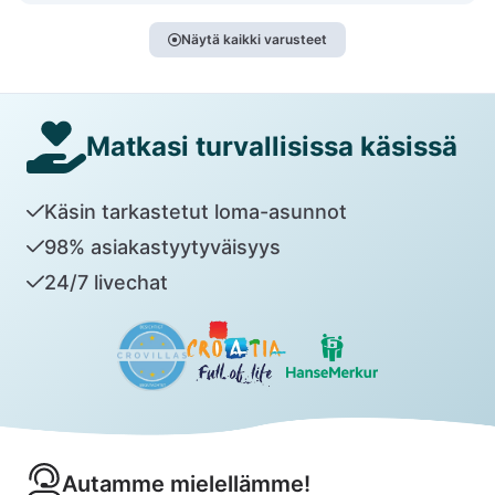
Näytä kaikki varusteet
Matkasi turvallisissa käsissä
Käsin tarkastetut loma-asunnot
98% asiakastyytyväisyys
24/7 livechat
Autamme mielellämme!