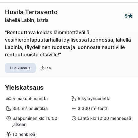
Huvila Terravento
5
lähellä Labin, Istria
"Rentouttava keidas lämmitettävällä
vesihierontapuutarhalla idyllisessä luonnossa, lähellä
Labiniä, täydellinen ruoasta ja luonnosta nauttiville
rentoutumista etsiville!"
Lue kuvaus
Jaa
Yleiskatsaus
5 makuuhuonetta
5 kylpyhuonetta
350 m² asuintilaa
3 300 m² tontti
Saapuminen klo 16:00
Lähtö klo 10:00 mennessä
jälkeen
10 henkilöä