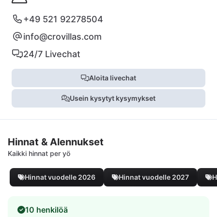
+49 521 92278504
info@crovillas.com
24/7 Livechat
Aloita livechat
Usein kysytyt kysymykset
Hinnat & Alennukset
Kaikki hinnat per yö
Hinnat vuodelle 2026
Hinnat vuodelle 2027
H
10 henkilöä