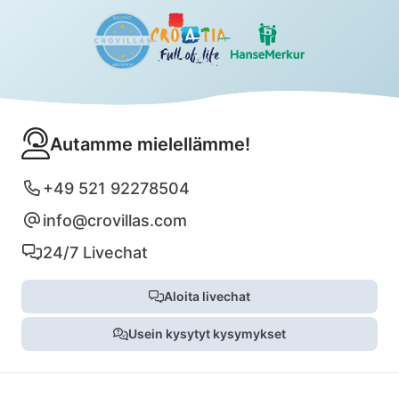
Autamme mielellämme!
+49 521 92278504
info@crovillas.com
24/7 Livechat
Aloita livechat
Usein kysytyt kysymykset