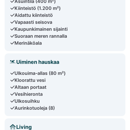
Asuintila (400 m²)
Kiinteistö (1.200 m²)
Aidattu kiinteistö
Vapaasti seisova
Kaupunkimainen sijainti
Suoraan meren rannalla
Merinäköala
Uiminen hauskaa
Ulkouima-allas (80 m²)
Kloorattu vesi
Altaan portaat
Vesihieronta
Ulkosuihku
Aurinkotuoleja (8)
Living