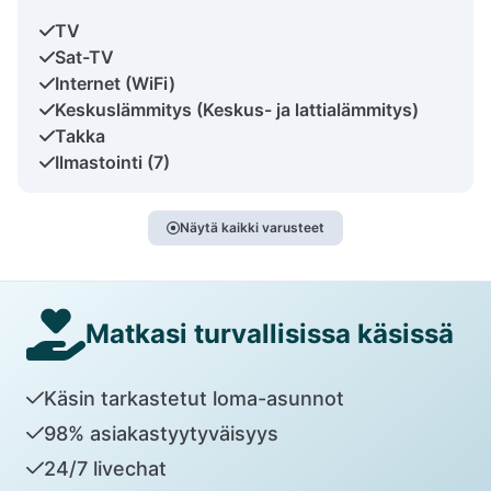
TV
Sat-TV
Internet (WiFi)
Keskuslämmitys (Keskus- ja lattialämmitys)
Takka
Ilmastointi (7)
Näytä kaikki varusteet
Matkasi turvallisissa käsissä
Käsin tarkastetut loma-asunnot
98% asiakastyytyväisyys
24/7 livechat