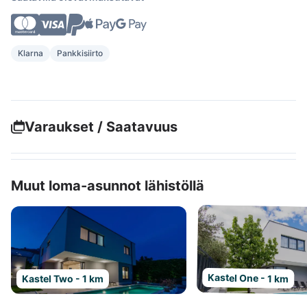
Klarna
Pankkisiirto
Varaukset / Saatavuus
Muut loma-asunnot lähistöllä
Kastel One - 1 km
Kastel Two - 1 km