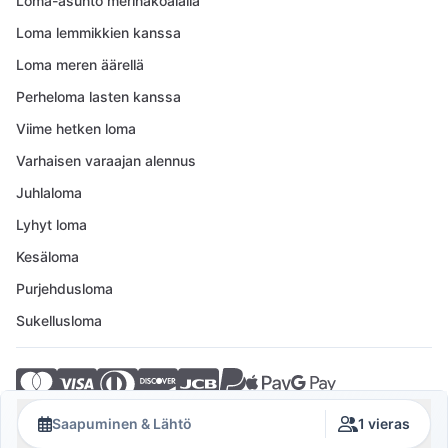
Loma-asunto merinäköalalla
Loma lemmikkien kanssa
Loma meren äärellä
Perheloma lasten kanssa
Viime hetken loma
Varhaisen varaajan alennus
Juhlaloma
Lyhyt loma
Kesäloma
Purjehdusloma
Sukellusloma
© 2026 Crovillas GmbH
Saapuminen & Lähtö
1 vieras