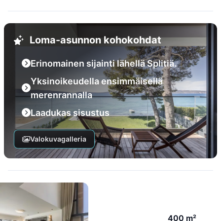
Loma-asunnon kohokohdat
Erinomainen sijainti lähellä Splitiä.
Yksinoikeudella ensimmäisellä
merenrannalla
Laadukas sisustus
Valokuvagalleria
400 m²