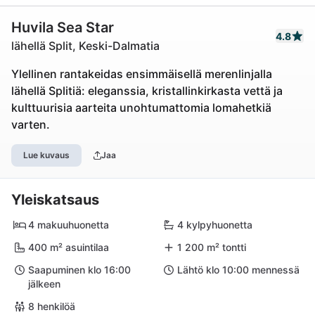
Huvila Sea Star
4.8
lähellä Split, Keski-Dalmatia
Ylellinen rantakeidas ensimmäisellä merenlinjalla
lähellä Splitiä: eleganssia, kristallinkirkasta vettä ja
kulttuurisia aarteita unohtumattomia lomahetkiä
varten.
Lue kuvaus
Jaa
Yleiskatsaus
4 makuuhuonetta
4 kylpyhuonetta
400 m² asuintilaa
1 200 m² tontti
Saapuminen klo 16:00
Lähtö klo 10:00 mennessä
jälkeen
8 henkilöä