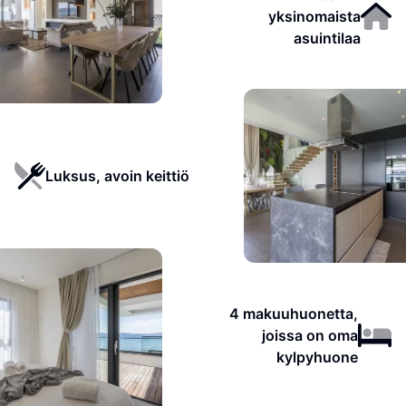
yksinomaista
asuintilaa
Luksus, avoin keittiö
4 makuuhuonetta,
joissa on oma
kylpyhuone