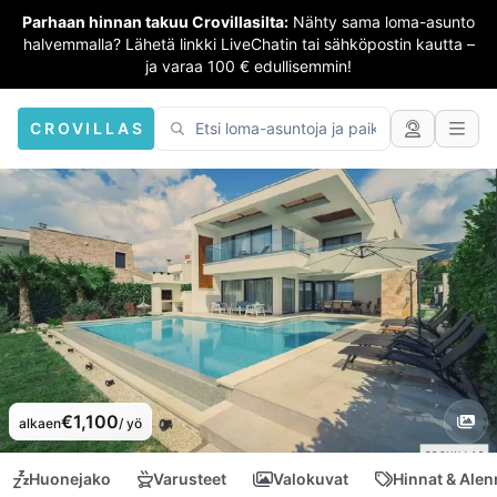
Parhaan hinnan takuu Crovillasilta:
Nähty sama loma-asunto
halvemmalla? Lähetä linkki LiveChatin tai sähköpostin kautta –
ja varaa 100 € edullisemmin!
CROVILLAS
€1,100
alkaen
/ yö
Huonejako
Varusteet
Valokuvat
Hinnat & Ale