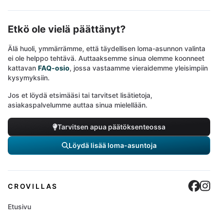
Etkö ole vielä päättänyt?
Älä huoli, ymmärrämme, että täydellisen loma-asunnon valinta
ei ole helppo tehtävä. Auttaaksemme sinua olemme koonneet
kattavan
FAQ-osio
, jossa vastaamme vieraidemme yleisimpiin
kysymyksiin.
Jos et löydä etsimääsi tai tarvitset lisätietoja,
asiakaspalvelumme auttaa sinua mielellään.
Tarvitsen apua päätöksenteossa
Löydä lisää loma-asuntoja
Cro
C
CROVILLAS
Etusivu