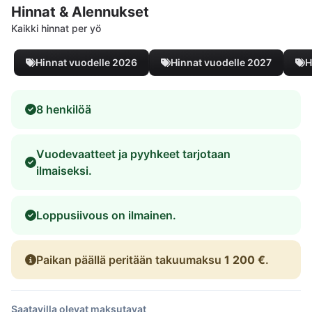
Hinnat & Alennukset
Kaikki hinnat per yö
Hinnat vuodelle 2026
Hinnat vuodelle 2027
H
8 henkilöä
Vuodevaatteet ja pyyhkeet tarjotaan
ilmaiseksi.
Loppusiivous on ilmainen.
Paikan päällä peritään takuumaksu
1 200 €
.
Saatavilla olevat maksutavat