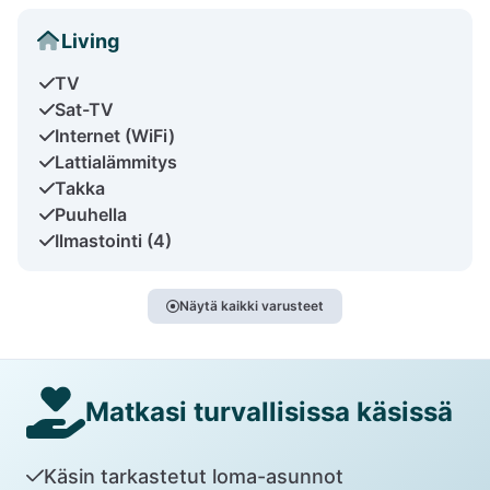
Living
TV
Sat-TV
Internet (WiFi)
Lattialämmitys
Takka
Puuhella
Ilmastointi (4)
Näytä kaikki varusteet
Matkasi turvallisissa käsissä
Käsin tarkastetut loma-asunnot