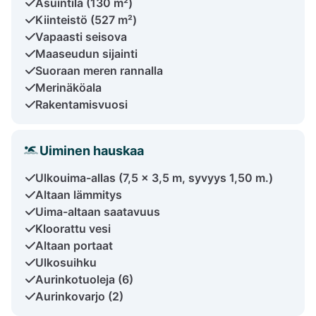
Asuintila (130 m²)
Kiinteistö (527 m²)
Vapaasti seisova
Maaseudun sijainti
Suoraan meren rannalla
Merinäköala
Rakentamisvuosi
Uiminen hauskaa
Ulkouima-allas (7,5 x 3,5 m, syvyys 1,50 m.)
Altaan lämmitys
Uima-altaan saatavuus
Kloorattu vesi
Altaan portaat
Ulkosuihku
Aurinkotuoleja (6)
Aurinkovarjo (2)