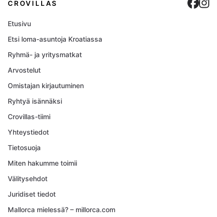
Cro
C
CROVILLAS
Etusivu
Etsi loma-asuntoja Kroatiassa
Ryhmä- ja yritysmatkat
Arvostelut
Omistajan kirjautuminen
Ryhtyä isännäksi
Crovillas-tiimi
Yhteystiedot
Tietosuoja
Miten hakumme toimii
Välitysehdot
Juridiset tiedot
Mallorca mielessä? – millorca.com