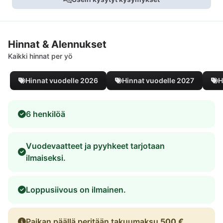
Hinnat & Alennukset
Kaikki hinnat per yö
Hinnat vuodelle 2026
Hinnat vuodelle 2027
H
6 henkilöä
Vuodevaatteet ja pyyhkeet tarjotaan
ilmaiseksi.
Loppusiivous on ilmainen.
Paikan päällä peritään takuumaksu
500 €
.