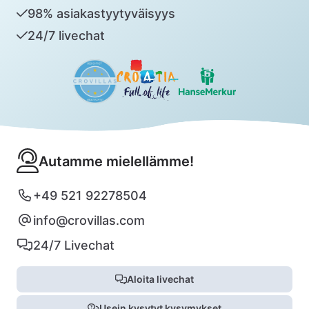
98% asiakastyytyväisyys
24/7 livechat
Autamme mielellämme!
+49 521 92278504
info@crovillas.com
24/7 Livechat
Aloita livechat
Usein kysytyt kysymykset