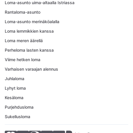
Loma-asunto uima-altaalla Istriassa
Rantaloma-asunto
Loma-asunto merinäköalalla
Loma lemmikkien kanssa
Loma meren äärellä
Perheloma lasten kanssa
Viime hetken loma
Varhaisen varaajan alennus
Juhlaloma
Lyhyt loma
Kesäloma
Purjehdusloma
Sukellusloma