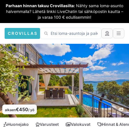
Parhaan hinnan takuu Crovillasilta:
Nähty sama loma-asunto
halvemmalla? Lähetä linkki LiveChatin tai sähköpostin kautta –
ja varaa 100 € edullisemmin!
CROVILLAS
€450
alkaen
/ yö
Huonejako
Varusteet
Valokuvat
Hinnat & Ale