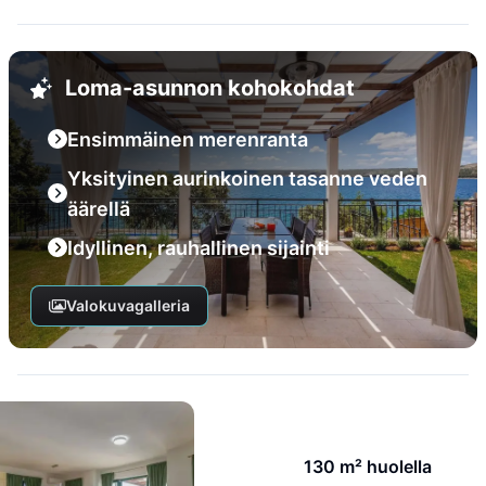
Loma-asunnon kohokohdat
Ensimmäinen merenranta
Yksityinen aurinkoinen tasanne veden
äärellä
Idyllinen, rauhallinen sijainti
Valokuvagalleria
130 m² huolella