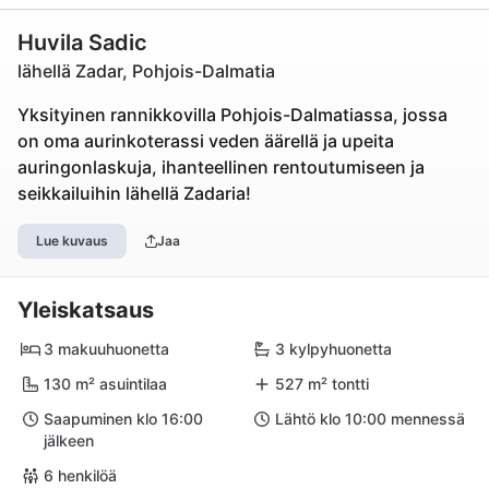
Huvila Sadic
lähellä Zadar, Pohjois-Dalmatia
Yksityinen rannikkovilla Pohjois-Dalmatiassa, jossa
on oma aurinkoterassi veden äärellä ja upeita
auringonlaskuja, ihanteellinen rentoutumiseen ja
seikkailuihin lähellä Zadaria!
Lue kuvaus
Jaa
Yleiskatsaus
3 makuuhuonetta
3 kylpyhuonetta
130 m² asuintilaa
527 m² tontti
Saapuminen klo 16:00
Lähtö klo 10:00 mennessä
jälkeen
6 henkilöä