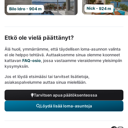
Nick - 924 m
Bilo Idro - 904 m
Etkö ole vielä päättänyt?
Älä huoli, ymmärrämme, että täydellisen loma-asunnon valinta
ei ole helppo tehtävä. Auttaaksemme sinua olemme koonneet
kattavan
FAQ-osio
, jossa vastaamme vieraidemme yleisimpiin
kysymyksiin.
Jos et löydä etsimääsi tai tarvitset lisätietoja,
asiakaspalvelumme auttaa sinua mielellään.
Tarvitsen apua päätöksenteossa
Löydä lisää loma-asuntoja