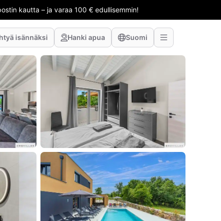
stin kautta – ja varaa 100 € edullisemmin!
htyä isännäksi
Hanki apua
Suomi