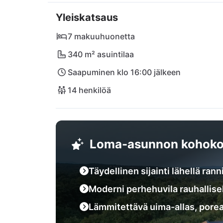
kun taas rannan ystävät löytävät nauttimista l
Yleiskatsaus
elämyksiä tarjoaa lähellä sijaitseva Klarići-ra
supermarketista. Koe vertaansa vailla olevi
7 makuuhuonetta
340 m² asuintilaa
Saapuminen klo 16:00 jälkeen
14 henkilöä
Loma-asunnon kohoko
Täydellinen sijainti lähellä ra
Moderni perhehuvila rauhallisel
Lämmitettävä uima-allas, porea