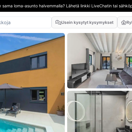
 sama loma-asunto halvemmalla? Lähetä linkki LiveChatin tai sähköpo
Usein kysytyt kysymykset
Ry