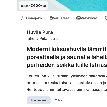
€400
alkaen
/ yö
Huonejako
Varusteet
Valokuvat
Huvila Pura
lähellä Pula, Istria
Moderni luksushuvila lämmite
porealtaalla ja saunalla lähe
perheiden seikkailuille Istria
Tervetuloa Villa Puraan, ylelliseen pakopaikk
hurmaa korkealaatuisella sisustuksellaan ja
Rentoudu lämmitettävässä uima-altaassa tai
lämmöstä. Vain muutaman kilometrin päässä o
Lue kuvaus
Jaa
kulttuurisine aarteineen. Luonnon ystäville 