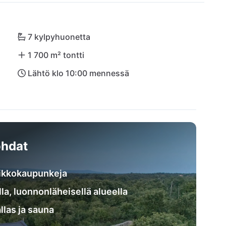
ähialueen rantakaistaleilta. Kulinaristisia 
vintola, ja päivittäistavarat saat helposti 
a hetkiä tässä unelmakodissa!
7 kylpyhuonetta
1 700 m² tontti
Lähtö klo 10:00 mennessä
hdat
nnikkokaupunkeja
la, luonnonläheisellä alueella
llas ja sauna