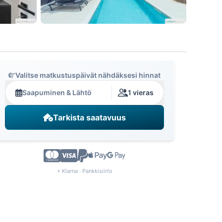
Valitse matkustuspäivät nähdäksesi hinnat
Saapuminen & Lähtö
1 vieras
Tarkista saatavuus
+ Klarna · Pankkisiirto