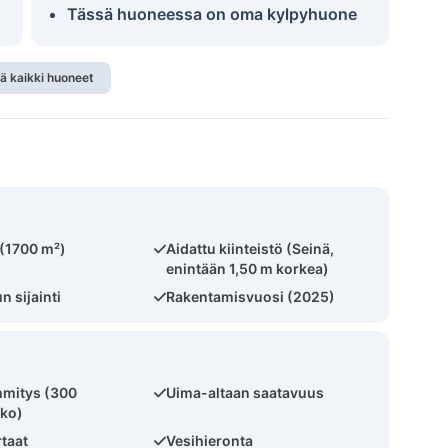
Tässä huoneessa on oma kylpyhuone
ä kaikki huoneet
 (1700 m²)
Aidattu kiinteistö (Seinä,
enintään 1,50 m korkea)
 sijainti
Rakentamisvuosi (2025)
mmitys (300
Uima-altaan saatavuus
kko)
rtaat
Vesihieronta