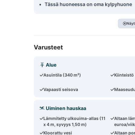
Tässä huoneessa on oma kylpyhuone
Näyt
Varusteet
Alue
Asuintila (340 m²)
Kiinteistö
Vapaasti seisova
Maaseudun
Uiminen hauskaa
Lämmitetty ulkouima-allas (11
Altaan lä
x 4 m, syvyys 1,50 m)
euroa/vii
Kloorattu vesi
Altaan po