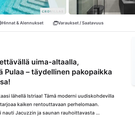
Hinnat & Alennukset
Varaukset / Saatavuus
ttävällä uima-altaalla,
llä Pulaa – täydellinen pakopaikka
ssa!
aasi lähellä Istriaa! Tämä moderni uudiskohdevilla 
 tarjoaa kaiken rentouttavaan perhelomaan. 
 nauti Jacuzzin ja saunan rauhoittavasta 
dottavat viehättävä Fažana ja historiallinen Pula 
Brijunin kansallispuisto on ehdoton vierailukohde, 