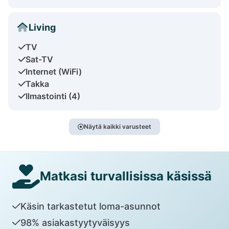
Living
TV
Sat-TV
Internet (WiFi)
Takka
Ilmastointi (4)
Näytä kaikki varusteet
Matkasi turvallisissa käsissä
Käsin tarkastetut loma-asunnot
98% asiakastyytyväisyys