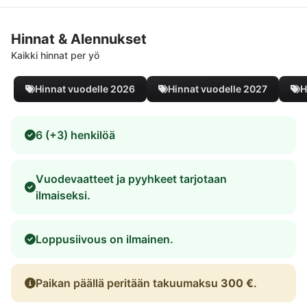
Hinnat & Alennukset
Kaikki hinnat per yö
Hinnat vuodelle 2026
Hinnat vuodelle 2027
H
6 (+3) henkilöä
Vuodevaatteet ja pyyhkeet tarjotaan
ilmaiseksi.
Loppusiivous on ilmainen.
Paikan päällä peritään takuumaksu
300 €
.