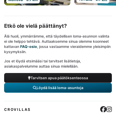
Etkö ole vielä päättänyt?
Älä huoli, ymmärrämme, että täydellisen loma-asunnon valinta
ei ole helppo tehtävä. Auttaaksemme sinua olemme koonneet
kattavan
FAQ-osio
, jossa vastaamme vieraidemme yleisimpiin
kysymyksiin.
Jos et löydä etsimääsi tai tarvitset lisätietoja,
asiakaspalvelumme auttaa sinua mielellään.
Tarvitsen apua päätöksenteossa
Löydä lisää loma-asuntoja
Cro
C
CROVILLAS