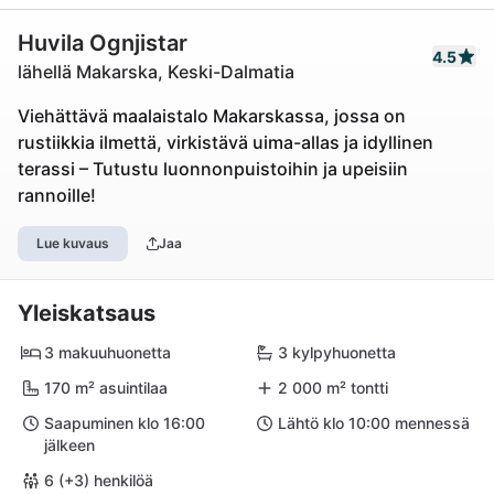
Huvila Ognjistar
4.5
lähellä Makarska, Keski-Dalmatia
Viehättävä maalaistalo Makarskassa, jossa on
rustiikkia ilmettä, virkistävä uima-allas ja idyllinen
terassi – Tutustu luonnonpuistoihin ja upeisiin
rannoille!
Lue kuvaus
Jaa
Yleiskatsaus
3 makuuhuonetta
3 kylpyhuonetta
170 m² asuintilaa
2 000 m² tontti
Saapuminen klo 16:00
Lähtö klo 10:00 mennessä
jälkeen
6 (+3) henkilöä