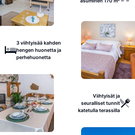
asuminen 170 m²
3 viihtyisää kahden
hengen huonetta ja
perhehuonetta
Viihtyisät ja
seuralliset tunnit
katetulla terassilla