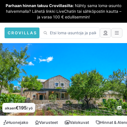
Parhaan hinnan takuu Crovillasilta:
Nähty sama loma-asunto
halvemmalla? Lähetä linkki LiveChatin tai sähköpostin kautta –
ja varaa 100 € edullisemmin!
CROVILLAS
€195
alkaen
/ yö
Huonejako
Varusteet
Valokuvat
Hinnat & Ale