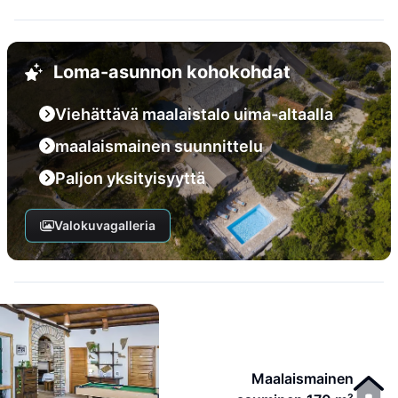
Loma-asunnon kohokohdat
Viehättävä maalaistalo uima-altaalla
maalaismainen suunnittelu
Paljon yksityisyyttä
Valokuvagalleria
Maalaismainen