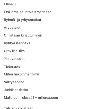
Etusivu
Etsi loma-asuntoja Kroatiassa
Ryhmä- ja yritysmatkat
Arvostelut
Omistajan kirjautuminen
Ryhtyä isännäksi
Crovillas-tiimi
Yhteystiedot
Tietosuoja
Miten hakumme toimii
Välitysehdot
Juridiset tiedot
Mallorca mielessä? – millorca.com
Tutustu Kroatiaan