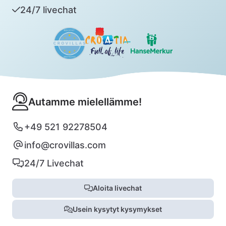
24/7 livechat
Autamme mielellämme!
+49 521 92278504
info@crovillas.com
24/7 Livechat
Aloita livechat
Usein kysytyt kysymykset