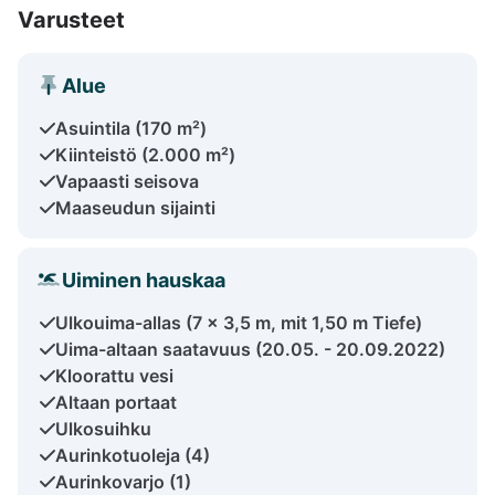
Varusteet
Alue
Asuintila (170 m²)
Kiinteistö (2.000 m²)
Vapaasti seisova
Maaseudun sijainti
Uiminen hauskaa
Ulkouima-allas (7 x 3,5 m, mit 1,50 m Tiefe)
Uima-altaan saatavuus (20.05. - 20.09.2022)
Kloorattu vesi
Altaan portaat
Ulkosuihku
Aurinkotuoleja (4)
Aurinkovarjo (1)