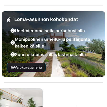
Loma-asunnon kohokohdat
Unelmienomaisella perhehuvilalla
Monipuolinen urheilu- ja pelitarjonta
kaikenikäisille
Suuri ulkouima-allas lastenaltaalla
Valokuvagalleria