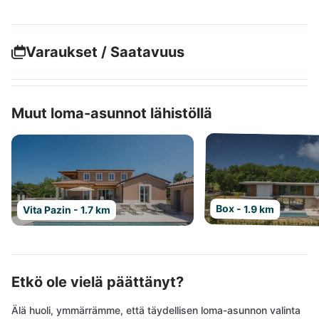
Varaukset / Saatavuus
Muut loma-asunnot lähistöllä
Box - 1.9 km
Vita Pazin - 1.7 km
Etkö ole vielä päättänyt?
Älä huoli, ymmärrämme, että täydellisen loma-asunnon valinta