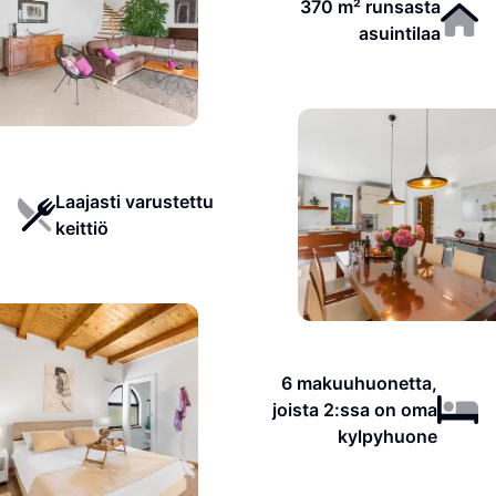
370 m² runsasta
asuintilaa
Laajasti varustettu
keittiö
6 makuuhuonetta,
joista 2:ssa on oma
kylpyhuone