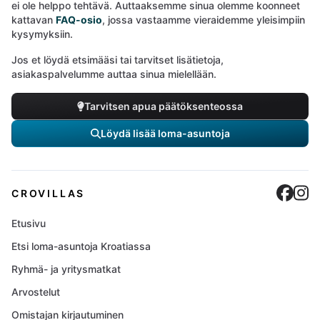
ei ole helppo tehtävä. Auttaaksemme sinua olemme koonneet
kattavan
FAQ-osio
, jossa vastaamme vieraidemme yleisimpiin
kysymyksiin.
Jos et löydä etsimääsi tai tarvitset lisätietoja,
asiakaspalvelumme auttaa sinua mielellään.
Tarvitsen apua päätöksenteossa
Löydä lisää loma-asuntoja
Cro
C
CROVILLAS
Etusivu
Etsi loma-asuntoja Kroatiassa
Ryhmä- ja yritysmatkat
Arvostelut
Omistajan kirjautuminen