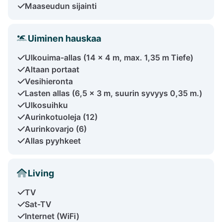
Maaseudun sijainti
Uiminen hauskaa
Ulkouima-allas (14 x 4 m, max. 1,35 m Tiefe)
Altaan portaat
Vesihieronta
Lasten allas (6,5 x 3 m, suurin syvyys 0,35 m.)
Ulkosuihku
Aurinkotuoleja (12)
Aurinkovarjo (6)
Allas pyyhkeet
Living
TV
Sat-TV
Internet (WiFi)