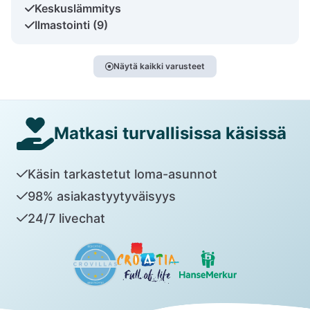
Keskuslämmitys
Ilmastointi (9)
Näytä kaikki varusteet
Matkasi turvallisissa käsissä
Käsin tarkastetut loma-asunnot
98% asiakastyytyväisyys
24/7 livechat