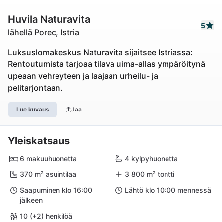
Huvila Naturavita
5
lähellä Porec, Istria
Luksuslomakeskus Naturavita sijaitsee Istriassa:
Rentoutumista tarjoaa tilava uima-allas ympäröitynä
upeaan vehreyteen ja laajaan urheilu- ja
pelitarjontaan.
Lue kuvaus
Jaa
Yleiskatsaus
6 makuuhuonetta
4 kylpyhuonetta
370 m² asuintilaa
3 800 m² tontti
Saapuminen klo 16:00
Lähtö klo 10:00 mennessä
jälkeen
10 (+2) henkilöä