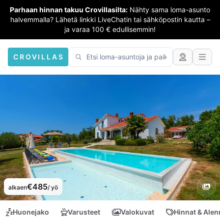
Parhaan hinnan takuu Crovillasilta:
Nähty sama loma-asunto
halvemmalla? Lähetä linkki LiveChatin tai sähköpostin kautta –
ja varaa 100 € edullisemmin!
CROVILLAS
€485
alkaen
/ yö
Huonejako
Varusteet
Valokuvat
Hinnat & Ale