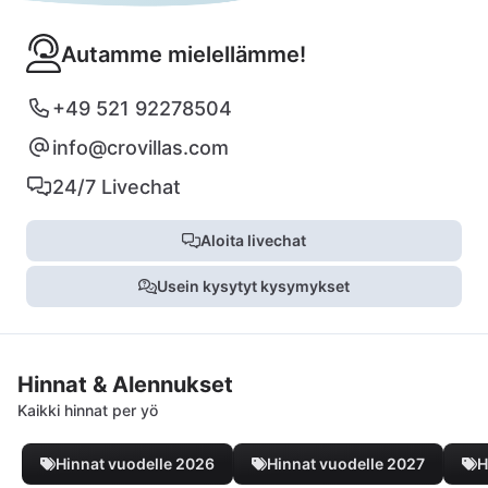
Autamme mielellämme!
+49 521 92278504
info@crovillas.com
24/7 Livechat
Aloita livechat
Usein kysytyt kysymykset
Hinnat & Alennukset
Kaikki hinnat per yö
Hinnat vuodelle 2026
Hinnat vuodelle 2027
H