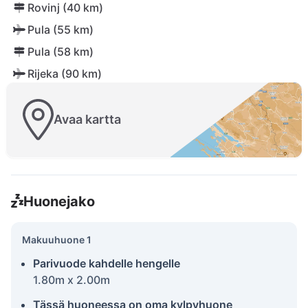
Rovinj (40 km)
Pula (55 km)
Pula (58 km)
Rijeka (90 km)
Avaa kartta
Huonejako
Makuuhuone 1
Parivuode kahdelle hengelle
1.80m x 2.00m
Tässä huoneessa on oma kylpyhuone