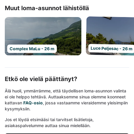
Muut loma-asunnot lähistöllä
Luce Peljesac - 26 m
Complex MaLu - 26 m
Etkö ole vielä päättänyt?
Älä huoli, ymmärrämme, että täydellisen loma-asunnon valinta
ei ole helppo tehtävä. Auttaaksemme sinua olemme koonneet
kattavan
FAQ-osio
, jossa vastaamme vieraidemme yleisimpiin
kysymyksiin.
Jos et löydä etsimääsi tai tarvitset lisätietoja,
asiakaspalvelumme auttaa sinua mielellään.