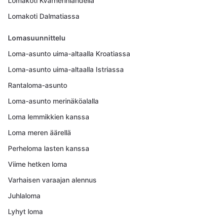
Lomakoti Kvarnerinlahdella
Lomakoti Dalmatiassa
Lomasuunnittelu
Loma-asunto uima-altaalla Kroatiassa
Loma-asunto uima-altaalla Istriassa
Rantaloma-asunto
Loma-asunto merinäköalalla
Loma lemmikkien kanssa
Loma meren äärellä
Perheloma lasten kanssa
Viime hetken loma
Varhaisen varaajan alennus
Juhlaloma
Lyhyt loma