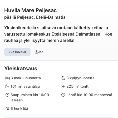
Huvila Mare Peljesac
päällä Peljesac, Etelä-Dalmatia
Yksinoikeudella sijaitseva rantaan kätketty keitaalla
varustettu lomakeskus Eteläisessä Dalmatiassa – Koe
rauhaa ja ylellisyyttä meren äärellä!
Lue kuvaus
Jaa
Yleiskatsaus
3 makuuhuonetta
3 kylpyhuonetta
161 m² asuintilaa
225 m² tontti
Saapuminen klo 16:00
Lähtö klo 10:00 mennessä
jälkeen
6 henkilöä