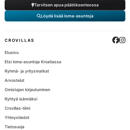
Tarvitsen apua päätöksenteossa
Löydä lisää loma-asuntoja
Cro
C
CROVILLAS
Etusivu
Etsi loma-asuntoja Kroatiassa
Ryhmä- ja yritysmatkat
Arvostelut
Omistajan kirjautuminen
Ryhtyä isännäksi
Crovillas-tiimi
Yhteystiedot
Tietosuoja