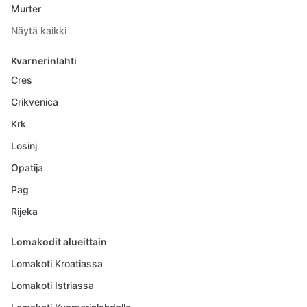
Murter
Näytä kaikki
Kvarnerinlahti
Cres
Crikvenica
Krk
Losinj
Opatija
Pag
Rijeka
Lomakodit alueittain
Lomakoti Kroatiassa
Lomakoti Istriassa