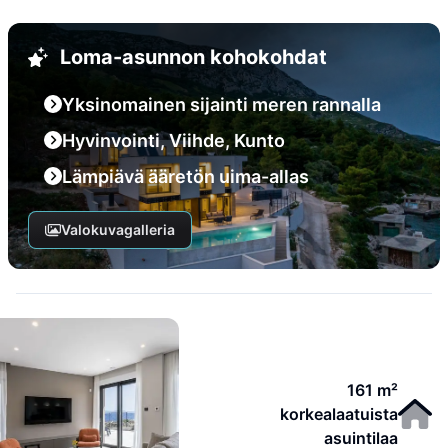
Loma-asunnon kohokohdat
Yksinomainen sijainti meren rannalla
Hyvinvointi, Viihde, Kunto
Lämpiävä ääretön uima-allas
Valokuvagalleria
161 m²
korkealaatuista
asuintilaa