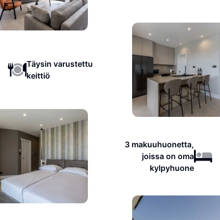
Täysin varustettu
keittiö
3 makuuhuonetta,
joissa on oma
kylpyhuone