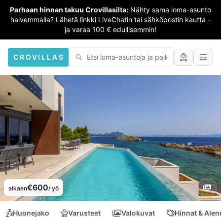
Parhaan hinnan takuu Crovillasilta:
Nähty sama loma-asunto
halvemmalla? Lähetä linkki LiveChatin tai sähköpostin kautta –
ja varaa 100 € edullisemmin!
CROVILLAS
€600
alkaen
/ yö
Huonejako
Varusteet
Valokuvat
Hinnat & Ale