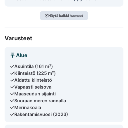
Näytä kaikki huoneet
Varusteet
Alue
Asuintila (161 m²)
Kiinteistö (225 m²)
Aidattu kiinteistö
Vapaasti seisova
Maaseudun sijainti
Suoraan meren rannalla
Merinäköala
Rakentamisvuosi (2023)