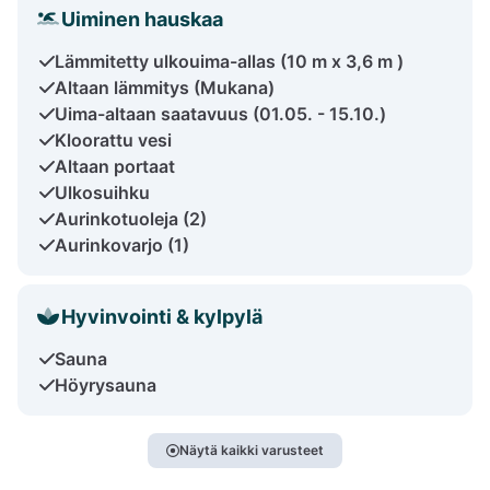
Uiminen hauskaa
Lämmitetty ulkouima-allas (10 m x 3,6 m )
Altaan lämmitys (Mukana)
Uima-altaan saatavuus (01.05. - 15.10.)
Kloorattu vesi
Altaan portaat
Ulkosuihku
Aurinkotuoleja (2)
Aurinkovarjo (1)
Hyvinvointi & kylpylä
Sauna
Höyrysauna
Näytä kaikki varusteet