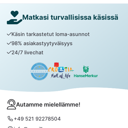
Matkasi turvallisissa käsissä
Käsin tarkastetut loma-asunnot
98% asiakastyytyväisyys
24/7 livechat
Autamme mielellämme!
+49 521 92278504