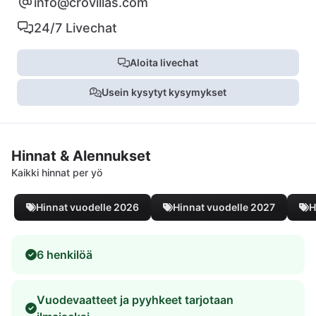
info@crovillas.com
24/7 Livechat
Aloita livechat
Usein kysytyt kysymykset
Hinnat & Alennukset
Kaikki hinnat per yö
Hinnat vuodelle 2026
Hinnat vuodelle 2027
H
6 henkilöä
Vuodevaatteet ja pyyhkeet tarjotaan