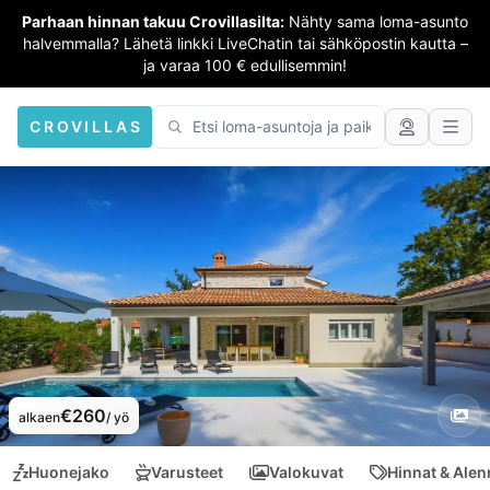
Parhaan hinnan takuu Crovillasilta:
Nähty sama loma-asunto
halvemmalla? Lähetä linkki LiveChatin tai sähköpostin kautta –
ja varaa 100 € edullisemmin!
CROVILLAS
€260
alkaen
/ yö
Huonejako
Varusteet
Valokuvat
Hinnat & Ale