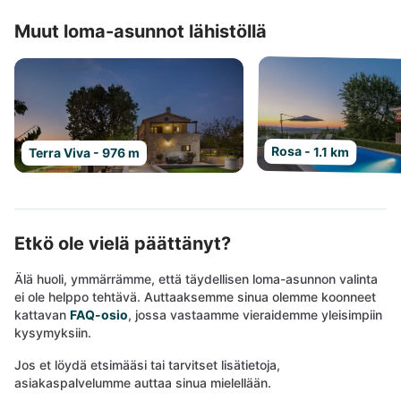
Muut loma-asunnot lähistöllä
Rosa - 1.1 km
Terra Viva - 976 m
Etkö ole vielä päättänyt?
Älä huoli, ymmärrämme, että täydellisen loma-asunnon valinta
ei ole helppo tehtävä. Auttaaksemme sinua olemme koonneet
kattavan
FAQ-osio
, jossa vastaamme vieraidemme yleisimpiin
kysymyksiin.
Jos et löydä etsimääsi tai tarvitset lisätietoja,
asiakaspalvelumme auttaa sinua mielellään.