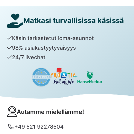
Matkasi turvallisissa käsissä
Käsin tarkastetut loma-asunnot
98% asiakastyytyväisyys
24/7 livechat
Autamme mielellämme!
+49 521 92278504