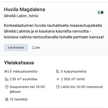
Huvila Magdalena
5
lähellä Labin, Istria
Korkealaatuinen huvila rauhallisella maaseutupaikalla
lähellä Labinia ja ei kaukana kauniilta rannoilta -
loistava valinta rentouttavalle lomalle perheen kanssa!
Lue kuvaus
Jaa
Yleiskatsaus
5 makuuhuonetta
5 kylpyhuonetta
236 m² asuintilaa
2 000 m² tontti
Saapuminen klo 16:00
Lähtö klo 10:00 mennessä
jälkeen
10 henkilöä