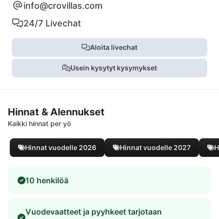
info@crovillas.com
24/7 Livechat
Aloita livechat
Usein kysytyt kysymykset
Hinnat & Alennukset
Kaikki hinnat per yö
Hinnat vuodelle 2026
Hinnat vuodelle 2027
H
10 henkilöä
Vuodevaatteet ja pyyhkeet tarjotaan