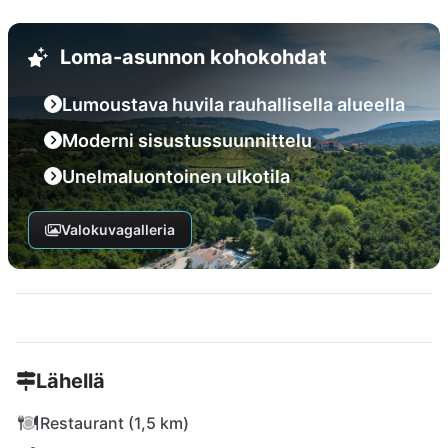
Loma-asunnon kohokohdat
Lumoustava huvila rauhallisella alueella
Moderni sisustussuunnittelu
Unelmaluontoinen ulkotila
Valokuvagalleria
Lähellä
Restaurant (1,5 km)