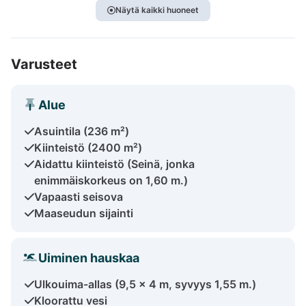
Näytä kaikki huoneet
Varusteet
Alue
Asuintila (236 m²)
Kiinteistö (2400 m²)
Aidattu kiinteistö (Seinä, jonka
enimmäiskorkeus on 1,60 m.)
Vapaasti seisova
Maaseudun sijainti
Uiminen hauskaa
Ulkouima-allas (9,5 x 4 m, syvyys 1,55 m.)
Kloorattu vesi