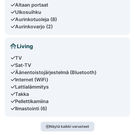
Altaan portaat
Ulkosuihku
Aurinkotuoleja (8)
Aurinkovarjo (2)
Living
TV
Sat-TV
Äänentoistojärjestelmä (Bluetooth)
Internet (WiFi)
Lattialämmitys
Takka
Pellettikamiina
Ilmastointi (6)
Näytä kaikki varusteet