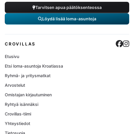
Tarvitsen apua päätöksenteossa
Löydä lisää loma-asuntoja
Cro
C
CROVILLAS
Etusivu
Etsi loma-asuntoja Kroatiassa
Ryhmä- ja yritysmatkat
Arvostelut
Omistajan kirjautuminen
Ryhtyä isännäksi
Crovillas-tiimi
Yhteystiedot
Tietosuoja