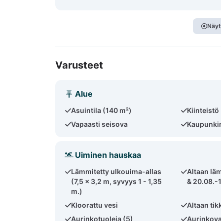
Näyt
Varusteet
Alue
Asuintila (140 m²)
Kiinteistö
Vapaasti seisova
Kaupunkim
Uiminen hauskaa
Lämmitetty ulkouima-allas
Altaan läm
(7,5 x 3,2 m, syvyys 1 - 1,35
& 20.08.-1
m.)
Kloorattu vesi
Altaan tik
Aurinkotuoleja (5)
Aurinkova