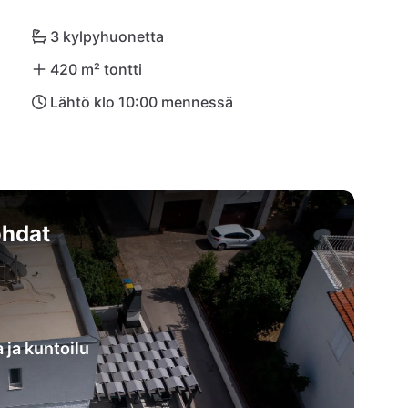
a. Villa Lumaka Sun valloittaa sydämesi täydellisen 
eraanvaraisuuden yhdistelmällään!
3 kylpyhuonetta
420 m² tontti
Lähtö klo 10:00 mennessä
hdat
 ja kuntoilu