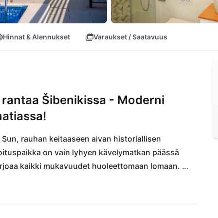
Hinnat & Alennukset
Varaukset / Saatavuus
ä rantaa Šibenikissa - Moderni
atiassa!
Sun, rauhan keitaaseen aivan historiallisen 
ituspaikka on vain lyhyen kävelymatkan päässä 
 tarjoaa kaikki mukavuudet huoleettomaan lomaan. 
 tai tutustu lähellä sijaitseviin henkeäsalpaaviin 
uistoon, joka on vain lyhyen ajomatkan päässä. 
Italianon herkullisista tarjoiluista tai tutustua 