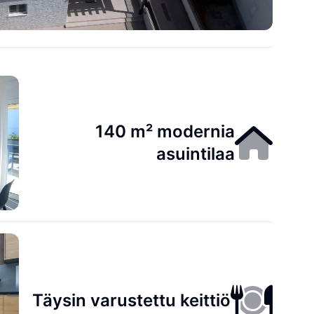
140 m² modernia
asuintilaa
Täysin varustettu keittiö