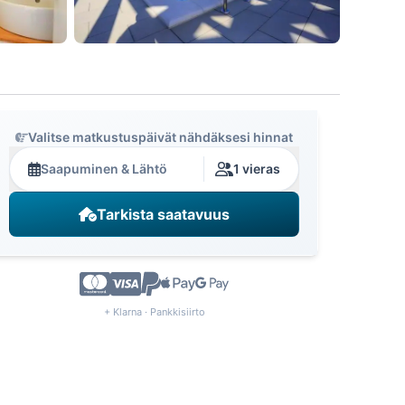
Valitse matkustuspäivät nähdäksesi hinnat
Saapuminen & Lähtö
1 vieras
Tarkista saatavuus
+ Klarna · Pankkisiirto