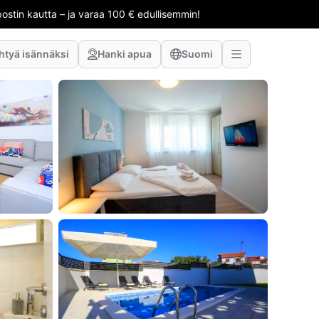
stin kautta – ja varaa 100 € edullisemmin!
htyä isännäksi
Hanki apua
Suomi