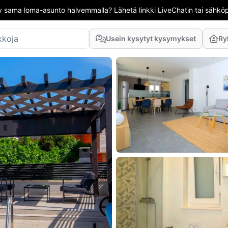
 sama loma-asunto halvemmalla? Lähetä linkki LiveChatin tai sähköpo
Usein kysytyt kysymykset
Ry