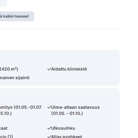
ä kaikki huoneet
 (420 m²)
Aidattu kiinteistö
ainen sijainti
mitys (01.05.-01.07.
Uima-altaan saatavuus
5.10.)
(01.05. - 01.10.)
kaat
Ulkosuihku
rjo (1)
Allas pyyhkeet