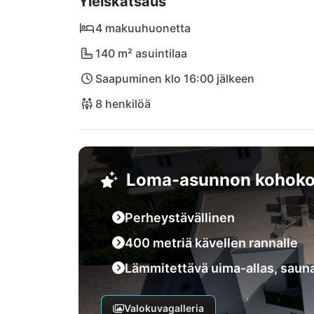
Yleiskatsaus
vilkkaille kaduille Primoštenissa ja Trogiriss
mukavuuden, sijainnin ja dalmatialaisen vi
4 makuuhuonetta
140 m² asuintilaa
Saapuminen klo 16:00 jälkeen
8 henkilöä
Loma-asunnon kohoko
Perheystävällinen
400 metriä kävellen rannalle
Lämmitettävä uima-allas, sauna
Valokuvagalleria