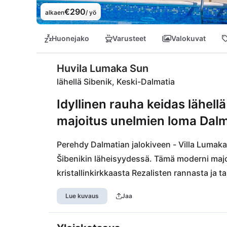
€290
alkaen
/ yö
Huonejako
Varusteet
Valokuvat
Huvila Lumaka Sun
lähellä Sibenik, Keski-Dalmatia
Idyllinen rauha keidas lähell
majoitus unelmien loma Dalm
Perehdy Dalmatian jalokiveen - Villa Lumaka 
Šibenikin läheisyydessä. Tämä moderni majo
kristallinkirkkaasta Rezalisten rannasta ja
Anna auringon helliä sinua omalla terassillasi
Lue kuvaus
Jaa
kauneuspaikkoihin, kuten Krka:n kansallisp
Iltaisin voit nauttia läheisen ravintola Gastro 