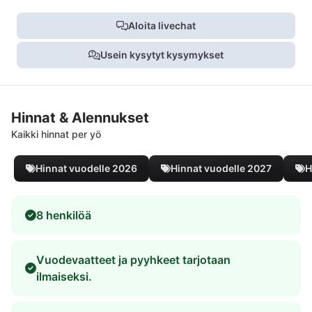
Aloita livechat
Usein kysytyt kysymykset
Hinnat & Alennukset
Kaikki hinnat per yö
Hinnat vuodelle 2026
Hinnat vuodelle 2027
H
8 henkilöä
Vuodevaatteet ja pyyhkeet tarjotaan
ilmaiseksi.