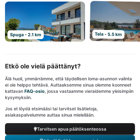
Tela - 5.5 km
Spuga - 2.1 km
Etkö ole vielä päättänyt?
Älä huoli, ymmärrämme, että täydellisen loma-asunnon valinta
ei ole helppo tehtävä. Auttaaksemme sinua olemme koonneet
kattavan
FAQ-osio
, jossa vastaamme vieraidemme yleisimpiin
kysymyksiin.
Jos et löydä etsimääsi tai tarvitset lisätietoja,
asiakaspalvelumme auttaa sinua mielellään.
Tarvitsen apua päätöksenteossa