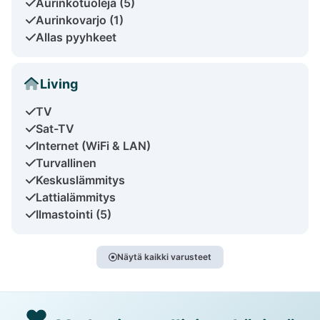
Aurinkotuoleja (5)
Aurinkovarjo (1)
Allas pyyhkeet
Living
TV
Sat-TV
Internet (WiFi & LAN)
Turvallinen
Keskuslämmitys
Lattialämmitys
Ilmastointi (5)
Näytä kaikki varusteet