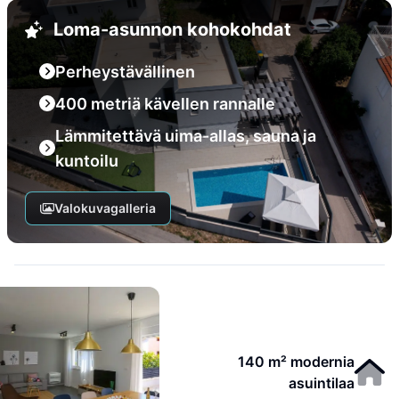
Loma-asunnon kohokohdat
Perheystävällinen
400 metriä kävellen rannalle
Lämmitettävä uima-allas, sauna ja
kuntoilu
Valokuvagalleria
140 m² modernia
asuintilaa