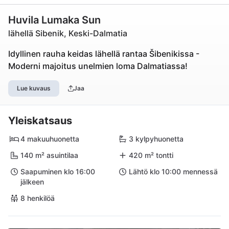
Huvila Lumaka Sun
lähellä Sibenik, Keski-Dalmatia
Idyllinen rauha keidas lähellä rantaa Šibenikissa -
Moderni majoitus unelmien loma Dalmatiassa!
Lue kuvaus
Jaa
Yleiskatsaus
4 makuuhuonetta
3 kylpyhuonetta
140 m² asuintilaa
420 m² tontti
Saapuminen klo 16:00
Lähtö klo 10:00 mennessä
jälkeen
8 henkilöä