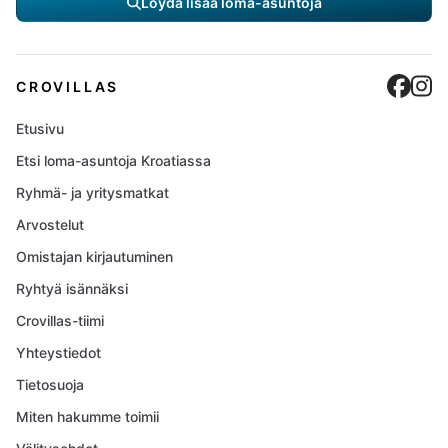
Löydä lisää loma-asuntoja
Cro
C
CROVILLAS
Etusivu
Etsi loma-asuntoja Kroatiassa
Ryhmä- ja yritysmatkat
Arvostelut
Omistajan kirjautuminen
Ryhtyä isännäksi
Crovillas-tiimi
Yhteystiedot
Tietosuoja
Miten hakumme toimii