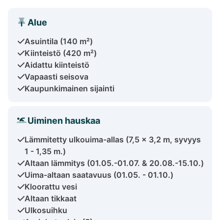
Alue
Asuintila (140 m²)
Kiinteistö (420 m²)
Aidattu kiinteistö
Vapaasti seisova
Kaupunkimainen sijainti
Uiminen hauskaa
Lämmitetty ulkouima-allas (7,5 x 3,2 m, syvyys
1 - 1,35 m.)
Altaan lämmitys (01.05.-01.07. & 20.08.-15.10.)
Uima-altaan saatavuus (01.05. - 01.10.)
Kloorattu vesi
Altaan tikkaat
Ulkosuihku