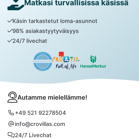
Matkasi turvallisissa käsissä
Käsin tarkastetut loma-asunnot
98% asiakastyytyväisyys
24/7 livechat
Autamme mielellämme!
+49 521 92278504
info@crovillas.com
24/7 Livechat