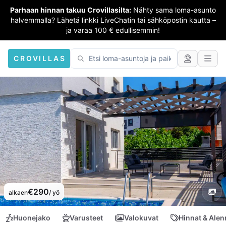
Parhaan hinnan takuu Crovillasilta:
Nähty sama loma-asunto
halvemmalla? Lähetä linkki LiveChatin tai sähköpostin kautta –
ja varaa 100 € edullisemmin!
CROVILLAS
€290
alkaen
/ yö
Huonejako
Varusteet
Valokuvat
Hinnat & Ale