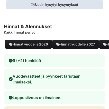
Usein kysytyt kysymykset
Hinnat & Alennukset
Kaikki hinnat per yö
Hinnat vuodelle 2026
Hinnat vuodelle 2027
H
6 (+2) henkilöä
Vuodevaatteet ja pyyhkeet tarjotaan
ilmaiseksi.
Loppusiivous on ilmainen.