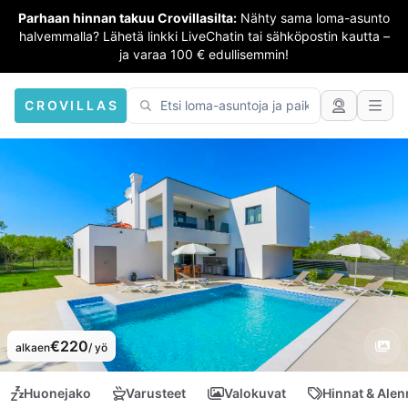
Parhaan hinnan takuu Crovillasilta:
Nähty sama loma-asunto
halvemmalla? Lähetä linkki LiveChatin tai sähköpostin kautta –
ja varaa 100 € edullisemmin!
CROVILLAS
€220
alkaen
/ yö
Huonejako
Varusteet
Valokuvat
Hinnat & Ale