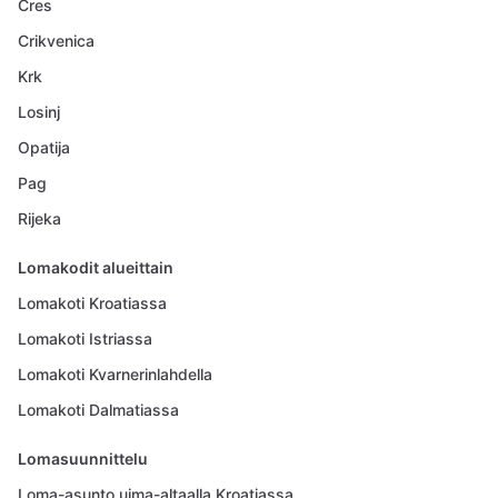
Cres
Crikvenica
Krk
Losinj
Opatija
Pag
Rijeka
Lomakodit alueittain
Lomakoti Kroatiassa
Lomakoti Istriassa
Lomakoti Kvarnerinlahdella
Lomakoti Dalmatiassa
Lomasuunnittelu
Loma-asunto uima-altaalla Kroatiassa