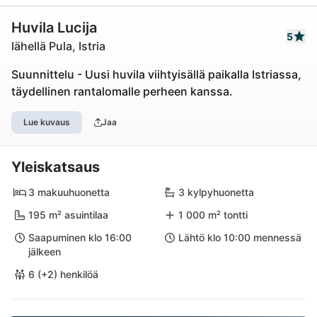
Huvila Lucija
5
lähellä Pula, Istria
Suunnittelu - Uusi huvila viihtyisällä paikalla Istriassa,
täydellinen rantalomalle perheen kanssa.
Lue kuvaus
Jaa
Yleiskatsaus
3 makuuhuonetta
3 kylpyhuonetta
195 m² asuintilaa
1 000 m² tontti
Saapuminen klo 16:00
Lähtö klo 10:00 mennessä
jälkeen
6 (+2) henkilöä