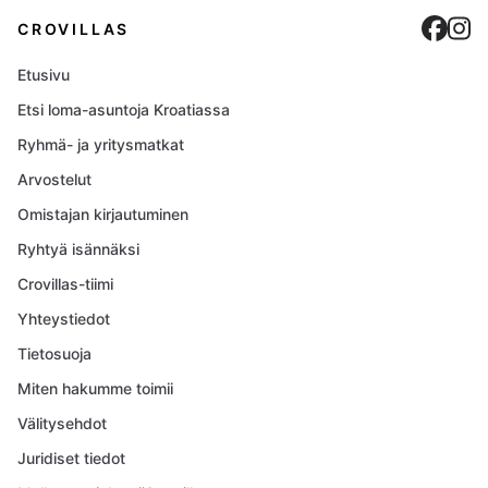
Cro
C
CROVILLAS
Etusivu
Etsi loma-asuntoja Kroatiassa
Ryhmä- ja yritysmatkat
Arvostelut
Omistajan kirjautuminen
Ryhtyä isännäksi
Crovillas-tiimi
Yhteystiedot
Tietosuoja
Miten hakumme toimii
Välitysehdot
Juridiset tiedot