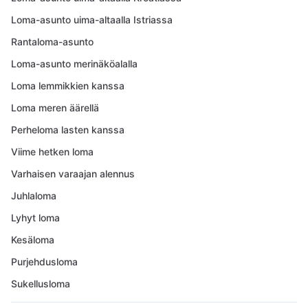
Loma-asunto uima-altaalla Istriassa
Rantaloma-asunto
Loma-asunto merinäköalalla
Loma lemmikkien kanssa
Loma meren äärellä
Perheloma lasten kanssa
Viime hetken loma
Varhaisen varaajan alennus
Juhlaloma
Lyhyt loma
Kesäloma
Purjehdusloma
Sukellusloma