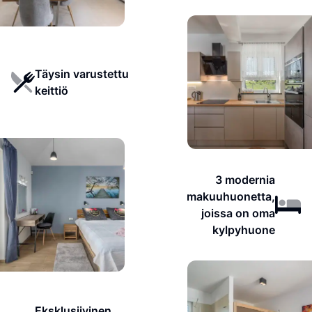
Täysin varustettu
keittiö
3 modernia
makuuhuonetta,
joissa on oma
kylpyhuone
Eksklusiivinen