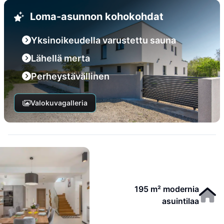
Loma-asunnon kohokohdat
Yksinoikeudella varustettu sauna
Lähellä merta
Perheystävällinen
Valokuvagalleria
195 m² modernia
asuintilaa