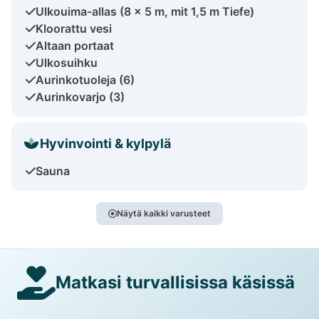
Ulkouima-allas (8 x 5 m, mit 1,5 m Tiefe)
Kloorattu vesi
Altaan portaat
Ulkosuihku
Aurinkotuoleja (6)
Aurinkovarjo (3)
Hyvinvointi & kylpylä
Sauna
Näytä kaikki varusteet
Matkasi turvallisissa käsissä