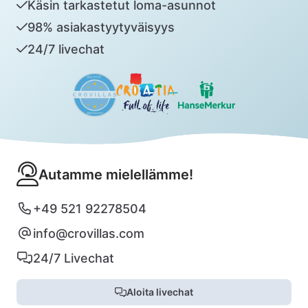
Käsin tarkastetut loma-asunnot
98% asiakastyytyväisyys
24/7 livechat
Autamme mielellämme!
+49 521 92278504
info@crovillas.com
24/7 Livechat
Aloita livechat