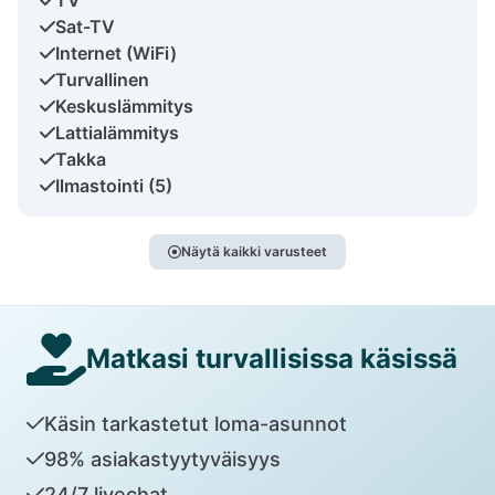
Sat-TV
Internet (WiFi)
Turvallinen
Keskuslämmitys
Lattialämmitys
Takka
Ilmastointi (5)
Näytä kaikki varusteet
Matkasi turvallisissa käsissä
Käsin tarkastetut loma-asunnot
98% asiakastyytyväisyys
24/7 livechat