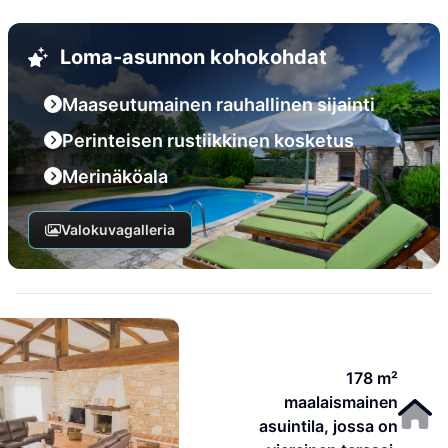
Loma-asunnon kohokohdat
Maaseutumainen rauhallinen sijainti
Perinteisen rustiikkinen kosketus
Merinäköala
Valokuvagalleria
178 m²
maalaismainen
asuintila, jossa on