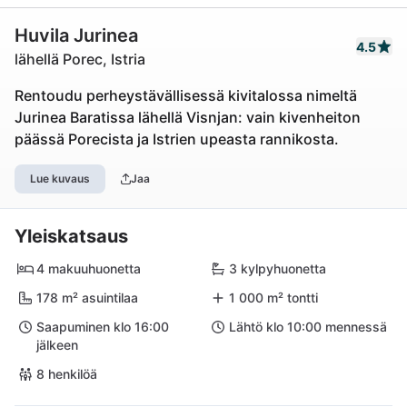
Huvila Jurinea
4.5
lähellä Porec, Istria
Rentoudu perheystävällisessä kivitalossa nimeltä
Jurinea Baratissa lähellä Visnjan: vain kivenheiton
päässä Porecista ja Istrien upeasta rannikosta.
Lue kuvaus
Jaa
Yleiskatsaus
4 makuuhuonetta
3 kylpyhuonetta
178 m² asuintilaa
1 000 m² tontti
Saapuminen klo 16:00
Lähtö klo 10:00 mennessä
jälkeen
8 henkilöä