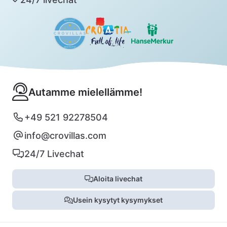
Autamme mielellämme!
+49 521 92278504
info@crovillas.com
24/7 Livechat
Aloita livechat
Usein kysytyt kysymykset