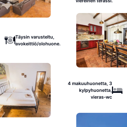
viereinen terassi.
Täysin varusteltu,
avokeittiö/olohuone.
4 makuuhuonetta, 3
kylpyhuonetta,
vieras-wc