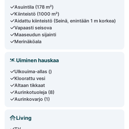
Asuintila (178 m²)
Kiinteistö (1000 m²)
Aidattu kiinteistö (Seinä, enintään 1 m korkea)
Vapaasti seisova
Maaseudun sijainti
Merinäköala
Uiminen hauskaa
Ulkouima-allas ()
Kloorattu vesi
Altaan tikkaat
Aurinkotuoleja (8)
Aurinkovarjo (1)
Living
TV