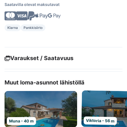
Saatavilla olevat maksutavat
Klarna
Pankkisiirto
Varaukset / Saatavuus
Muut loma-asunnot lähistöllä
Viktoria - 56 m
Muna - 40 m