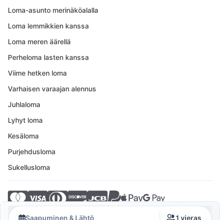
Loma-asunto merinäköalalla
Loma lemmikkien kanssa
Loma meren äärellä
Perheloma lasten kanssa
Viime hetken loma
Varhaisen varaajan alennus
Juhlaloma
Lyhyt loma
Kesäloma
Purjehdusloma
Sukellusloma
© 2026 Crovillas GmbH
Saapuminen & Lähtö
1 vieras