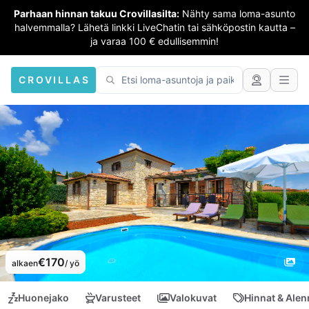
Parhaan hinnan takuu Crovillasilta:
Nähty sama loma-asunto
halvemmalla? Lähetä linkki LiveChatin tai sähköpostin kautta –
ja varaa 100 € edullisemmin!
CROVILLAS
€170
alkaen
/ yö
Huonejako
Varusteet
Valokuvat
Hinnat & Ale