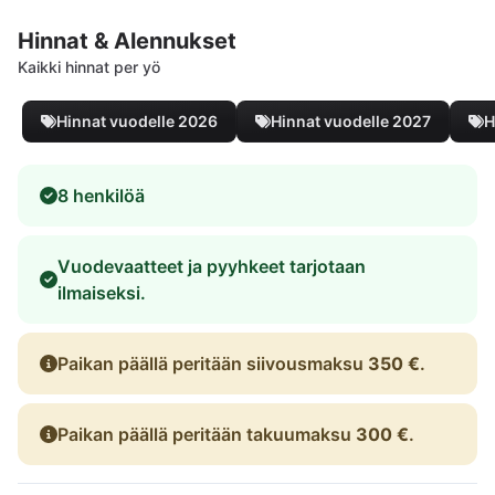
Hinnat & Alennukset
Kaikki hinnat per yö
Hinnat vuodelle 2026
Hinnat vuodelle 2027
H
8 henkilöä
Vuodevaatteet ja pyyhkeet tarjotaan
ilmaiseksi.
Paikan päällä peritään siivousmaksu
350 €
.
Paikan päällä peritään takuumaksu
300 €
.