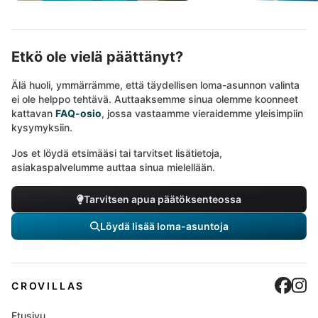
Etkö ole vielä päättänyt?
Älä huoli, ymmärrämme, että täydellisen loma-asunnon valinta
ei ole helppo tehtävä. Auttaaksemme sinua olemme koonneet
kattavan
FAQ-osio
, jossa vastaamme vieraidemme yleisimpiin
kysymyksiin.
Jos et löydä etsimääsi tai tarvitset lisätietoja,
asiakaspalvelumme auttaa sinua mielellään.
Tarvitsen apua päätöksenteossa
Löydä lisää loma-asuntoja
Cro
C
CROVILLAS
Etusivu