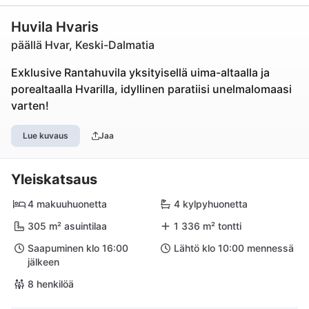
Huvila Hvaris
päällä Hvar, Keski-Dalmatia
Exklusive Rantahuvila yksityisellä uima-altaalla ja
porealtaalla Hvarilla, idyllinen paratiisi unelmalomaasi
varten!
Lue kuvaus
Jaa
Yleiskatsaus
4 makuuhuonetta
4 kylpyhuonetta
305 m² asuintilaa
1 336 m² tontti
Saapuminen klo 16:00
Lähtö klo 10:00 mennessä
jälkeen
8 henkilöä