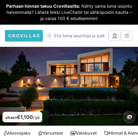
Parhaan hinnan takuu Crovillasilta:
Nähty sama loma-asunto
halvemmalla? Lähetä linkki LiveChatin tai sähköpostin kautta –
ja varaa 100 € edullisemmin!
CROVILLAS
€1,100
alkaen
/ yö
Huonejako
Varusteet
Valokuvat
Hinnat & Ale