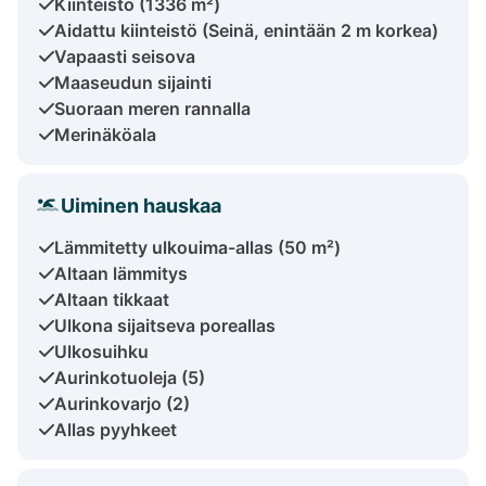
Kiinteistö (1336 m²)
Aidattu kiinteistö (Seinä, enintään 2 m korkea)
Vapaasti seisova
Maaseudun sijainti
Suoraan meren rannalla
Merinäköala
Uiminen hauskaa
Lämmitetty ulkouima-allas (50 m²)
Altaan lämmitys
Altaan tikkaat
Ulkona sijaitseva poreallas
Ulkosuihku
Aurinkotuoleja (5)
Aurinkovarjo (2)
Allas pyyhkeet