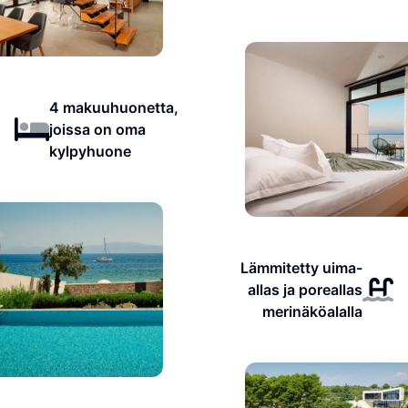
4 makuuhuonetta,
joissa on oma
kylpyhuone
Lämmitetty uima-
allas ja poreallas
merinäköalalla