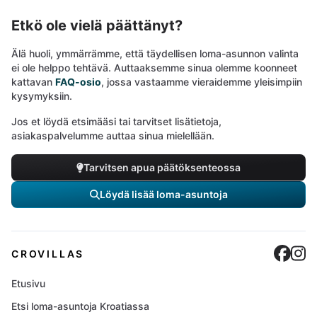
Etkö ole vielä päättänyt?
Älä huoli, ymmärrämme, että täydellisen loma-asunnon valinta
ei ole helppo tehtävä. Auttaaksemme sinua olemme koonneet
kattavan
FAQ-osio
, jossa vastaamme vieraidemme yleisimpiin
kysymyksiin.
Jos et löydä etsimääsi tai tarvitset lisätietoja,
asiakaspalvelumme auttaa sinua mielellään.
Tarvitsen apua päätöksenteossa
Löydä lisää loma-asuntoja
Cro
C
CROVILLAS
Etusivu
Etsi loma-asuntoja Kroatiassa