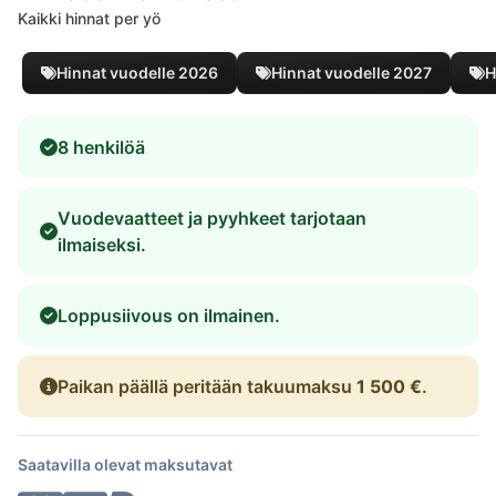
Kaikki hinnat per yö
Hinnat vuodelle 2026
Hinnat vuodelle 2027
H
8 henkilöä
Vuodevaatteet ja pyyhkeet tarjotaan
ilmaiseksi.
Loppusiivous on ilmainen.
Paikan päällä peritään takuumaksu
1 500 €
.
Saatavilla olevat maksutavat