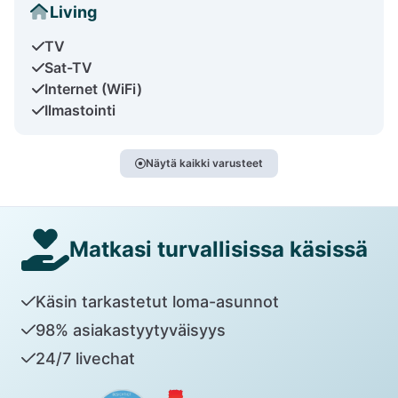
Living
TV
Sat-TV
Internet (WiFi)
Ilmastointi
Näytä kaikki varusteet
Matkasi turvallisissa käsissä
Käsin tarkastetut loma-asunnot
98% asiakastyytyväisyys
24/7 livechat