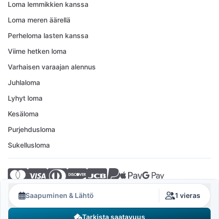
Loma lemmikkien kanssa
Loma meren äärellä
Perheloma lasten kanssa
Viime hetken loma
Varhaisen varaajan alennus
Juhlaloma
Lyhyt loma
Kesäloma
Purjehdusloma
Sukellusloma
© 2026 Crovillas GmbH
Saapuminen & Lähtö
1 vieras
Tarkista saatavuus