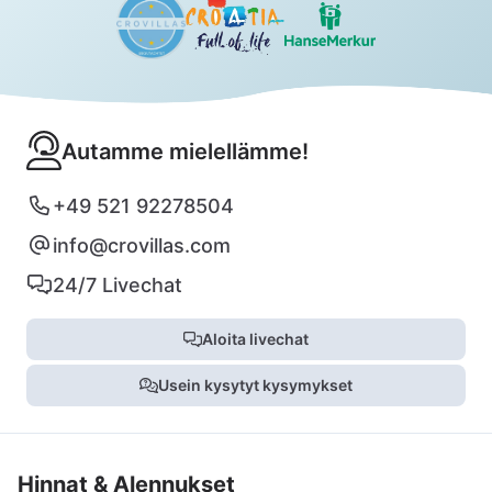
Autamme mielellämme!
+49 521 92278504
info@crovillas.com
24/7 Livechat
Aloita livechat
Usein kysytyt kysymykset
Hinnat & Alennukset