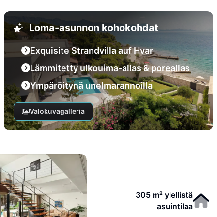
Loma-asunnon kohokohdat
Exquisite Strandvilla auf Hvar
Lämmitetty ulkouima-allas & poreallas
Ympäröitynä unelmarannoilla
Valokuvagalleria
305 m² ylellistä
asuintilaa