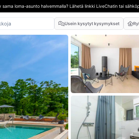
 sama loma-asunto halvemmalla? Lähetä linkki LiveChatin tai sähköpo
Usein kysytyt kysymykset
Ry