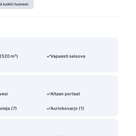
ä kaikki huoneet
 (520 m²)
Vapaasti seisova
vesi
Altaan portaat
oleja (7)
Aurinkovarjo (1)