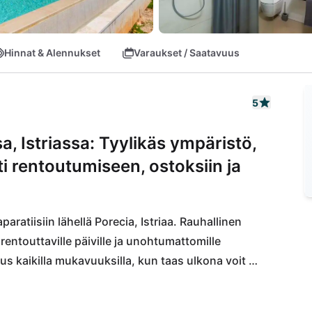
Hinnat & Alennukset
Varaukset / Saatavuus
5
, Istriassa: Tyylikäs ympäristö,
nti rentoutumiseen, ostoksiin ja
ratiisiin lähellä Porecia, Istriaa. Rauhallinen 
rentouttaville päiville ja unohtumattomille 
us kaikilla mukavuuksilla, kun taas ulkona voit 
salissa.
