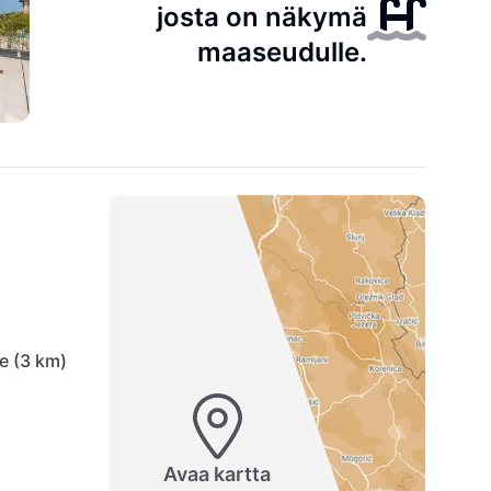
josta on näkymä
maaseudulle.
e (3 km)
Avaa kartta