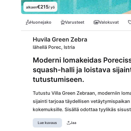
€215
alkaen
/ yö
Huonejako
Varusteet
Valokuvat
Huvila Green Zebra
lähellä Porec, Istria
Moderni lomakeidas Porecissa
squash-halli ja loistava sijai
tutustumiseen.
Tutustu Villa Green Zebraan, moderniin lomapa
sijainti tarjoaa täydellisen vetäytymispaikan 
kokemuksille. Sisällä odottaa tyylikäs sisust
osoittaa urheilulliset taitosi omassa squash-
Lue kuvaus
Jaa