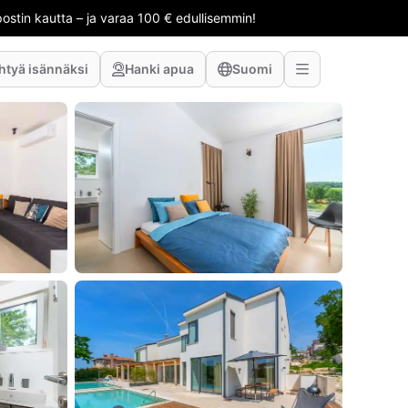
stin kautta – ja varaa 100 € edullisemmin!
htyä isännäksi
Hanki apua
Suomi