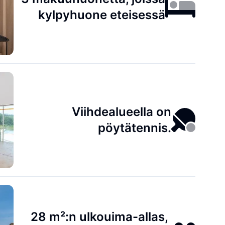
kylpyhuone eteisessä
Viihdealueella on
pöytätennis.
28 m²:n ulkouima-allas,