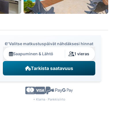
Valitse matkustuspäivät nähdäksesi hinnat
Saapuminen & Lähtö
1 vieras
Tarkista saatavuus
+ Klarna · Pankkisiirto