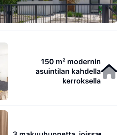
150 m² modernin
asuintilan kahdella
kerroksella
3 makuuhuonetta, joissa