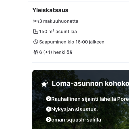
Lähistöllä on useita ostosmahdollisuuksia, k
Yleiskatsaus
ravintola Mića. Tutustu lähellä sijaitsevaan D
istrilaisista viineistä. Vietä aurinkoisia tunte
3 makuuhuonetta
paikkoihin kuten Rovinj ja Novigrad. Luonnon
150 m² asuintilaa
käyntikohde!
Saapuminen klo 16:00 jälkeen
6 (+1) henkilöä
Loma-asunnon kohoko
Rauhallinen sijainti lähellä Por
Nykyajan sisustus.
oman squash-salilla