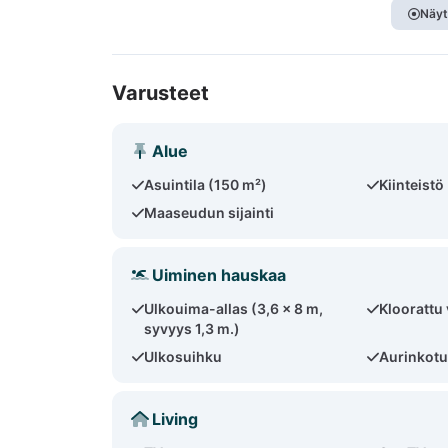
Näyt
Varusteet
Alue
Asuintila (150 m²)
Kiinteistö
Maaseudun sijainti
Uiminen hauskaa
Ulkouima-allas (3,6 x 8 m,
Kloorattu 
syvyys 1,3 m.)
Ulkosuihku
Aurinkotu
Living