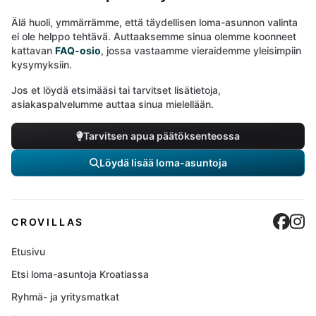
Älä huoli, ymmärrämme, että täydellisen loma-asunnon valinta
ei ole helppo tehtävä. Auttaaksemme sinua olemme koonneet
kattavan
FAQ-osio
, jossa vastaamme vieraidemme yleisimpiin
kysymyksiin.
Jos et löydä etsimääsi tai tarvitset lisätietoja,
asiakaspalvelumme auttaa sinua mielellään.
Tarvitsen apua päätöksenteossa
Löydä lisää loma-asuntoja
Cro
C
CROVILLAS
Etusivu
Etsi loma-asuntoja Kroatiassa
Ryhmä- ja yritysmatkat