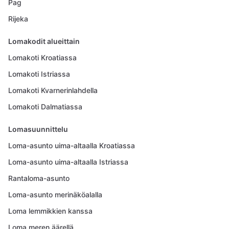
Pag
Rijeka
Lomakodit alueittain
Lomakoti Kroatiassa
Lomakoti Istriassa
Lomakoti Kvarnerinlahdella
Lomakoti Dalmatiassa
Lomasuunnittelu
Loma-asunto uima-altaalla Kroatiassa
Loma-asunto uima-altaalla Istriassa
Rantaloma-asunto
Loma-asunto merinäköalalla
Loma lemmikkien kanssa
Loma meren äärellä