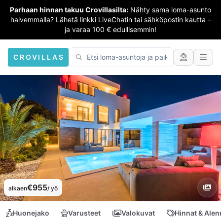
Parhaan hinnan takuu Crovillasilta:
Nähty sama loma-asunto
halvemmalla? Lähetä linkki LiveChatin tai sähköpostin kautta –
ja varaa 100 € edullisemmin!
CROVILLAS
€955
alkaen
/ yö
Huonejako
Varusteet
Valokuvat
Hinnat & Ale