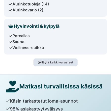
Aurinkotuoleja (14)
Aurinkovarjo (2)
Hyvinvointi & kylpylä
Poreallas
Sauna
Wellness-suihku
Näytä kaikki varusteet
Matkasi turvallisissa käsissä
Käsin tarkastetut loma-asunnot
98% asiakastyytyväisyys