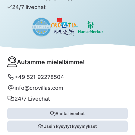
24/7 livechat
Autamme mielellämme!
+49 521 92278504
info@crovillas.com
24/7 Livechat
Aloita livechat
Usein kysytyt kysymykset