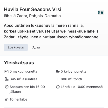
Huvila Four Seasons Vrsi
5
lähellä Zadar, Pohjois-Dalmatia
Absoluuttinen luksushuvila meren rannalla,
korkealuokkaiset varustelut ja wellness-alue lähellä
Zadar - täydellinen ainutlaatuiseen ryhmälomaanne.
Lue kuvaus
Jaa
Yleiskatsaus
5 makuuhuonetta
5 kylpyhuonetta
345 m² asuintilaa
806 m² tontti
Saapuminen klo 16:00
Lähtö klo 10:00 mennessä
jälkeen
10 henkilöä