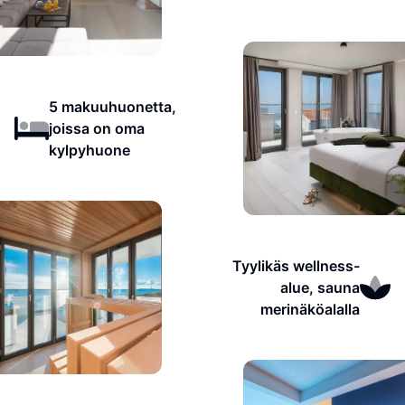
5 makuuhuonetta,
joissa on oma
kylpyhuone
Tyylikäs wellness-
alue, sauna
merinäköalalla