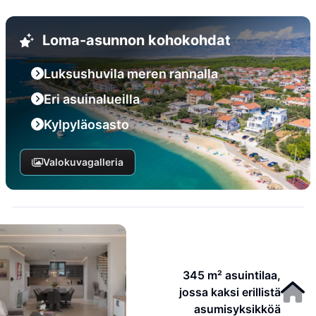
Loma-asunnon kohokohdat
Luksushuvila meren rannalla
Eri asuinalueilla
Kylpyläosasto
Valokuvagalleria
345 m² asuintilaa,
jossa kaksi erillistä
asumisyksikköä