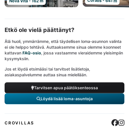
Coralis - 641 m
Nova Vita - 162 m
Etkö ole vielä päättänyt?
Älä huoli, ymmärrämme, että täydellisen loma-asunnon valinta
ei ole helppo tehtävä. Auttaaksemme sinua olemme koonneet
kattavan
FAQ-osio
, jossa vastaamme vieraidemme yleisimpiin
kysymyksiin.
Jos et löydä etsimääsi tai tarvitset lisätietoja,
asiakaspalvelumme auttaa sinua mielellään.
Tarvitsen apua päätöksenteossa
Löydä lisää loma-asuntoja
Cro
C
CROVILLAS