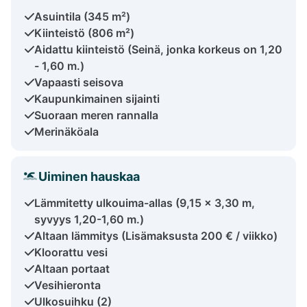
Asuintila (345 m²)
Kiinteistö (806 m²)
Aidattu kiinteistö (Seinä, jonka korkeus on 1,20
- 1,60 m.)
Vapaasti seisova
Kaupunkimainen sijainti
Suoraan meren rannalla
Merinäköala
Uiminen hauskaa
Lämmitetty ulkouima-allas (9,15 x 3,30 m,
syvyys 1,20-1,60 m.)
Altaan lämmitys (Lisämaksusta 200 € / viikko)
Kloorattu vesi
Altaan portaat
Vesihieronta
Ulkosuihku (2)