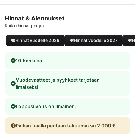
Hinnat & Alennukset
Kaikki hinnat per yö
Hinnat vuodelle 2026
Hinnat vuodelle 2027
H
10 henkilöä
Vuodevaatteet ja pyyhkeet tarjotaan
ilmaiseksi.
Loppusiivous on ilmainen.
Paikan päällä peritään takuumaksu
2 000 €
.