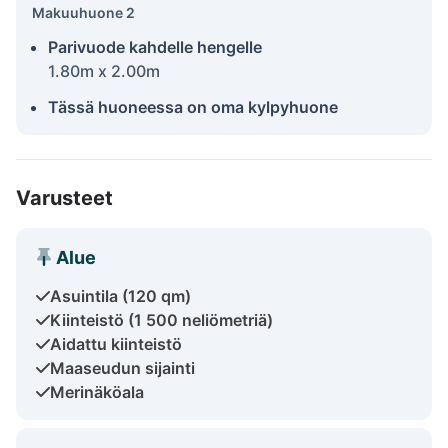
Makuuhuone 2
Parivuode kahdelle hengelle
1.80m x 2.00m
Tässä huoneessa on oma kylpyhuone
Varusteet
Alue
Asuintila (120 qm)
Kiinteistö (1 500 neliömetriä)
Aidattu kiinteistö
Maaseudun sijainti
Merinäköala