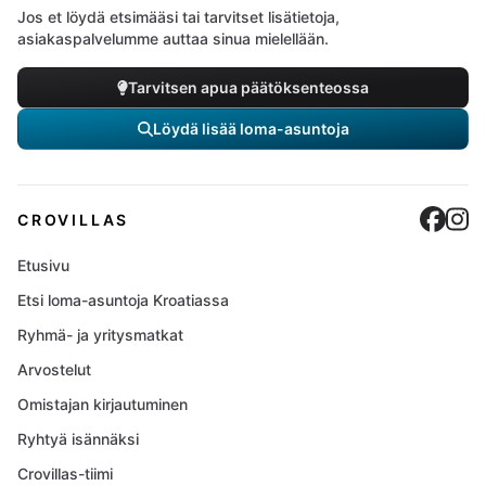
Jos et löydä etsimääsi tai tarvitset lisätietoja,
asiakaspalvelumme auttaa sinua mielellään.
Tarvitsen apua päätöksenteossa
Löydä lisää loma-asuntoja
Cro
C
CROVILLAS
Etusivu
Etsi loma-asuntoja Kroatiassa
Ryhmä- ja yritysmatkat
Arvostelut
Omistajan kirjautuminen
Ryhtyä isännäksi
Crovillas-tiimi