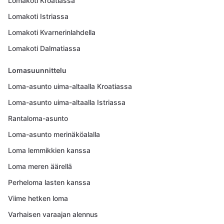
Lomakoti Kroatiassa
Lomakoti Istriassa
Lomakoti Kvarnerinlahdella
Lomakoti Dalmatiassa
Lomasuunnittelu
Loma-asunto uima-altaalla Kroatiassa
Loma-asunto uima-altaalla Istriassa
Rantaloma-asunto
Loma-asunto merinäköalalla
Loma lemmikkien kanssa
Loma meren äärellä
Perheloma lasten kanssa
Viime hetken loma
Varhaisen varaajan alennus