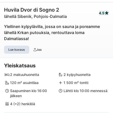
Huvila Dvor di Sogno 2
4.5
lähellä Sibenik, Pohjois-Dalmatia
Ylellinen kylpylävilla, jossa on sauna ja poreamme
lähellä Krkan putouksia, rentouttava loma
Dalmatiassa!
Lue kuvaus
Jaa
Yleiskatsaus
2 makuuhuonetta
2 kylpyhuonetta
120 m² asuintilaa
1 500 m² tontti
Saapuminen klo 16:00
Lähtö klo 10:00 mennessä
jälkeen
4 (+2) henkilöä