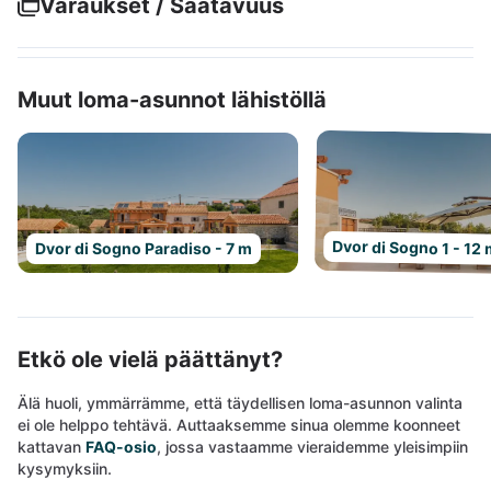
Varaukset / Saatavuus
Muut loma-asunnot lähistöllä
Dvor di Sogno 1 - 12
Dvor di Sogno Paradiso - 7 m
Etkö ole vielä päättänyt?
Älä huoli, ymmärrämme, että täydellisen loma-asunnon valinta
ei ole helppo tehtävä. Auttaaksemme sinua olemme koonneet
kattavan
FAQ-osio
, jossa vastaamme vieraidemme yleisimpiin
kysymyksiin.