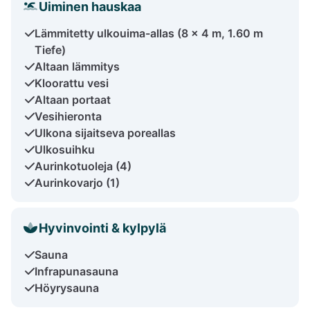
Uiminen hauskaa
Lämmitetty ulkouima-allas (8 x 4 m, 1.60 m
Tiefe)
Altaan lämmitys
Kloorattu vesi
Altaan portaat
Vesihieronta
Ulkona sijaitseva poreallas
Ulkosuihku
Aurinkotuoleja (4)
Aurinkovarjo (1)
Hyvinvointi & kylpylä
Sauna
Infrapunasauna
Höyrysauna