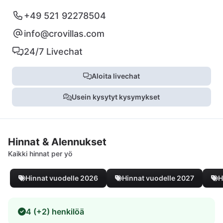
+49 521 92278504
info@crovillas.com
24/7 Livechat
Aloita livechat
Usein kysytyt kysymykset
Hinnat & Alennukset
Kaikki hinnat per yö
Hinnat vuodelle 2026
Hinnat vuodelle 2027
H
4 (+2) henkilöä