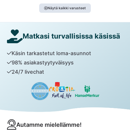
Näytä kaikki varusteet
Matkasi turvallisissa käsissä
Käsin tarkastetut loma-asunnot
98% asiakastyytyväisyys
24/7 livechat
Autamme mielellämme!