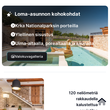
Loma-asunnon kohokohdat
Krka Nationalparksin porteilla
Ylellinen sisustus
Uima-altaalla, porealtaalla ja saunalla.
Valokuvagalleria
120 neliömetriä
rakkaudella
kalustettua