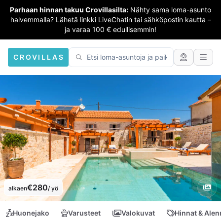
Parhaan hinnan takuu Crovillasilta:
Nähty sama loma-asunto
halvemmalla? Lähetä linkki LiveChatin tai sähköpostin kautta –
ja varaa 100 € edullisemmin!
CROVILLAS
€280
alkaen
/ yö
Huonejako
Varusteet
Valokuvat
Hinnat & Ale