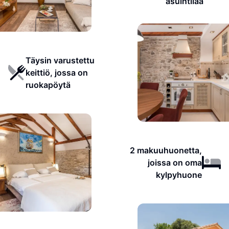
asuintilaa
Täysin varustettu
keittiö, jossa on
ruokapöytä
2 makuuhuonetta,
joissa on oma
kylpyhuone