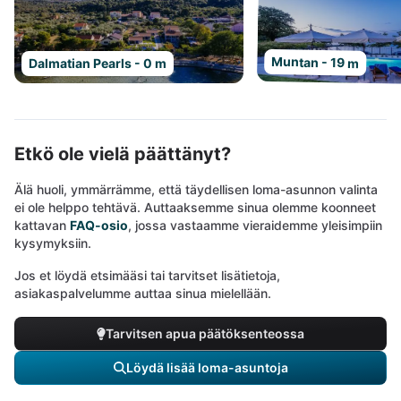
Muntan - 19 m
Dalmatian Pearls - 0 m
Etkö ole vielä päättänyt?
Älä huoli, ymmärrämme, että täydellisen loma-asunnon valinta
ei ole helppo tehtävä. Auttaaksemme sinua olemme koonneet
kattavan
FAQ-osio
, jossa vastaamme vieraidemme yleisimpiin
kysymyksiin.
Jos et löydä etsimääsi tai tarvitset lisätietoja,
asiakaspalvelumme auttaa sinua mielellään.
Tarvitsen apua päätöksenteossa
Löydä lisää loma-asuntoja