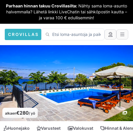
Parhaan hinnan takuu Crovillasilta:
Nähty sama loma-asunto
halvemmalla? Lähetä linkki LiveChatin tai sähköpostin kautta –
ja varaa 100 € edullisemmin!
CROVILLAS
€280
alkaen
/ yö
Huonejako
Varusteet
Valokuvat
Hinnat & Ale