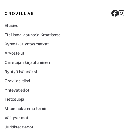
Cro
C
CROVILLAS
Etusivu
Etsi loma-asuntoja Kroatiassa
Ryhmä- ja yritysmatkat
Arvostelut
Omistajan kirjautuminen
Ryhtyä isännäksi
Crovillas-tiimi
Yhteystiedot
Tietosuoja
Miten hakumme toimii
Välitysehdot
Juridiset tiedot