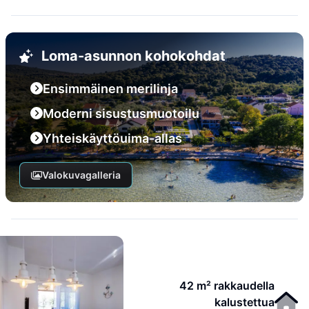
Loma-asunnon kohokohdat
Ensimmäinen merilinja
Moderni sisustusmuotoilu
Yhteiskäyttöuima-allas
Valokuvagalleria
42 m² rakkaudella
kalustettua