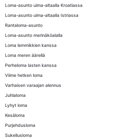
Loma-asunto uima-altaalla Kroatiassa
Loma-asunto uima-altaalla Istriassa
Rantaloma-asunto
Loma-asunto merinäköalalla
Loma lemmikkien kanssa
Loma meren äärellä
Perheloma lasten kanssa
Viime hetken loma
Varhaisen varaajan alennus
Juhlaloma
Lyhyt loma
Kesäloma
Purjehdusloma
Sukellusloma