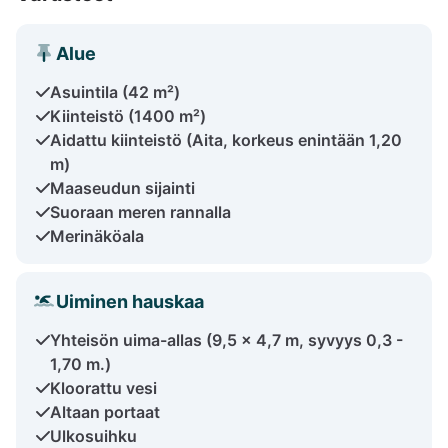
Alue
Asuintila (42 m²)
Kiinteistö (1400 m²)
Aidattu kiinteistö (Aita, korkeus enintään 1,20
m)
Maaseudun sijainti
Suoraan meren rannalla
Merinäköala
Uiminen hauskaa
Yhteisön uima-allas (9,5 x 4,7 m, syvyys 0,3 -
1,70 m.)
Kloorattu vesi
Altaan portaat
Ulkosuihku