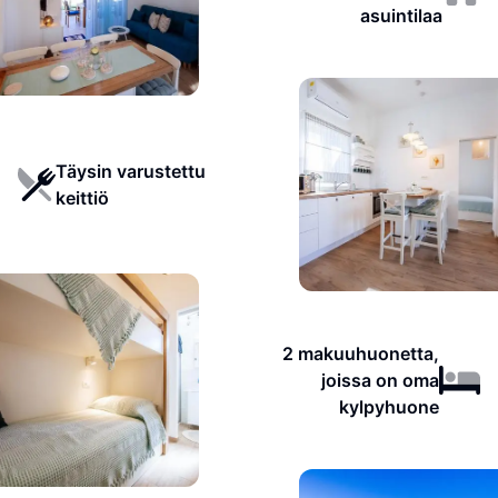
asuintilaa
Täysin varustettu
keittiö
2 makuuhuonetta,
joissa on oma
kylpyhuone