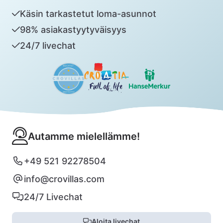
Käsin tarkastetut loma-asunnot
98% asiakastyytyväisyys
24/7 livechat
Autamme mielellämme!
+49 521 92278504
info@crovillas.com
24/7 Livechat
Aloita livechat