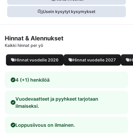
Usein kysytyt kysymykset
Hinnat & Alennukset
Kaikki hinnat per yö
Hinnat vuodelle 2026
Hinnat vuodelle 2027
H
4 (+1) henkilöä
Vuodevaatteet ja pyyhkeet tarjotaan
ilmaiseksi.
Loppusiivous on ilmainen.