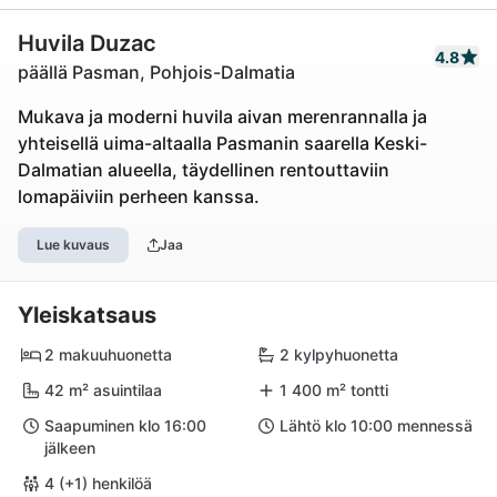
Huvila Duzac
4.8
päällä Pasman, Pohjois-Dalmatia
Mukava ja moderni huvila aivan merenrannalla ja
yhteisellä uima-altaalla Pasmanin saarella Keski-
Dalmatian alueella, täydellinen rentouttaviin
lomapäiviin perheen kanssa.
Lue kuvaus
Jaa
Yleiskatsaus
2 makuuhuonetta
2 kylpyhuonetta
42 m² asuintilaa
1 400 m² tontti
Saapuminen klo 16:00
Lähtö klo 10:00 mennessä
jälkeen
4 (+1) henkilöä