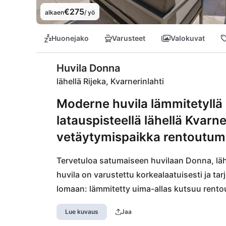
€275
alkaen
/ yö
Huonejako
Varusteet
Valokuvat
Huvila Donna
lähellä Rijeka, Kvarnerinlahti
Moderne huvila lämmitetyllä 
latauspisteellä lähellä Kvarne
vetäytymispaikka rentoutumi
Tervetuloa satumaiseen huvilaan Donna, lähe
huvila on varustettu korkealaatuisesti ja ta
lomaan: lämmitetty uima-allas kutsuu rento
sähköautoistasi on aina valmis lähtemään.

Lue kuvaus
Jaa