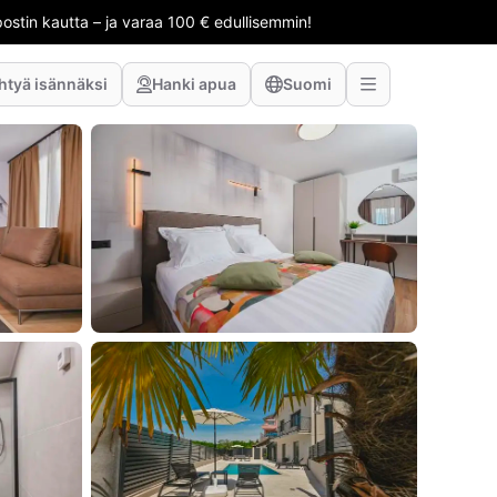
stin kautta – ja varaa 100 € edullisemmin!
htyä isännäksi
Hanki apua
Suomi