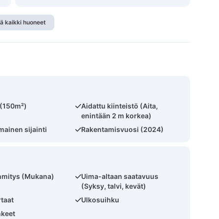
ä kaikki huoneet
ö (150m²)
Aidattu kiinteistö (Aita,
enintään 2 m korkea)
ainen sijainti
Rakentamisvuosi (2024)
mmitys (Mukana)
Uima-altaan saatavuus
(Syksy, talvi, kevät)
rtaat
Ulkosuihku
hkeet