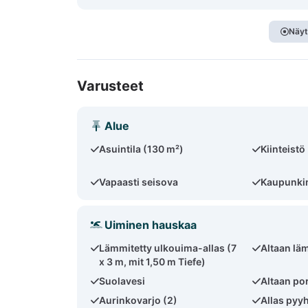
Näyt
Varusteet
Alue
Asuintila (130 m²)
Kiinteist
Vapaasti seisova
Kaupunkim
Uiminen hauskaa
Lämmitetty ulkouima-allas (7
Altaan lä
x 3 m, mit 1,50 m Tiefe)
Suolavesi
Altaan po
Aurinkovarjo (2)
Allas pyy