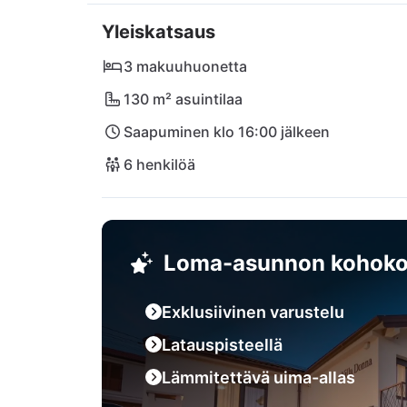
Välittömässä läheisyydessä sijaitsee viihtyi
Yleiskatsaus
Studenac. Viehättävä Vila Nora -ranta on va
Rijekan kaupunkiin tai nauti Opatijan charm
3 makuuhuonetta
luonnonpuistoon! Ylellisyyden ja sijainnin 
130 m² asuintilaa
Saapuminen klo 16:00 jälkeen
6 henkilöä
Loma-asunnon kohoko
Exklusiivinen varustelu
Latauspisteellä
Lämmitettävä uima-allas