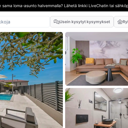
 sama loma-asunto halvemmalla? Lähetä linkki LiveChatin tai sähköpo
Usein kysytyt kysymykset
Ry