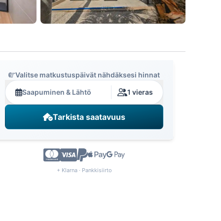
Valitse matkustuspäivät nähdäksesi hinnat
Saapuminen & Lähtö
1 vieras
Tarkista saatavuus
+ Klarna · Pankkisiirto