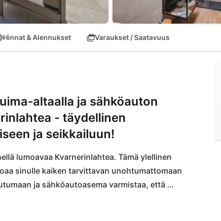
Hinnat & Alennukset
Varaukset / Saatavuus
uima-altaalla ja sähköauton
rinlahtea - täydellinen
seen ja seikkailuun!
llä lumoavaa Kvarnerinlahtea. Tämä ylellinen 
rjoaa sinulle kaiken tarvittavan unohtumattomaan 
utumaan ja sähköautoasema varmistaa, että 