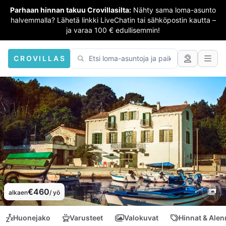
Parhaan hinnan takuu Crovillasilta:
Nähty sama loma-asunto
halvemmalla? Lähetä linkki LiveChatin tai sähköpostin kautta –
ja varaa 100 € edullisemmin!
CROVILLAS
€460
alkaen
/ yö
Huonejako
Varusteet
Valokuvat
Hinnat & Ale