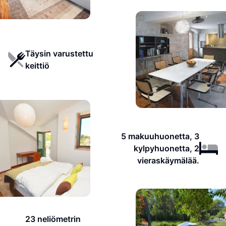
Täysin varustettu
keittiö
5 makuuhuonetta, 3
kylpyhuonetta, 2
vieraskäymälää.
23 neliömetrin