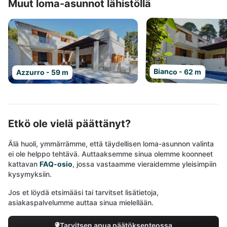
Muut loma-asunnot lähistöllä
Bianco - 62 m
Azzurro - 59 m
Etkö ole vielä päättänyt?
Älä huoli, ymmärrämme, että täydellisen loma-asunnon valinta
ei ole helppo tehtävä. Auttaaksemme sinua olemme koonneet
kattavan
FAQ-osio
, jossa vastaamme vieraidemme yleisimpiin
kysymyksiin.
Jos et löydä etsimääsi tai tarvitset lisätietoja,
asiakaspalvelumme auttaa sinua mielellään.
Tarvitsen apua päätöksenteossa