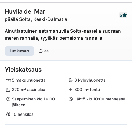
Huvila del Mar
5
päällä Solta, Keski-Dalmatia
Ainutlaatuinen satamahuvila Solta-saarella suoraan
meren rannalla, tyylikäs perheloma rannalla.
Lue kuvaus
Jaa
Yleiskatsaus
5 makuuhuonetta
3 kylpyhuonetta
270 m² asuintilaa
300 m² tontti
Saapuminen klo 16:00
Lähtö klo 10:00 mennessä
jälkeen
10 henkilöä