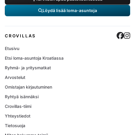
Löydä lisää loma-asuntoja
Cro
C
CROVILLAS
Etusivu
Etsi loma-asuntoja Kroatiassa
Ryhmä- ja yritysmatkat
Arvostelut
Omistajan kirjautuminen
Ryhtyä isännäksi
Crovillas-tiimi
Yhteystiedot
Tietosuoja