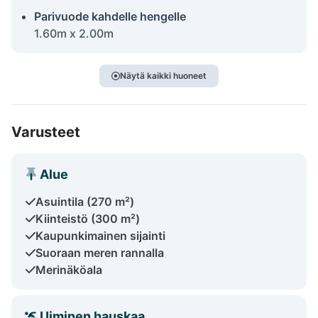
Parivuode kahdelle hengelle
1.60m x 2.00m
Näytä kaikki huoneet
Varusteet
Alue
Asuintila (270 m²)
Kiinteistö (300 m²)
Kaupunkimainen sijainti
Suoraan meren rannalla
Merinäköala
Uiminen hauskaa