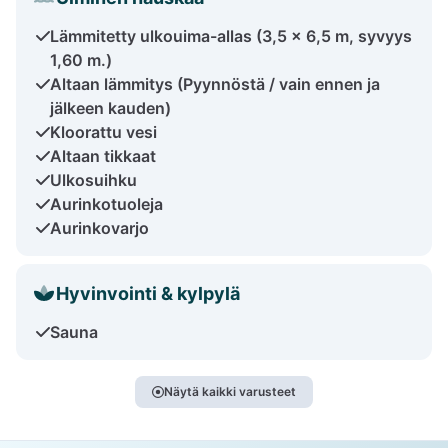
Lämmitetty ulkouima-allas (3,5 x 6,5 m, syvyys
1,60 m.)
Altaan lämmitys (Pyynnöstä / vain ennen ja
jälkeen kauden)
Kloorattu vesi
Altaan tikkaat
Ulkosuihku
Aurinkotuoleja
Aurinkovarjo
Hyvinvointi & kylpylä
Sauna
Näytä kaikki varusteet