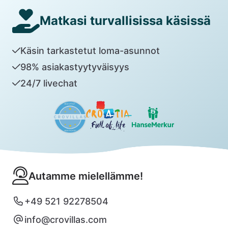
Matkasi turvallisissa käsissä
Käsin tarkastetut loma-asunnot
98% asiakastyytyväisyys
24/7 livechat
Autamme mielellämme!
+49 521 92278504
info@crovillas.com