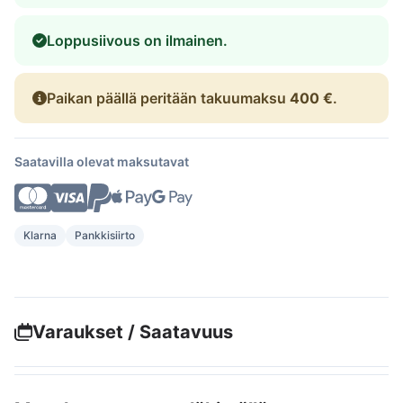
Loppusiivous on ilmainen.
Paikan päällä peritään takuumaksu
400 €
.
Saatavilla olevat maksutavat
Klarna
Pankkisiirto
Varaukset / Saatavuus