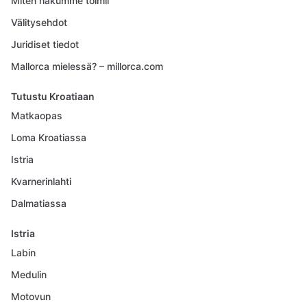
Miten hakumme toimii
Välitysehdot
Juridiset tiedot
Mallorca mielessä? – millorca.com
Tutustu Kroatiaan
Matkaopas
Loma Kroatiassa
Istria
Kvarnerinlahti
Dalmatiassa
Istria
Labin
Medulin
Motovun